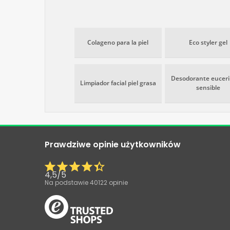
Colageno para la piel
Eco styler gel
Desodorante eucerin
Limpiador facial piel grasa
sensible
Prawdziwe opinie użytkowników
4,5
/
5
Na podstawie
40122
opinie