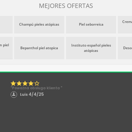
MEJORES OFERTAS
Crema
Champú pieles atópicas
Piel seborreica
 piel
Instituto español pieles
Bepanthol piel atopica
Deso
atópicas
"Poważna obsługa klienta "
4/4/25
Luis