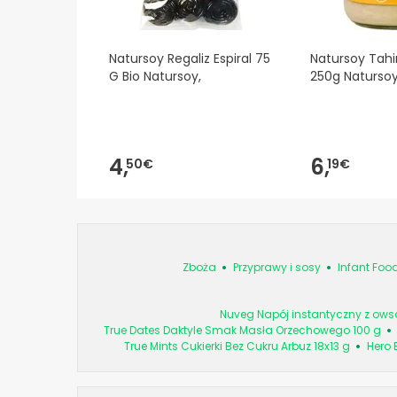
Natursoy Regaliz Espiral 75
Natursoy Tahi
G Bio Natursoy,
250g Natursoy
4,
6,
50€
19€
Zboża
Przyprawy i sosy
Infant Foo
Nuveg Napój instantyczny z ows
True Dates Daktyle Smak Masła Orzechowego 100 g
True Mints Cukierki Bez Cukru Arbuz 18x13 g
Hero 