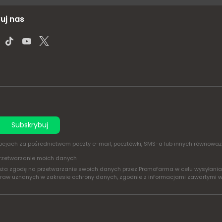
uj nas
Subskrybuj
omocjach za pośrednictwem poczty e-mail, pocztówki, SMS-a lub innych równowa
rzetwarzanie moich danych
yraża zgodę na przetwarzanie swoich danych przez Promofarma w celu wysyłan
praw uznanych w zakresie ochrony danych, zgodnie z informacjami zawartymi 