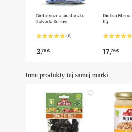
Dietetyczne ciasteczka
Dietisa Fibrod
Salvado Sanavi
Kg
(
11
)
3,
17,
79€
76€
Inne produkty tej samej marki