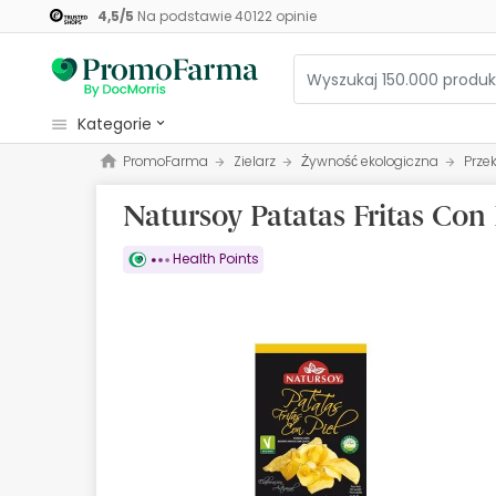
4,5
/
5
Na podstawie
40122
opinie
kategorie
PromoFarma
Zielarz
Żywność ekologiczna
Prze
Kosmetyki
Natursoy Patatas Fritas Con 
Zdrowie
Higiena
Health Points
Dietetyka
Niemowlęta i matki
Optyka
Ortopedia
Zielarz