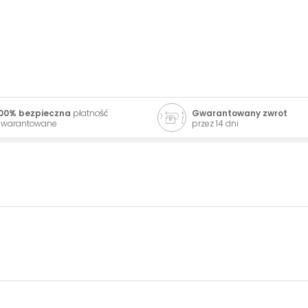
00% bezpieczna
płatność
Gwarantowany zwrot
warantowane
przez 14 dni