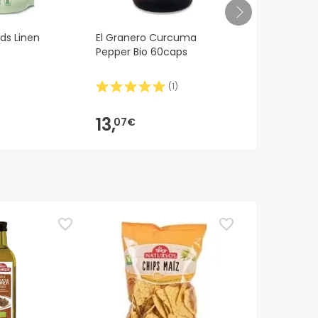
ds Linen
El Granero Curcuma
Milical - Hy
Pepper Bio 60caps
Cappuccino 
saszetek
(
1
)
13,
23,
07€
76€