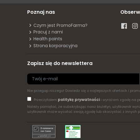
Poznaj nas
Obserw
Czym jest PromoFarma?
Pracuj z nami
Health points
Strona korporacyjna
Zapisz się do newslettera
Nie przegap niczego! Dowiedz się o najlepszych ofertach i pr
politykę prywatności
Przeczytałem
i wyrażam zgodę na p
Należy pamiętać, że subskrybując nasz biuletyn, użytkownik w
użytkownik może wycofać swoją zgodę lub skorzystać z innych 