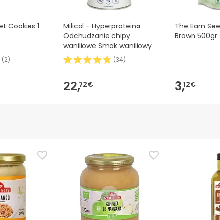
iet Cookies 1
Milical - Hyperproteina
The Barn See
Odchudzanie chipy
Brown 500gr
waniliowe Smak waniliowy
(
2
)
(
34
)
22,
3,
72€
12€