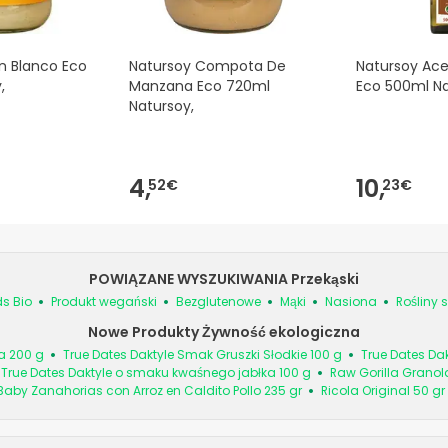
n Blanco Eco
Natursoy Compota De
Natursoy Ace
,
Manzana Eco 720ml
Eco 500ml Na
Natursoy,
4,
10,
52€
23€
POWIĄZANE WYSZUKIWANIA Przekąski
ds Bio
Produkt wegański
Bezglutenowe
Mąki
Nasiona
Rośliny 
Nowe Produkty Żywność ekologiczna
a 200 g
True Dates Daktyle Smak Gruszki Słodkie 100 g
True Dates Da
True Dates Daktyle o smaku kwaśnego jabłka 100 g
Raw Gorilla Granol
Baby Zanahorias con Arroz en Caldito Pollo 235 gr
Ricola Original 50 gr