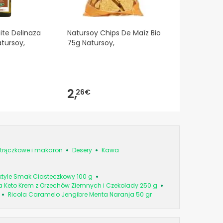
ite Delinaza
Natursoy Chips De Maíz Bio
tursoy,
75g Natursoy,
2,
26€
strączkowe i makaron
Desery
Kawa
ktyle Smak Ciasteczkowy 100 g
a Keto Krem z Orzechów Ziemnych i Czekolady 250 g
Ricola Caramelo Jengibre Menta Naranja 50 gr