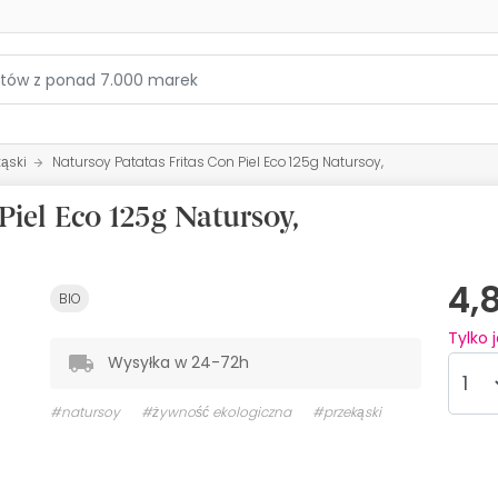
kąski
Natursoy Patatas Fritas Con Piel Eco 125g Natursoy,
Piel Eco 125g Natursoy,
4,
BIO
Tylko 
Wysyłka w 24-72h
#natursoy
#żywność ekologiczna
#przekąski