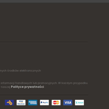
żnych środków elektronicznych
ia informacji handlowych lub promocyjnych. W każdym przypadku
Polityce prywatności
w naszej
.