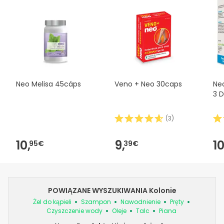
Neo Melisa 45cáps
Veno + Neo 30caps
Ne
3 
(
3
)
10,
9,
10
95€
39€
POWIĄZANE WYSZUKIWANIA Kolonie
Żel do kąpieli
Szampon
Nawodnienie
Pręty
Czyszczenie wody
Oleje
Talc
Piana