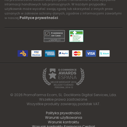
informacji handlowych lub promocyjnych. W każdym przypadku
użytkownik może wycofać swoją zgodę lub skorzystać z innych praw
uznanych w zakresie ochrony danych, zgodnie z informacjami zawartymi
Polityce prywatności
w naszej
.
© 2026 PromoFarma Ecom, SL. DocMorris Digital Services, Lda.
Wszelkie prawa zastrzeżone.
Wszystkie produkty zawierają podatek VAT.
Polityka prywatności
Warunki użytkowania
Warunki kontraktu
Warunki kontraktu Farmacia Central