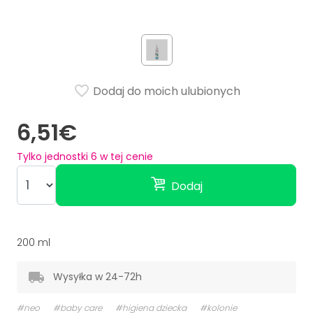
Dodaj do moich ulubionych
6,51€
Tylko jednostki
6
w tej cenie
Dodaj
200 ml
Wysyłka w 24-72h
#neo
#baby care
#higiena dziecka
#kolonie