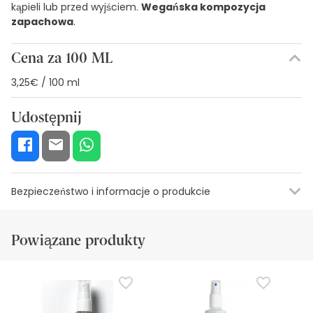
kąpieli lub przed wyjściem.
Wegańska kompozycja
zapachowa
.
Cena za 100 ML
3,25€ / 100 ml
Udostępnij
Bezpieczeństwo i informacje o produkcie
Zasoby bezpieczeństwa wizualnego
Dane producenta
Upowa
Powiązane produkty
Zasoby bezpieczeństwa wizualnego
W tej chwili nie mamy obrazów zabezpieczeń dla tego
produktu, ale pracujemy nad tym. Zachęcamy do
późniejszego sprawdzenia aktualizacji. W międzyczasie