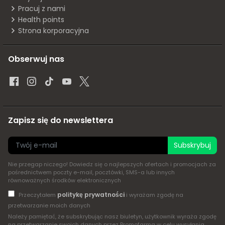
Pracuj z nami
Health points
Strona korporacyjna
Obserwuj nas
Zapisz się do newslettera
Subskrybuj
Nie przegap niczego! Dowiedz się o najlepszych ofertach i promocjach za
pośrednictwem poczty e-mail, pocztówki, SMS-a lub innych
równoważnych środków elektronicznych
politykę prywatności
Przeczytałem
i wyrażam zgodę na
przetwarzanie moich danych
Należy pamiętać, że subskrybując nasz biuletyn, użytkownik wyraża zgodę
na przetwarzanie swoich danych przez Promofarma w celu wysyłania