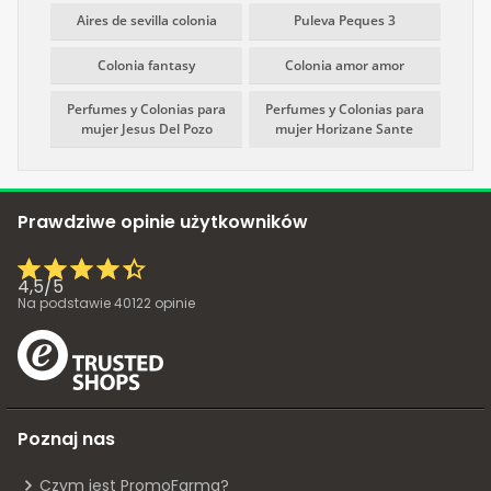
Aires de sevilla colonia
Puleva Peques 3
Colonia fantasy
Colonia amor amor
Perfumes y Colonias para
Perfumes y Colonias para
mujer Jesus Del Pozo
mujer Horizane Sante
Prawdziwe opinie użytkowników
4,5
/
5
Na podstawie
40122
opinie
Poznaj nas
Czym jest PromoFarma?