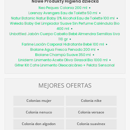
Nowe Produkty Higiena dziecka
Neo Peques Colonia 200 ml
Lorenay Avengers Eau de Toilette 50 ml
Natur Botanic Natur Baby 0% Alcohol Eau de Toilette 100 ml
Weleda Baby Gel Limpiador Suave Sin Perfume Caléndula Bio
400 ml
Unbottled Jabón Cuerpo Cabello Bebé Almendra Semillas Uva
110 gr
Farline Loción Corporal Hidratante Bebé 100 ml
Biolane Agua Fresca Peinado 200 ml
Biolane Champú Suave 350 ml
Liniderm Linimento Aceite Oliva Girasol Bio 1000 ml
Gifrer Kit Cofre Linimento Oleocalcáreo + Pelota Sensorial
MEJORES OFERTAS
Colonias mujer
Colonia nike
Colonia nenuco
Colonia versace
Colonia don algodon
Colonia suavinex