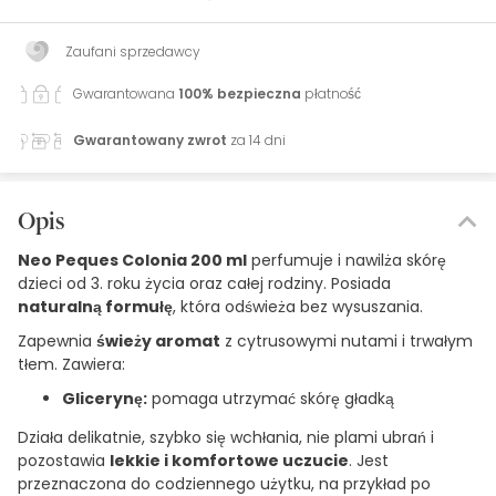
Zaufani sprzedawcy
Gwarantowana
100% bezpieczna
płatność
Gwarantowany zwrot
za 14 dni
Opis
Neo Peques Colonia 200 ml
perfumuje i nawilża skórę
dzieci od 3. roku życia oraz całej rodziny. Posiada
naturalną formułę
, która odświeża bez wysuszania.
Zapewnia
świeży aromat
z cytrusowymi nutami i trwałym
tłem. Zawiera:
Glicerynę:
pomaga utrzymać skórę gładką
Działa delikatnie, szybko się wchłania, nie plami ubrań i
pozostawia
lekkie i komfortowe uczucie
. Jest
przeznaczona do codziennego użytku, na przykład po