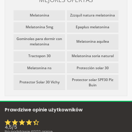
Melatonina
Zzzquil natura melatonina
Melatonina 5mg
Epaplus melatonina
Gominolas para dormir con
Melatonina aquilea
melatonina
Tractopon 30
Melatonina soria natural
Melatonina ns
Protección solar 30
Protector solar SPF30 Piz
Protector Solar 30 Vichy
Buin
Prawdziwe opinie użytkowników
4,5
/
5
Na podstawie
40122
opinie