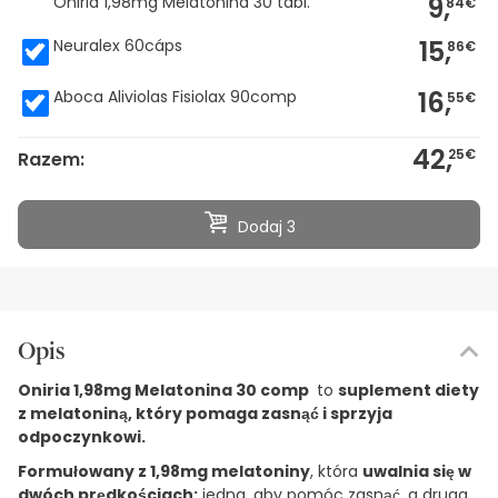
9,
Oniria 1,98mg Melatonina 30 tabl.
84€
15,
Neuralex 60cáps
86€
16,
Aboca Aliviolas Fisiolax 90comp
55€
42,
25€
Razem:
Dodaj 3
Opis
Oniria 1,98mg Melatonina 30 comp
to
suplement diety
z melatoniną, który pomaga zasnąć i sprzyja
odpoczynkowi.
Formułowany z 1,98mg melatoniny
, która
uwalnia się w
dwóch prędkościach:
jedna, aby pomóc zasnąć, a druga,