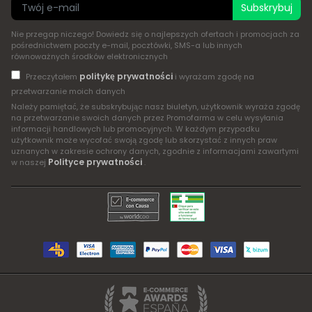
Subskrybuj
Nie przegap niczego! Dowiedz się o najlepszych ofertach i promocjach za
pośrednictwem poczty e-mail, pocztówki, SMS-a lub innych
równoważnych środków elektronicznych
politykę prywatności
Przeczytałem
i wyrażam zgodę na
przetwarzanie moich danych
Należy pamiętać, że subskrybując nasz biuletyn, użytkownik wyraża zgodę
na przetwarzanie swoich danych przez Promofarma w celu wysyłania
informacji handlowych lub promocyjnych. W każdym przypadku
użytkownik może wycofać swoją zgodę lub skorzystać z innych praw
uznanych w zakresie ochrony danych, zgodnie z informacjami zawartymi
Polityce prywatności
w naszej
.