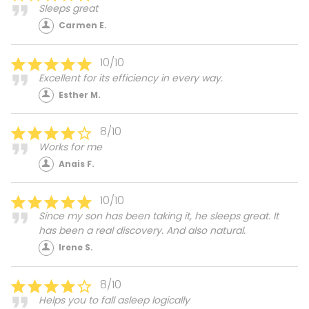
Sleeps great
Carmen E.
10/10
Excellent for its efficiency in every way.
Esther M.
8/10
Works for me
Anais F.
10/10
Since my son has been taking it, he sleeps great. It
has been a real discovery. And also natural.
Irene S.
8/10
Helps you to fall asleep logically