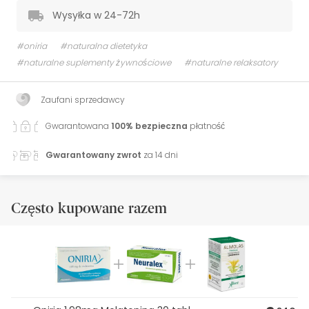
Wysyłka w 24-72h
#oniria
#naturalna dietetyka
#naturalne suplementy żywnościowe
#naturalne relaksatory
Zaufani sprzedawcy
Gwarantowana
100% bezpieczna
płatność
Gwarantowany zwrot
za 14 dni
Często kupowane razem