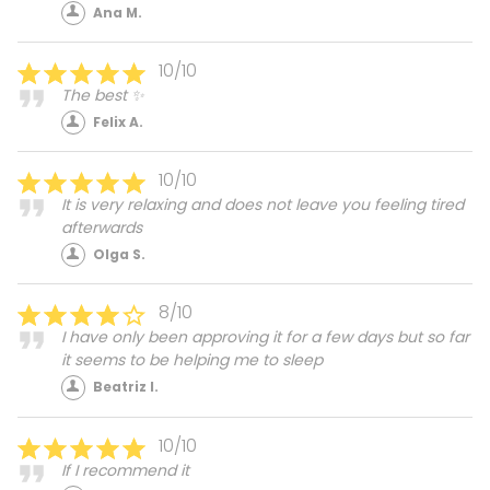
Ana M.
10/10
The best ✨
Felix A.
10/10
It is very relaxing and does not leave you feeling tired
afterwards
Olga S.
8/10
I have only been approving it for a few days but so far
it seems to be helping me to sleep
Beatriz I.
10/10
If I recommend it