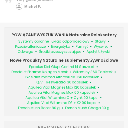
Michel P.
POWIĄZANE WYSZUKIWANIA Naturalne Relaksatory
Systemy obronne i układ odpornościowy
Stawy
Przeciwutleniacze
Energetyka
Pamięć
Wyświetl
Odwaga
Środki przeczyszczające
Apetyt Używki
Nowe Produkty Naturalne suplementy żywnościowe
Epaplus Diet Glupi Control 14 Saszetek
Exceldiet Pharma Kolagen Morski + Witaminy 360 Tabletek
Exceldiet Pharma Arthrosilice 360 Kapsułek
Q77+ Resweratrol 30 kapsułek
Aquilea Vital Magnez Max 120 kapsułek
Aquilea Vital Magnez Max 60 kapsułek
Aquilea Vital Witamina C + Cynk 90 kaps.
Aquilea Vital Witamina D3 + K2 90 kaps.
French Mush Boost 80 g
French Mush Chaga 30 g
MEJORES OFERTAS