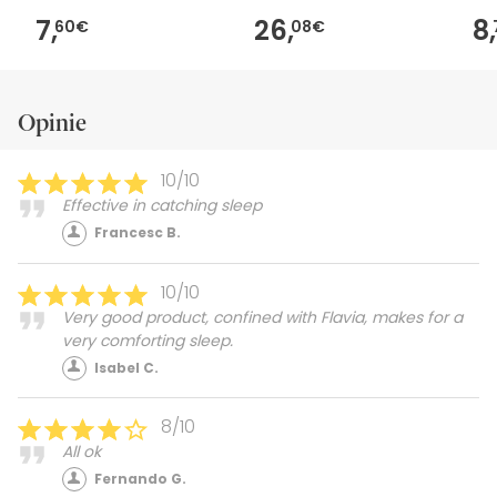
7,
26,
8,
60€
08€
Opinie
10/10
Effective in catching sleep
Francesc B.
10/10
Very good product, confined with Flavia, makes for a
very comforting sleep.
Isabel C.
8/10
All ok
Fernando G.