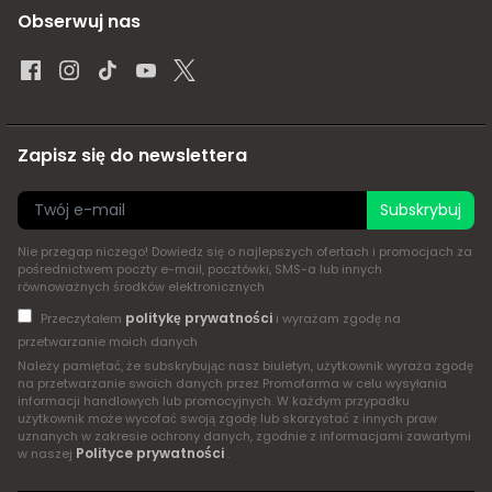
Obserwuj nas
Zapisz się do newslettera
Subskrybuj
Nie przegap niczego! Dowiedz się o najlepszych ofertach i promocjach za
pośrednictwem poczty e-mail, pocztówki, SMS-a lub innych
równoważnych środków elektronicznych
politykę prywatności
Przeczytałem
i wyrażam zgodę na
przetwarzanie moich danych
Należy pamiętać, że subskrybując nasz biuletyn, użytkownik wyraża zgodę
na przetwarzanie swoich danych przez Promofarma w celu wysyłania
informacji handlowych lub promocyjnych. W każdym przypadku
użytkownik może wycofać swoją zgodę lub skorzystać z innych praw
uznanych w zakresie ochrony danych, zgodnie z informacjami zawartymi
Polityce prywatności
w naszej
.