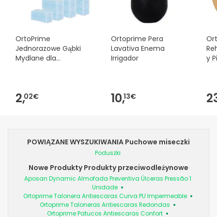
OrtoPrime
Ortoprime Pera
Or
Jednorazowe Gąbki
Lavativa Enema
Re
Mydlane dla
Irrigador
y 
Niemowląt i Dorosłych
30
24 szt
2,
10,
2
02€
13€
POWIĄZANE WYSZUKIWANIA Puchowe miseczki
Poduszki
Nowe Produkty Produkty przeciwodleżynowe
Aposan Dynamic Almofada Preventiva Úlceras Pressão 1
Unidade
Ortoprime Talonera Antiescaras Curva PU Impermeable
Ortoprime Taloneras Antiescaras Redondas
Ortoprime Patucos Antiescaras Confort