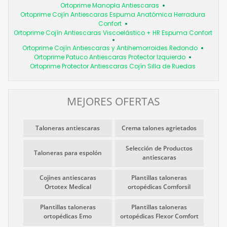
Ortoprime Manopla Antiescaras
Ortoprime Cojín Antiescaras Espuma Anatómica Herradura
Confort
Ortoprime Cojín Antiescaras Viscoelástico + HR Espuma Confort
Ortoprime Cojín Antiescaras y Antihemorroides Redondo
Ortoprime Patuco Antiescaras Protector Izquierdo
Ortoprime Protector Antiescaras Cojín Silla de Ruedas
MEJORES OFERTAS
Taloneras antiescaras
Crema talones agrietados
Selección de Productos
Taloneras para espolón
antiescaras
Cojines antiescaras
Plantillas taloneras
Ortotex Medical
ortopédicas Comforsil
Plantillas taloneras
Plantillas taloneras
ortopédicas Emo
ortopédicas Flexor Comfort