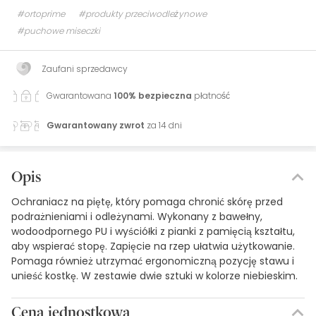
#ortoprime
#produkty przeciwodleżynowe
#puchowe miseczki
Zaufani sprzedawcy
Gwarantowana
100% bezpieczna
płatność
Gwarantowany zwrot
za 14 dni
Opis
Ochraniacz na piętę, który pomaga chronić skórę przed
podrażnieniami i odleżynami. Wykonany z bawełny,
wodoodpornego PU i wyściółki z pianki z pamięcią kształtu,
aby wspierać stopę. Zapięcie na rzep ułatwia użytkowanie.
Pomaga również utrzymać ergonomiczną pozycję stawu i
unieść kostkę. W zestawie dwie sztuki w kolorze niebieskim.
Cena jednostkowa