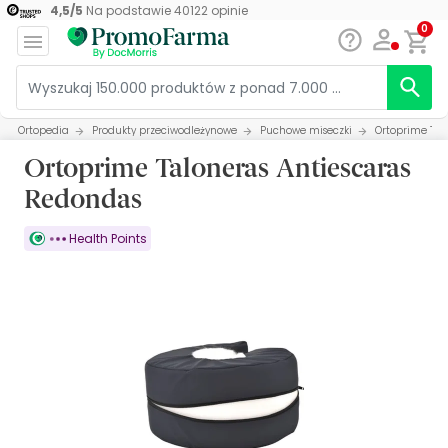
4,5
/
5
Na podstawie
40122
opinie
0
Ortopedia
Produkty przeciwodleżynowe
Puchowe miseczki
Ortoprime Tal
Ortoprime Taloneras Antiescaras
Redondas
Health Points