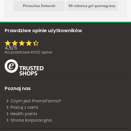
Pintauñas Deborah
Mi rebotica gel quemagrasa
Prawdziwe opinie użytkowników
4,5
/
5
Na podstawie
40122
opinie
Poznaj nas
Czym jest PromoFarma?
Pracuj z nami
Health points
Strona korporacyjna