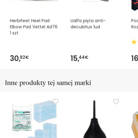
możesz również zwrócić produkt, postępując
zgodnie z
naszymi warunkami
.
Herbifeet Heel Pad
Ualfa pięta anti-
Po
Elbow Pad Vettel Ad76
decubitus 1ud
Roz
1 szt
30,
15,
16
92€
44€
Inne produkty tej samej marki