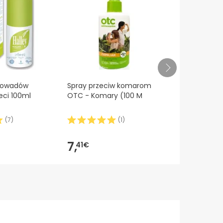
 naszymi warunkami
.
 owadów
Spray przeciw komarom
Pediakid Chi
ieci 100ml
OTC - Komary (100 M
Insect Repel
(
7
)
(
1
)
7,
7,
41€
28€