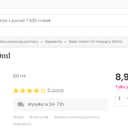
staw pierwszej pomocy
Repelenty
Relec Infant +12 miesięcy 100ml
00ml
8,
100 ml
Tylko 
6 opinie
Wysyłka w 24-72h
#relec
#niemowlę
#zestaw pierwszej pomocy
#repelenty