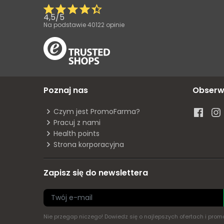
4,5
/
5
Na podstawie
40122
opinie
Poznaj nas
Obserw
Czym jest PromoFarma?
Pracuj z nami
Health points
Strona korporacyjna
Zapisz się do newslettera
Nie przegap niczego! Dowiedz się o najlepszych ofertach i pr