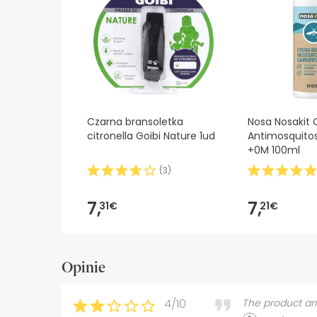
bezpieczeństwa, prosimy o kontakt. Ponadto, jeśl
Czarna bransoletka
Nosa Nosakit
citronella Goibi Nature 1ud
Antimosquito
+0M 100ml
(
3
)
7,
7,
31€
21€
Opinie
4/10
The product a