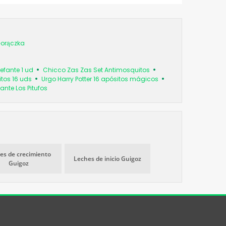
orączka
efante 1 ud
Chicco Zas Zas Set Antimosquitos
tos 16 uds
Urgo Harry Potter 16 apósitos mágicos
ante Los Pitufos
es de crecimiento
Leches de inicio Guigoz
Guigoz