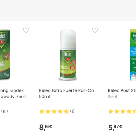
trong środek
Relec Extra Fuerte Roll-On
Relec Post St
y owady 75ml
50ml
15ml
(
111
)
(
1
)
8,
5,
16€
97€