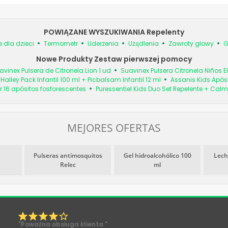
POWIĄZANE WYSZUKIWANIA Repelenty
 dla dzieci
Termometr
Uderzenia
Użądlenia
Zawroty głowy
G
Nowe Produkty Zestaw pierwszej pomocy
avinex Pulsera de Citronela Lion 1 ud
Suavinex Pulsera Citronela Niños El
Halley Pack Infantil 100 ml + Picbalsam Infantil 12 ml
Assanis Kids Apósi
r 16 apósitos fosforescentes
Puressentiel Kids Duo Set Repelente + Calm
MEJORES OFERTAS
Pulseras antimosquitos
Gel hidroalcohólico 100
Lech
Relec
ml
"Poważna obsługa klienta "