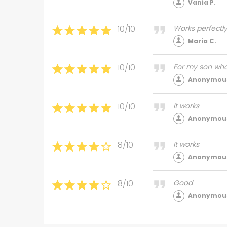
Vania P.
10/10
Works perfectl
Maria C.
10/10
For my son who i
Anonymous
10/10
It works
Anonymous
8/10
It works
Anonymous
8/10
Good
Anonymous