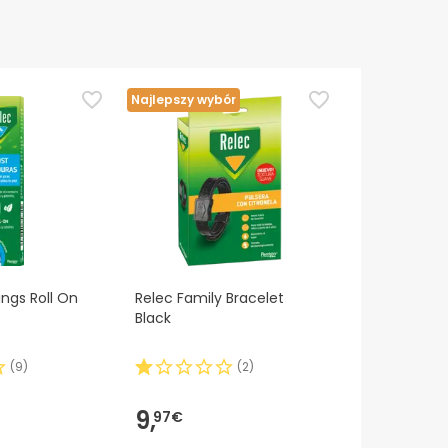
Najlepszy wybór
ings Roll On
Relec Family Bracelet
Black
(
9
)
(
2
)
9,
97€