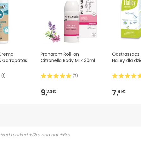
i chcesz, możesz również zwrócić produkt, postępując
zgodnie z
 Crema
Pranarom Roll-on
Odstraszacz
s Garrapatas
Citronella Body Milk 30ml
Halley dla dz
(
1
)
(
7
)
9,
7,
24€
61€
rrived marked +12m and not +6m