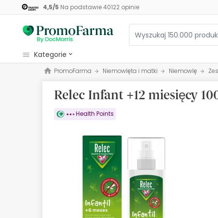
4,5
/
5
Na podstawie
40122
opinie
kategorie
PromoFarma
Niemowlęta i matki
Niemowlę
Ze
Kosmetyki
Relec Infant +12 miesięcy 1
Zdrowie
Higiena
Health Points
Dietetyka
Niemowlęta i matki
Optyka
Ortopedia
Zielarz