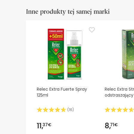
Inne produkty tej samej marki
Relec Extra Fuerte Spray
Relec Extra S
125ml
odstraszając
(
16
)
11,
8,
37€
71€