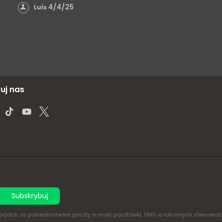
4/4/25
Luis
uj nas
Subskrybuj
omocjach za pośrednictwem poczty e-mail, pocztówki, SMS-a lub innych równowa