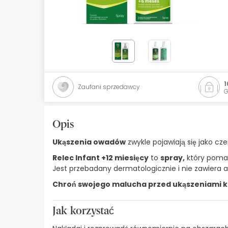
Kosmetyki naturalne
Oferty
Marki
Bestsellery
1
Zaufani sprzedawcy
G
Health Points
Opis
Ukąszenia owadów
zwykle pojawiają się jako c
Relec Infant +12 miesięcy
to
spray,
który pom
Jest przebadany dermatologicznie i nie zawiera a
Chroń swojego malucha przed ukąszeniami 
Jak korzystać