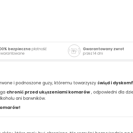
00% bezpieczna
płatność
Gwarantowany zwrot
warantowane
przez 14 dni
zerwone i podnoszone guzy, któremu towarzyszy
świąd i dyskomf
aga
chronić przed ukąszeniami komarów
, odpowiedni dla dzi
lkoholu ani barwników.
komarów!