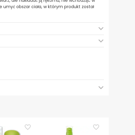
twarz, ale nakładać ją rękoma, nie wchodząc w
e umyć obszar ciała, w którym produkt został
ego sprawdzenia aktualizacji. W międzyczasie
em. W razie jakichkolwiek pytań dotyczących