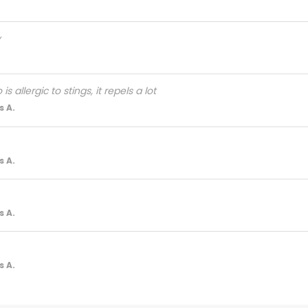
y
s allergic to stings, it repels a lot
 A.
 A.
 A.
 A.