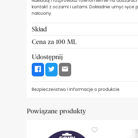
Nakładaj i rozprowadź równomiernie na obszarach 
kontakt z oczami i ustami. Dokładnie umyć ręce p
nałożony.
Skład
Butil acetilaminopropianato del estilo ( IR3535(r) 
Cena za 100 ML
8,97€ / 100 ml
Udostępnij
Bezpieczeństwo i informacje o produkcie
Zasoby bezpieczeństwa wizualnego
Dane prod
Powiązane produkty
Zasoby bezpieczeństwa wizualnego
W tej chwili nie mamy obrazów zabezpieczeń dla
zalecamy zapoznanie się z informacjami dotyczą