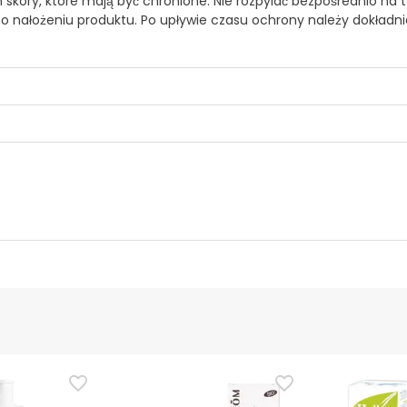
skóry, które mają być chronione. Nie rozpylać bezpośrednio na 
o nałożeniu produktu. Po upływie czasu ochrony należy dokładni
10%
ucenta
Upoważniony urzędnik
 tego produktu, ale pracujemy nad tym. Zachęcamy do późniejsz
cymi bezpieczeństwa dołączonymi do produktu przed jego użyci