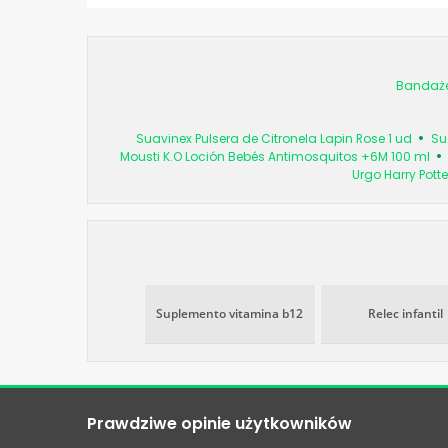
Bandaże
Suavinex Pulsera de Citronela Lapin Rose 1 ud
Su
Mousti K.O Loción Bebés Antimosquitos +6M 100 ml
Urgo Harry Potte
Suplemento vitamina b12
Relec infantil
Prawdziwe opinie użytkowników