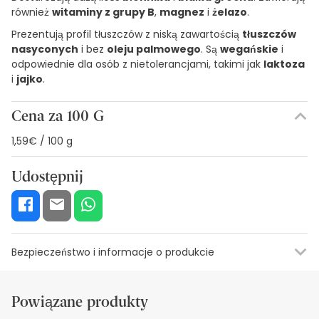
również
witaminy z grupy B
,
magnez
i
żelazo
.
Prezentują profil tłuszczów z niską zawartością
tłuszczów
nasyconych
i bez
oleju palmowego
. Są
wegańskie
i
odpowiednie dla osób z nietolerancjami, takimi jak
laktoza
i
jajko
.
Cena za 100 G
1,59€ / 100 g
Udostępnij
Bezpieczeństwo i informacje o produkcie
Zasoby bezpieczeństwa wizualnego
Dane producenta
Upowa
Powiązane produkty
Zasoby bezpieczeństwa wizualnego