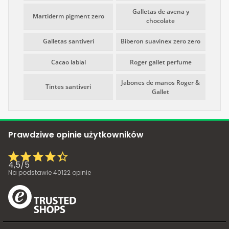
Galletas de avena y
Martiderm pigment zero
chocolate
Galletas santiveri
Biberon suavinex zero zero
Cacao labial
Roger gallet perfume
Jabones de manos Roger &
Tintes santiveri
Gallet
Prawdziwe opinie użytkowników
4,5
/
5
Na podstawie
40122
opinie