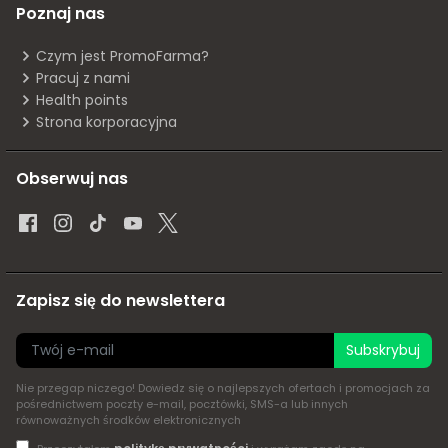
Poznaj nas
Czym jest PromoFarma?
Pracuj z nami
Health points
Strona korporacyjna
Obserwuj nas
Zapisz się do newslettera
Subskrybuj
Nie przegap niczego! Dowiedz się o najlepszych ofertach i promocjach za
pośrednictwem poczty e-mail, pocztówki, SMS-a lub innych
równoważnych środków elektronicznych