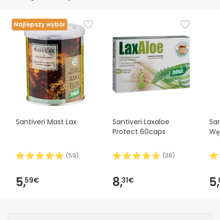
Najlepszy wybór
Santiveri Mast Lax
Santiveri Laxaloe
Sa
Protect 60caps
Węg
(
59
)
(
38
)
5,
8,
5,
59€
31€