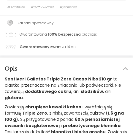
#santiveri
#odżywianie
#jedzenie
Zaufani sprzedawcy
Gwarantowana
100% bezpieczna
płatność
Gwarantowany zwrot
za 14 dni
Opis
Santiveri Galletas Triple Zero Cacao Nibs 210 gr
to
ciastka przeznaczone na śniadania lub podwieczorki. Nie
zawierają
dodatkowego cukru
, ani
słodzików
, ani
glutenu
.
Zawierają
chrupiące kawałki kakao
i wyróżniają się
formułą
Triple Zero
, z niską zawartością cukrów (
1,6 g na
100 g
). Są przygotowane z ponad
60% pełnoziarnistej
owsianki bezglutenowej
i
prebiotycznego błonnika
.
Dostarczają dużą ilość
błonnika
i
białka grochu
. Zawierają