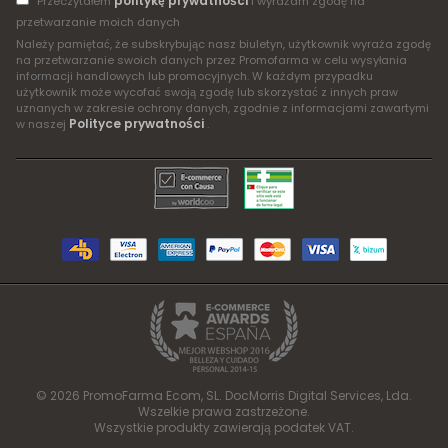
politykę prywatności
Przeczytałem
i wyrażam zgodę na
przetwarzanie moich danych
Należy pamiętać, że subskrybując nasz biuletyn, użytkownik wyraża zgodę
na przetwarzanie swoich danych przez Promofarma w celu wysyłania
informacji handlowych lub promocyjnych. W każdym przypadku
użytkownik może wycofać swoją zgodę lub skorzystać z innych praw
uznanych w zakresie ochrony danych, zgodnie z informacjami zawartymi
Polityce prywatności
w naszej
.
© 2026 PromoFarma Ecom, SL. DocMorris Digital Services, Lda.
Wszelkie prawa zastrzeżone.
Wszystkie produkty zawierają podatek VAT.