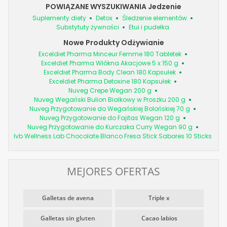
POWIĄZANE WYSZUKIWANIA Jedzenie
Suplementy diety
Detox
Śledzenie elementów
Substytuty żywności
Etui i pudełka
Nowe Produkty Odżywianie
Exceldiet Pharma Minceur Femme 180 Tabletek
Exceldiet Pharma Włókna Akacjowe 5 x 150 g
Exceldiet Pharma Body Clean 180 Kapsułek
Exceldiet Pharma Detoxine 180 Kapsułek
Nuveg Crepe Wegan 200 g
Nuveg Wegański Bulion Białkowy w Proszku 200 g
Nuveg Przygotowanie do Wegańskiej Bolońskiej 70 g
Nuveg Przygotowanie do Fajitas Wegan 120 g
Nuveg Przygotowanie do Kurczaka Curry Wegan 90 g
Ivb Wellness Lab Chocolate Blanco Fresa Stick Sabores 10 Sticks
MEJORES OFERTAS
Galletas de avena
Triple x
Galletas sin gluten
Cacao labios