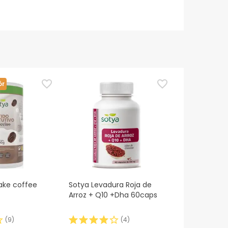
ór
ake coffee
Sotya Levadura Roja de
Arroz + Q10 +Dha 60caps
(
9
)
(
4
)