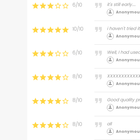
6/10
it's still early....
Anonymous
10/10
i haven't tried i
Anonymous
6/10
Well, I had use
Anonymous
8/10
XXXXXXXXXXX
Anonymous
8/10
Good quality pr
Anonymous
8/10
all
Anonymous