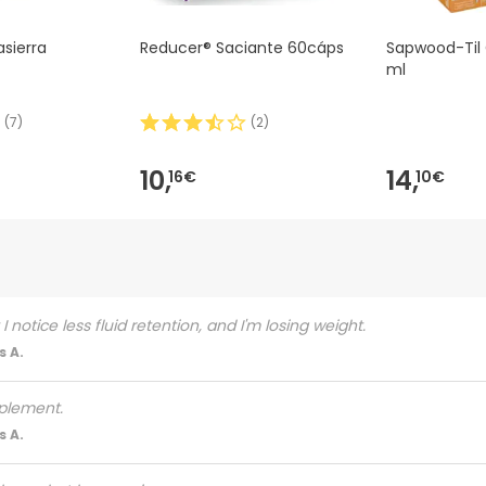
sierra
Reducer® Saciante 60cáps
Sapwood-Til 
ml
(
7
)
(
2
)
10,
14,
16€
10€
notice less fluid retention, and I'm losing weight.
 A.
plement.
 A.