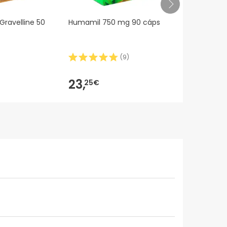
Gravelline 50
Humamil 750 mg 90 cáps
Kneipp Saci
(
9
)
23,
13,
25€
41€