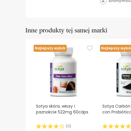
Anonymous
Inne produkty tej samej marki
Najlepszy wybór
Najlepszy wybó
Sotya skóra, włosy i
Sotya Carbón
paznokcie 522mg 60cáps
con Probiótic
(
11
)