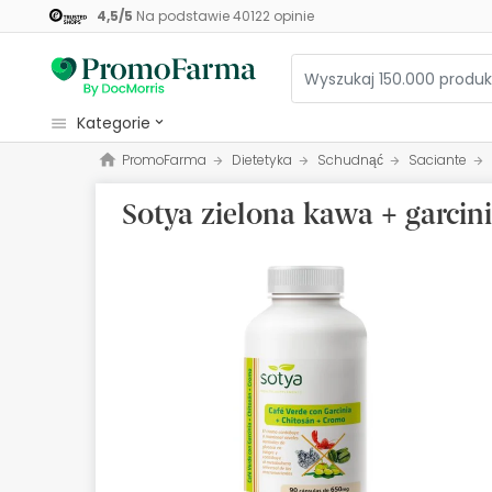
4,5
/
5
Na podstawie
40122
opinie
kategorie
PromoFarma
Dietetyka
Schudnąć
Saciante
Kosmetyki
Sotya zielona kawa + garci
Zdrowie
Higiena
Dietetyka
Niemowlęta i matki
Optyka
Ortopedia
Zielarz