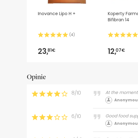
Inovance Lipo H +
Koperty Farma
Bifibran 14
(
4
)
23,
12,
81€
07€
Opinie
8/10
At the moment I 
Anonymous
6/10
Good food sup
Anonymous