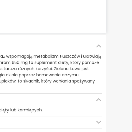
eważ wspomagają metabolizm tłuszczów i ułatwiają
chrom 650 mg to suplement diety, który pomoże
starcza różnych korzyści: Zielona kawa jest
bogia działa poprzez hamowanie enzymu
upiaków, to składnik, który wchłania spożywany
ciąży lub karmiących.
nu, 145 mg ekstraktu zielonej kawy (45% kwasu