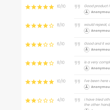
10/10
Good product I
Anonymous
8/10
would repeat, c
Anonymous
6/10
Good and it wor
Anonymous
8/10
is a very compl
Anonymous
10/10
I've been here
Anonymous
4/10
i have tried ot
the other hand,