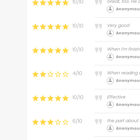
10/10
Great, too. He
Anonymous
10/10
Very good
Anonymous
10/10
When I'm finishe
Anonymous
4/10
When reading ot
Anonymous
10/10
Effective
Anonymous
6/10
the part about
Anonymous