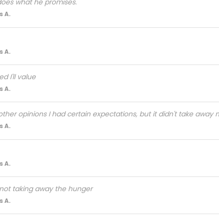
 does what he promises.
 A.
 A.
d I'll value
 A.
her opinions I had certain expectations, but it didn't take away m
 A.
 A.
 not taking away the hunger
 A.