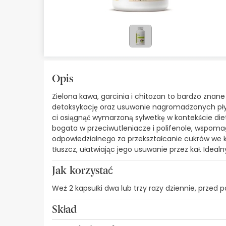
Kosmetyki naturalne
Oferty
Marki
Bestsellery
Opis
Zielona kawa, garcinia i chitozan to bardzo zna
Health Points
detoksykację oraz usuwanie nagromadzonych płyn
ci osiągnąć wymarzoną sylwetkę w kontekście diet
bogata w przeciwutleniacze i polifenole, wspom
odpowiedzialnego za przekształcanie cukrów we kr
tłuszcz, ułatwiając jego usuwanie przez kał. Ideal
Jak korzystać
Weź 2 kapsułki dwa lub trzy razy dziennie, przed
Skład
Każda kapsułka zawiera 214 mg ekstraktu z garc