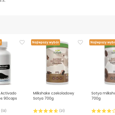
 A.
r
Najlepszy wybór
Najlepszy wyb
 Activado
Milkshake czekoladowy
Sotya milksh
os 90caps
Sotya 700g
700g
(
13
)
(
21
)