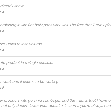
 already know
 A.
ombining it with flat belly goes very well. The fact that 7 eur y 
 A.
ks. Helps to lose volume
 A.
ete product in a single capsule.
 A.
 a week and it seems to be working
 A.
her products with garcinia cambogia, and the truth is that I have qu
 not only doesn't lower your appetite, it seems you're always hun