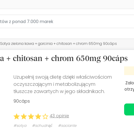
Sotya zielona kawa + garcinia + chitosan + chrom 650mg 90cáps
nia + chitosan + chrom 650mg 90cáps
Uzupełnij swoją dietę dzięki właściwościom
Zalo
oczyszczającym i metabolizującym
otrz
tłuszcze zawartych w jego składnikach.
90cáps
43 opinie
#sotya
#schudnąć
#saciante