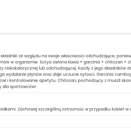
ne składniki ze względu na swoje właściwości odchudzające, poni
ów w organizmie. Sotya zielona kawa + garcinia + chitozan + 
y niskokalorycznej lub odchudzającej. Każdy z jego składników do
aga wydalanie płynów oraz daje uczucie sytości. Garcinia cam
wi i kontrolowanie apetytu. Chitozan, pochodzący z muszli skor
ny dla sportowców!
 posiłkami. Zachowaj szczególną ostrożność w przypadku kobiet w 
inia cambogia (60% kwasu hydroksycytrynowego), 170 mg chitoza