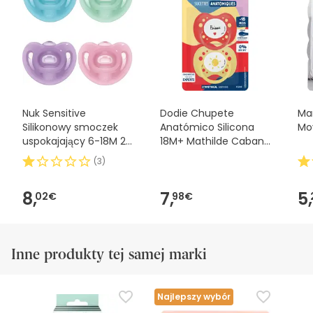
zalecamy zapoznanie się z informacjami dotyczącymi
bezpieczeństwa dołączonymi do produktu przed jego
użyciem. W razie jakichkolwiek pytań dotyczących
bezpieczeństwa, prosimy o kontakt. Ponadto, jeśli chcesz,
możesz również zwrócić produkt, postępując
zgodnie z
naszymi warunkami
.
Nuk Sensitive
Dodie Chupete
Mam
Silikonowy smoczek
Anatómico Silicona
Mo
uspokajający 6-18M 2
18M+ Mathilde Cabana
szt
A108 2 uds
(
3
)
8,
7,
5,
02€
98€
Inne produkty tej samej marki
Najlepszy wybór