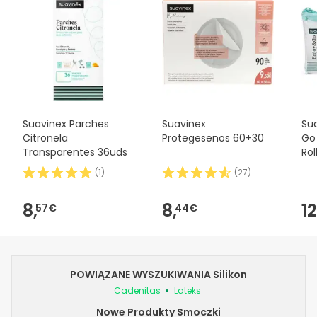
Suavinex Parches
Suavinex
Sua
Citronela
Protegesenos 60+30
Go 
Transparentes 36uds
Rol
(
1
)
(
27
)
8,
8,
12
57€
44€
POWIĄZANE WYSZUKIWANIA Silikon
Cadenitas
Lateks
Nowe Produkty Smoczki