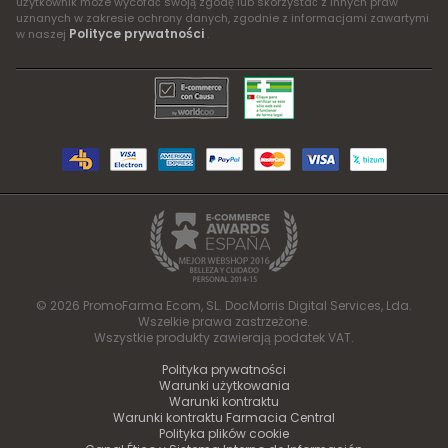
użytkownik może wycofać swoją zgodę lub skorzystać z innych praw
uznanych w zakresie ochrony danych, zgodnie z informacjami zawartymi
Polityce prywatności
w naszej
.
© 2026 PromoFarma Ecom, SL. DocMorris Digital Services, Lda.
Wszelkie prawa zastrzeżone.
Wszystkie produkty zawierają podatek VAT.
Polityka prywatności
Warunki użytkowania
Warunki kontraktu
Warunki kontraktu Farmacia Central
Polityka plików cookie