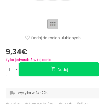
Dodaj do moich ulubionych
9,34€
Tylko jednostki
8
w tej cenie
Dodaj
Wysyłka w 24-72h
#suavinex
#akcesoria dla dzieci
#smoczki
#silikon