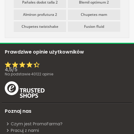
Pañales dodot talla 2
Blemil optimum 2
Almiron profutura 2
Chupetes mam
Chupetes twistshake
Fusion fluid
Prawdziwe opinie użytkowników
4,5
/
5
Na podstawie
40122
opinie
Poznaj nas
Czym jest PromoFarma?
Pracuj z nami