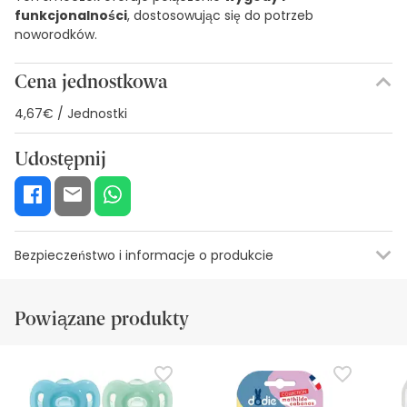
funkcjonalności
, dostosowując się do potrzeb
noworodków.
Cena jednostkowa
4,67€ / Jednostki
Udostępnij
Bezpieczeństwo i informacje o produkcie
Zasoby bezpieczeństwa wizualnego
Dane producenta
Upowa
Powiązane produkty
Zasoby bezpieczeństwa wizualnego
W tej chwili nie mamy obrazów zabezpieczeń dla tego
produktu, ale pracujemy nad tym. Zachęcamy do
późniejszego sprawdzenia aktualizacji. W międzyczasie