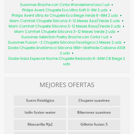
Suavinex Broche con Cinta Wonderland Liso 1 ud
Philips Avent Chupete Eco Ultra Soft 0-6M 2 uds
Philips Avent Ultra Air Chupete Eco Beige Verde 6-18M 2 uds
Mam Comfort Chupete Silicona 3-12 Meses Azul/Verde 2 uds
Mam Comfort Chupete Silicona 3-12 Meses Rosa/Verde 2 uds
Mam Comfort Chupete Silicona 3-12 Meses Verde 2 uds
Suavinex Selection Poetry Broche con Cinta 1 ud
Suavinex Fusion -2 Chupete Silicona Fisiológico 2 Meses 2 uds
Dodie Chupete Anatómico Silicona 18M+ Mathilde Cabana A108
2 uds
Dodie Gaïa Especial Noche Chupete Redondo 6-36M C8 Beige 2
uds
MEJORES OFERTAS
Suero fisiológico
Chupete suavinex
Isdin fusion water
Biberones suavinex
Mascarilla ffp2
Gillette fusion 5