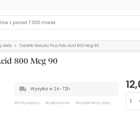
 diety
Tabletki Natures Plus Folic Acid 800 Mcg 90
 Acid 800 Mcg 90
12
Wysyłka w 24-72h
#naturesplus
#odżywianie
#suplementy diety