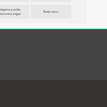
olageno y acido
Body natur
aluronico solgar