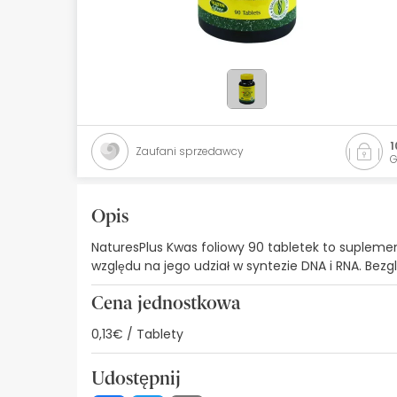
Kosmetyki naturalne
Oferty
Marki
Bestsellery
1
Zaufani sprzedawcy
G
Health Points
Opis
NaturesPlus Kwas foliowy 90 tabletek to suplement
względu na jego udział w syntezie DNA i RNA. Bez
Cena jednostkowa
0,13€ / Tablety
Udostępnij