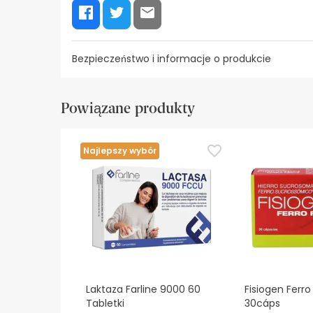
Bezpieczeństwo i informacje o produkcie
Zasoby bezpieczeństwa wizualnego
Dane prod
Powiązane produkty
Zasoby bezpieczeństwa wizualnego
W tej chwili nie mamy obrazów zabezpieczeń dla
Najlepszy wybór
zalecamy zapoznanie się z informacjami dotyczą
bezpieczeństwa, prosimy o kontakt. Ponadto, jeśl
Laktaza Farline 9000 60
Fisiogen Ferro
Tabletki
30cáps