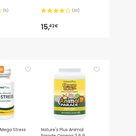
(
5
)
(
30
)
15,
36,
42€
18€
ór
s Mega Stress
Nature's Plus Animal
Parade Omega 3 6 9