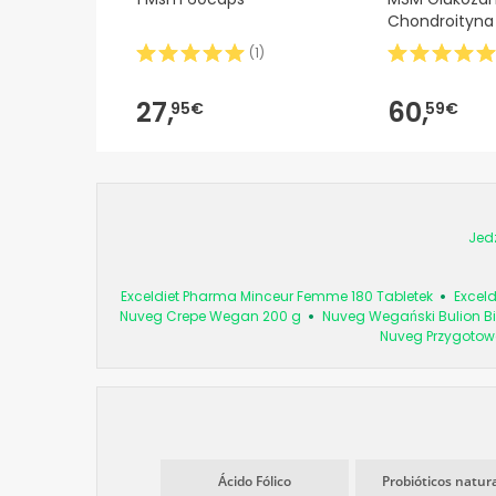
Chondroityn
(
1
)
27,
60,
95€
59€
Jed
Exceldiet Pharma Minceur Femme 180 Tabletek
Excel
Nuveg Crepe Wegan 200 g
Nuveg Wegański Bulion Bi
Nuveg Przygotow
Ácido Fólico
Probióticos natur