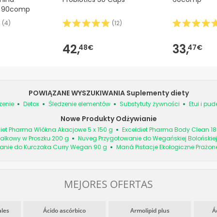
a 90comp
(
4
)
(
12
)
42,
33,
48€
47€
POWIĄZANE WYSZUKIWANIA Suplementy diety
zenie
Detox
Śledzenie elementów
Substytuty żywności
Etui i pud
Nowe Produkty Odżywianie
diet Pharma Włókna Akacjowe 5 x 150 g
Exceldiet Pharma Body Clean 18
ałkowy w Proszku 200 g
Nuveg Przygotowanie do Wegańskiej Bolońskiej
anie do Kurczaka Curry Wegan 90 g
Maná Pistacje Ekologiczne Prażon
MEJORES OFERTAS
ales
Ácido ascórbico
Armolipid plus
Á