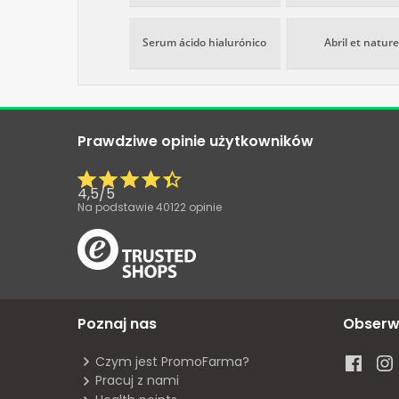
Serum ácido hialurónico
Abril et nature
Prawdziwe opinie użytkowników
4,5
/
5
Na podstawie
40122
opinie
Poznaj nas
Obserw
Czym jest PromoFarma?
Pracuj z nami