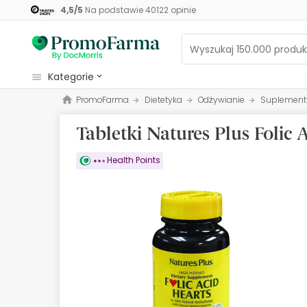
4,5
/
5
Na podstawie
40122
opinie
kategorie
PromoFarma
Dietetyka
Odżywianie
Suplementy
Kosmetyki
Tabletki Natures Plus Folic
Zdrowie
Higiena
Health Points
Dietetyka
Niemowlęta i matki
Optyka
Ortopedia
Zielarz