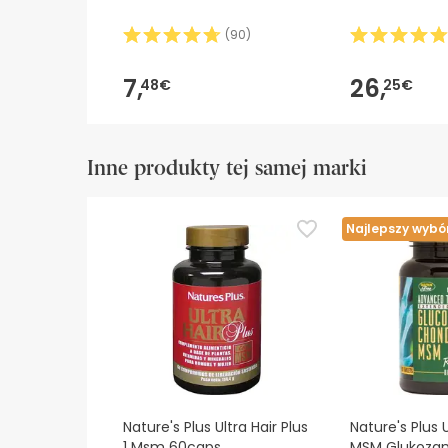
(
90
)
7,
26,
48€
25€
Inne produkty tej samej marki
Najlepszy wybó
Nature's Plus Ultra Hair Plus
Nature's Plus U
1 Msm 60caps
MSM Glukoza