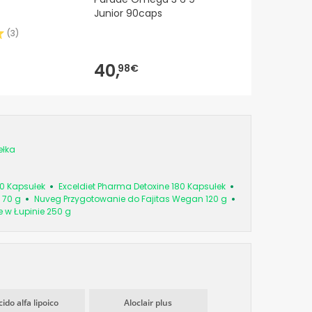
Junior 90caps
(
3
)
40,
98€
ełka
0 Kapsułek
Exceldiet Pharma Detoxine 180 Kapsułek
 70 g
Nuveg Przygotowanie do Fajitas Wegan 120 g
e w Łupinie 250 g
cido alfa lipoico
Aloclair plus