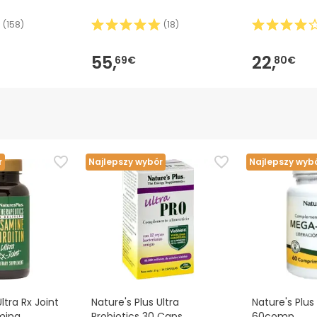
(
158
)
(
18
)
55,
22,
69€
80€
r
Najlepszy wybór
Najlepszy wyb
ltra Rx Joint
Nature's Plus Ultra
Nature's Plu
mina
Probiotics 30 Caps
60comp