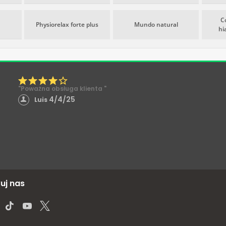
C
Physiorelax forte plus
Mundo natural
hi
"Poważna obsługa klienta "
4/4/25
Luis
uj nas