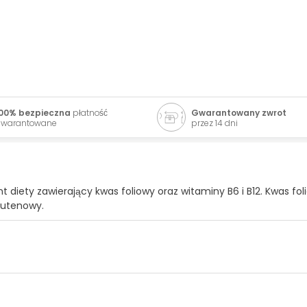
00% bezpieczna
płatność
Gwarantowany zwrot
warantowane
przez 14 dni
 diety zawierający kwas foliowy oraz witaminy B6 i B12. Kwas foli
glutenowy.