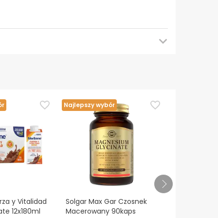
ego sprawdzenia aktualizacji. W międzyczasie
ór
Najlepszy wybór
Najlepszy wy
em. W razie jakichkolwiek pytań dotyczących
 naszymi warunkami
.
za y Vitalidad
Solgar Max Gar Czosnek
Meritene Fue
ate 12x180ml
Macerowany 90kaps
Vainilla 30 