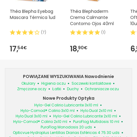
Théa Blepha Eyebag
Théa Blephaderm
Th
Mascara Térmica 1ud
Crema Calmante
Of
Contorno Ojos 40ml
10
(
7
)
(
1
)
17,
18,
6,
54€
90€
POWIĄZANE WYSZUKIWANIA Nawodnienie
Okulary
Higiena oczu
Soczewki kontaktowe
Zmęczone oczy
Łatki
Duchy
Ochraniacze oczu
Nowe Produkty Optyka
Hylo-Gel Colirio Lubricante 3x10 ml
Hylo-Comod® Colirio 3x10 ml
Hylo Dual 2x10 ml
Hylo Dual 3x10 ml
Hylo-Gel Colirio Lubricante 2x10 ml
Hylo-Comod® Colirio 2x10 ml
PuroFlog Multidosis 10 ml
PuroFlog Monodosis 20 uds
Opticvue Hydroplus Lentillas Diarias Esféricas 4 75 30 uds