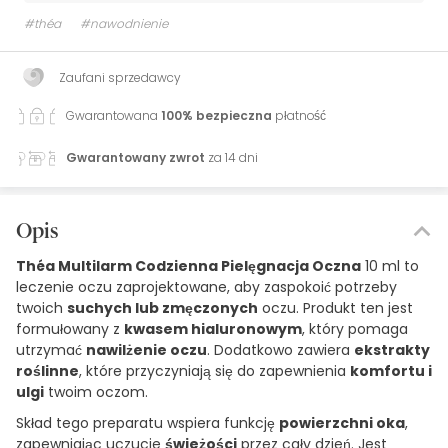
#théa
#nawodnienie
Zaufani sprzedawcy
Gwarantowana
100% bezpieczna
płatność
Gwarantowany zwrot
za 14 dni
Opis
Théa Multilarm Codzienna Pielęgnacja Oczna
10 ml to
leczenie oczu zaprojektowane, aby zaspokoić potrzeby
twoich
suchych lub zmęczonych
oczu. Produkt ten jest
formułowany z
kwasem hialuronowym
, który pomaga
utrzymać
nawilżenie oczu
. Dodatkowo zawiera
ekstrakty
roślinne
, które przyczyniają się do zapewnienia
komfortu i
ulgi
twoim oczom.
Skład tego preparatu wspiera funkcję
powierzchni oka
,
zapewniając uczucie
świeżości
przez cały dzień. Jest