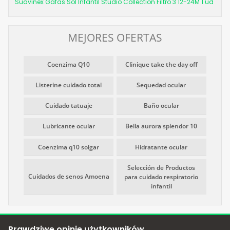
Suavinex Gafas Sol Infantil Studio Collection Filtro 3 12-24M 1 ud
MEJORES OFERTAS
Coenzima Q10
Clinique take the day off
Listerine cuidado total
Sequedad ocular
Cuidado tatuaje
Baño ocular
Lubricante ocular
Bella aurora splendor 10
Coenzima q10 solgar
Hidratante ocular
Selección de Productos
Cuidados de senos Amoena
para cuidado respiratorio
infantil
Prawdziwe opinie użytkowników