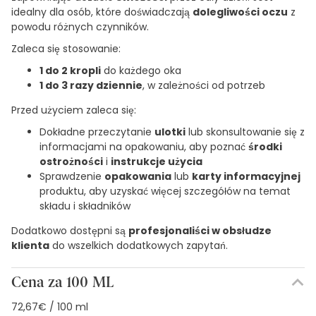
idealny dla osób, które doświadczają
dolegliwości oczu
z
powodu różnych czynników.
Zaleca się stosowanie:
1 do 2 kropli
do każdego oka
1 do 3 razy dziennie
, w zależności od potrzeb
Przed użyciem zaleca się:
Dokładne przeczytanie
ulotki
lub skonsultowanie się z
informacjami na opakowaniu, aby poznać
środki
ostrożności
i
instrukcje użycia
Sprawdzenie
opakowania
lub
karty informacyjnej
produktu, aby uzyskać więcej szczegółów na temat
składu i składników
Dodatkowo dostępni są
profesjonaliści w obsłudze
klienta
do wszelkich dodatkowych zapytań.
Cena za 100 ML
72,67€ / 100 ml