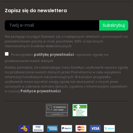
Zapisz się do newslettera
Subskrybuj
Nie przegap niczego! Dowiedz się o najlepszych ofertach i promocjach za
pośrednictwem poczty e-mail, pocztówki, SMS-a lub innych
równoważnych środków elektronicznych
politykę prywatności
Przeczytałem
i wyrażam zgodę na
przetwarzanie moich danych
Należy pamiętać, że subskrybując nasz biuletyn, użytkownik wyraża zgodę
na przetwarzanie swoich danych przez Promofarma w celu wysyłania
informacji handlowych lub promocyjnych. W każdym przypadku
użytkownik może wycofać swoją zgodę lub skorzystać z innych praw
uznanych w zakresie ochrony danych, zgodnie z informacjami zawartymi
Polityce prywatności
w naszej
.