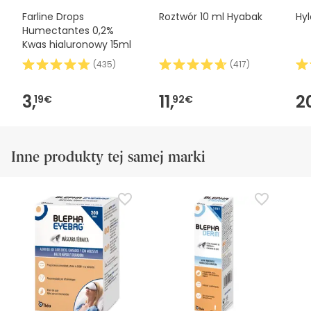
Farline Drops
Roztwór 10 ml Hyabak
Hyl
Humectantes 0,2%
Kwas hialuronowy 15ml
(
435
)
(
417
)
3,
11,
2
19€
92€
Inne produkty tej samej marki