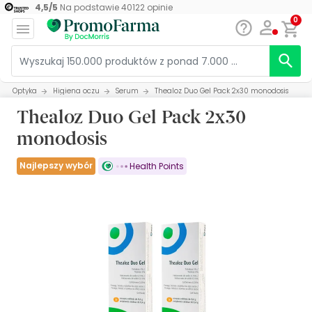
4,5
/
5
Na podstawie
40122
opinie
0
Optyka
Higiena oczu
Serum
Thealoz Duo Gel Pack 2x30 monodosis
Thealoz Duo Gel Pack 2x30
monodosis
Najlepszy wybór
Health Points