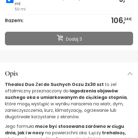
ml
50 ml
106,
24€
Razem:
Dodaj 3
Opis
Thealoz Duo Żel do Suchych Oczu 2x30 szt
to żel
oftalmiczny przeznaczony do
łagodzenia objawów
suchego oka o umiarkowanym do ciężkiego stopnia
,
które mogą wystąpić w wyniku narażenia na wiatr, dym,
zanieczyszczenia, kurz, klimatyzację, ogrzewanie lub
długotrwałe korzystanie z ekranów.
Jego formuła
może być stosowana zarówno w ciągu
dnia, jak i w nocy
na powierzchni oka. Łączy
trehalozę,