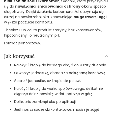
hialuronian sodu i karbomer
, składniki, które przyczyniają
się do
nawilżania, smarowania i ochrony oka
w sposób
długotrwały. Dzięki działaniu karbomeru, żel utrzymuje się
dłużej na powierzchni oka, zapewniając
długotrwałą ulgę
i
większe poczucie komfortu.
Thealoz Duo Żel to produkt sterylny, bez konserwantów,
hipotoniczny i o neutralnym pH.
Format jednorazowy.
Jak korzystać
Nałożyć 1 kroplę do każdego oka, 2 do 4 razy dziennie.
Otworzyć jednostkę, obracając odkręcaną końcówkę.
Ścisnąć jednostkę, aż kropla się pojawi.
Nałożyć 1 kroplę do worka spojówkowego, delikatnie
ciągnąc dolną powiekę w dół i patrząc w górę.
Delikatnie zamknąć oko po aplikacji.
Jeśli nosisz soczewki kontaktowe, musisz je zdjąć