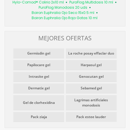
Hylo-Comod® Colirio 2x10 ml
PuroFlog Multidosis 10 ml
PuroFlog Monodosis 20 uds
Boiron Euphralia Ojo Seco 15x0.5 ml
Boiron Euphralia Ojo Rojo Gotas 10 ml
MEJORES OFERTAS
Germisdin gel
La roche posay effaclar duo
Papilocare gel
Harpasul gel
Intrasite gel
Genocutan gel
Dermatix gel
Sebamed gel
Lagrimas artificiales
Gel de clorhexidina
monodosis
Pack ziaja
Pack estee lauder