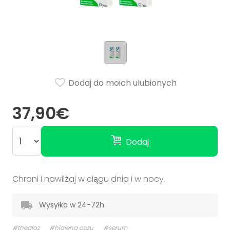
Dodaj do moich ulubionych
37,90€
Dodaj
Chroni i nawilżaj w ciągu dnia i w nocy.
Wysyłka w 24-72h
#thealoz
#higiena oczu
#serum