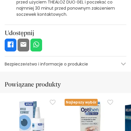
przed użyciem THEALOZ DUO GEL i poczekać co
najmniej 30 minut przed ponownym założeniem
soczewek kontaktowych.
Udostępnij
Bezpieczeństwo i informacje o produkcie
Informacje o etykiecie
Zasoby bezpieczeństwa wizualnego
Da
Powiązane produkty
Informacje o etykiecie
Nie stosuj THEALOZ DUO GEL w przypadku alergii na
Najlepszy wybór
którykolwiek ze składników.
Rzadka możliwość wystąpienia lekkich podrażnień
oczu.