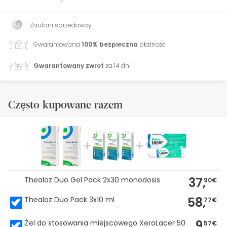
Zaufani sprzedawcy
Gwarantowana
100% bezpieczna
płatność
Gwarantowany zwrot
za 14 dni
Często kupowane razem
37,
Thealoz Duo Gel Pack 2x30 monodosis
90€
58,
Thealoz Duo Pack 3x10 ml
77€
9,
Żel do stosowania miejscowego XeroLacer 50
57€