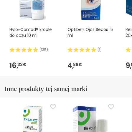
Hylo-Comod® krople
Optiben Ojos Secos 15
Rel
do oczu 10 ml
ml
20
(
135
)
(
1
)
16,
4,
9,
33€
88€
Inne produkty tej samej marki