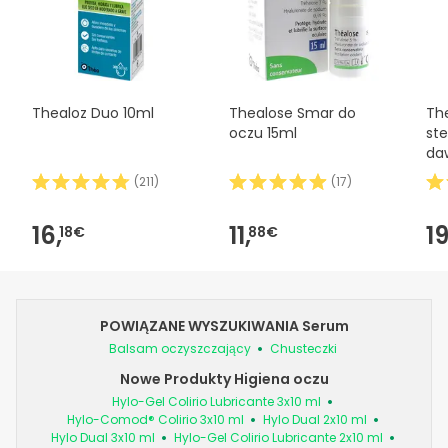
Thealoz Duo 10ml
Thealose Smar do
Th
oczu 15ml
st
da
(
211
)
(
17
)
16,
11,
19
18€
88€
POWIĄZANE WYSZUKIWANIA Serum
Balsam oczyszczający
Chusteczki
Nowe Produkty Higiena oczu
Hylo-Gel Colirio Lubricante 3x10 ml
Hylo-Comod® Colirio 3x10 ml
Hylo Dual 2x10 ml
Hylo Dual 3x10 ml
Hylo-Gel Colirio Lubricante 2x10 ml