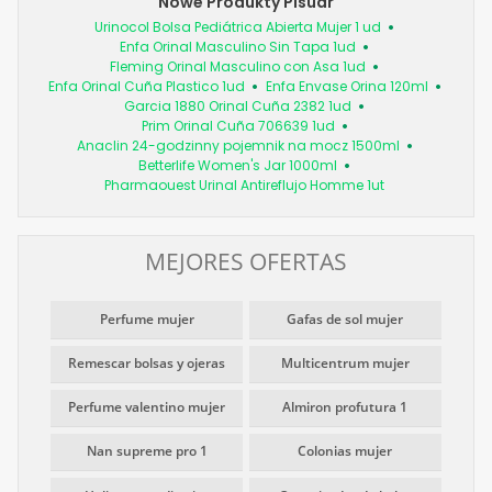
Nowe Produkty Pisuar
Urinocol Bolsa Pediátrica Abierta Mujer 1 ud
Enfa Orinal Masculino Sin Tapa 1ud
Fleming Orinal Masculino con Asa 1ud
Enfa Orinal Cuña Plastico 1ud
Enfa Envase Orina 120ml
Garcia 1880 Orinal Cuña 2382 1ud
Prim Orinal Cuña 706639 1ud
Anaclin 24-godzinny pojemnik na mocz 1500ml
Betterlife Women's Jar 1000ml
Pharmaouest Urinal Antireflujo Homme 1ut
MEJORES OFERTAS
Perfume mujer
Gafas de sol mujer
Remescar bolsas y ojeras
Multicentrum mujer
Perfume valentino mujer
Almiron profutura 1
Nan supreme pro 1
Colonias mujer