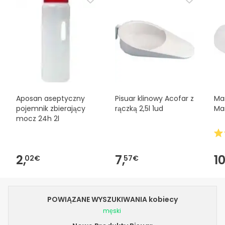
Aposan aseptyczny
Pisuar klinowy Acofar z
Mar
pojemnik zbierający
rączką 2,5l 1ud
Mar
mocz 24h 2l
2,
7,
10
02€
57€
POWIĄZANE WYSZUKIWANIA kobiecy
męski