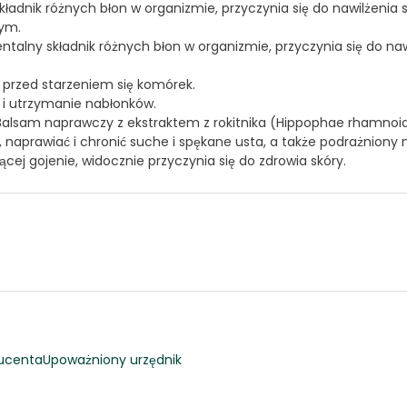
adnik różnych błon w organizmie, przyczynia się do nawilżenia s
nym.
alny składnik różnych błon w organizmie, przyczynia się do nawi
przed starzeniem się komórek.
i utrzymanie nabłonków.
alsam naprawczy z ekstraktem z rokitnika (Hippophae rhamnoide
prawiać i chronić suche i spękane usta, a także podrażniony nos
cej gojenie, widocznie przyczynia się do zdrowia skóry.
ucenta
Upoważniony urzędnik