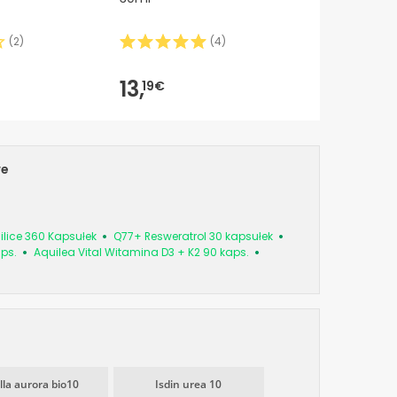
(
2
)
(
4
)
13,
19€
we
ilice 360 Kapsułek
Q77+ Resweratrol 30 kapsułek
ps.
Aquilea Vital Witamina D3 + K2 90 kaps.
lla aurora bio10
Isdin urea 10