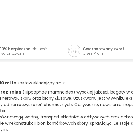
00% bezpieczna
płatność
Gwarantowany zwrot
warantowane
przez 14 dni
10 ml
to zestaw składający się z:
z
rokitnika
(Hippophae rhamnoides) wysokiej jakości, bogaty w o
generować skórę oraz błony śluzowe. Uzyskiwany jest w wyniku ek
olny od zanieczyszczeń chemicznych. Odżywienie, nawilżenie i reg
ka:
wnowagę wodną, transport składników odżywczych oraz ochron
e w rekonstrukcji błon komórkowych skóry, sprawiając, że staje s
nym.