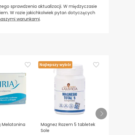
ego sprawdzenia aktualizacji. W międzyczasie
em. W razie jakichkolwiek pytań dotyczących
 naszymi warunkami
.
Najlepszy wybór
Najlepszy wy
g Melatonina
Magnez Razem 5 tabletek
Tenflex 30 
Sole