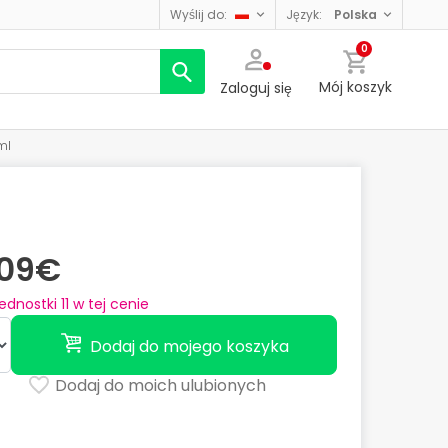
wyślij do:
język:
polska
0
Mój koszyk
Zaloguj się
ml
,09€
jednostki
11
w tej cenie
Dodaj do mojego koszyka
Dodaj do moich ulubionych