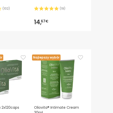
(
102
)
(
19
)
14,
52,
67€
22€
ór
Najlepszy wybór
a 2x120caps
Oliovita® Intimate Cream
30ml