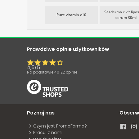
Sesderma c vit lipo
Pure vitamin c10
serum 30ml
Prawdziwe opinie użytkowników
4,5
/
5
Na podstawie
40122
opinie
Poznaj nas
Obserw
Czym jest PromoFarma?
Pracuj z nami