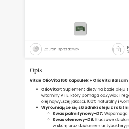
Kosmetyki naturalne
Oferty
Marki
Bestsellery
1
Zaufani sprzedawcy
G
Health Points
Opis
Vitae OlioVita 150 kapsułek + OlioVita Balsam 
OlioVita®
: Suplement diety na bazie oleju 
witaminy A i E, który pomaga odżywiać i re
olej najwyższej jakości, 100% naturalny i w
Wyróżniające się składniki oleju z rokitni
Kwas palmitynowy-Ω7:
Wspomaga ró
Kwas oleinowy-Ω9:
Kluczowe działani
w skórę oraz działaniem antybakteryj