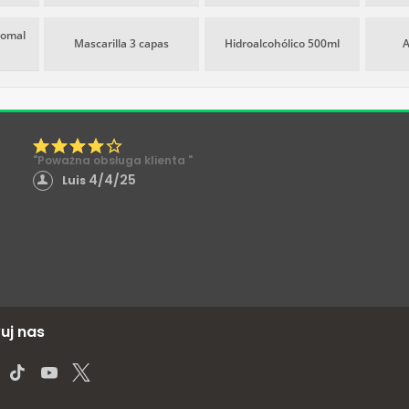
somal
Mascarilla 3 capas
Hidroalcohólico 500ml
A
"Poważna obsługa klienta "
4/4/25
Luis
uj nas