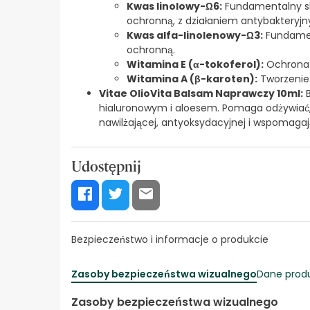
Kwas linolowy-Ω6:
Fundamentalny skł
ochronną, z działaniem antybakteryj
Kwas alfa-linolenowy-Ω3:
Fundament
ochronną.
Witamina E (α-tokoferol):
Ochrona 
Witamina A (β-karoten):
Tworzenie 
Vitae OlioVita Balsam Naprawczy 10ml:
B
hialuronowym i aloesem. Pomaga odżywiać, na
nawilżającej, antyoksydacyjnej i wspomagają
Udostępnij
Bezpieczeństwo i informacje o produkcie
Zasoby bezpieczeństwa wizualnego
Dane prod
Zasoby bezpieczeństwa wizualnego