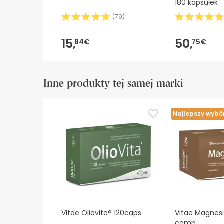
180 kapsułek
(
79
)
15,
50,
84€
75€
Inne produkty tej samej marki
Najlepszy wybó
Vitae Oliovita® 120caps
Vitae Magnes
comp