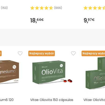
(
153
)
(
666
)
18,
9,
44€
97€
r
Najlepszy wybór
Najlepszy wyb
ium6 120
Vitae Oliovita 150 cápsulas
Vitae OlioVit