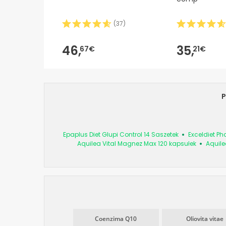
(
37
)
46,
35,
67€
21€
P
Epaplus Diet Glupi Control 14 Saszetek
Exceldiet P
Aquilea Vital Magnez Max 120 kapsułek
Aquile
Coenzima Q10
Oliovita vitae