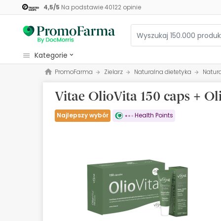
4,5
/
5
Na podstawie
40122
opinie
kategorie
PromoFarma
Zielarz
Naturalna dietetyka
Natur
Kosmetyki
Vitae OlioVita 150 caps + O
Zdrowie
Higiena
Najlepszy wybór
Health Points
Dietetyka
Niemowlęta i matki
Optyka
Ortopedia
Zielarz