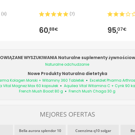
(
11
)
(
7
)
60,
95,
88€
07€
OWIĄZANE WYSZUKIWANIA Naturalne suplementy żywnościo
Naturalne odchudzanie
Nowe Produkty Naturalna dietetyka
harma Kolagen Morski + Witaminy 360 Tabletek
Exceldiet Pharma Arthros
a Vital Magnez Max 60 kapsułek
Aquilea Vital Witamina C + Cynk 90 ka
French Mush Boost 80 g
French Mush Chaga 30 g
MEJORES OFERTAS
Bella aurora splendor 10
Coenzima q10 solgar
Be