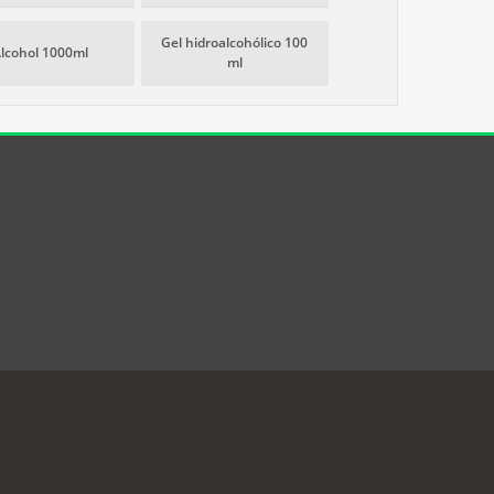
Gel hidroalcohólico 100
lcohol 1000ml
ml