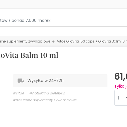
alne suplementy żywnościowe
Vitae OlioVita 150 caps + OlioVita Balm 10 
lioVita Balm 10 ml
61
Wysyłka w 24-72h
Tylko 
#vitae
#naturalna dietetyka
#naturalne suplementy żywnościowe