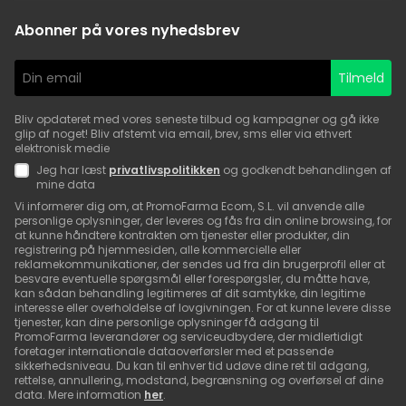
Abonner på vores nyhedsbrev
Tilmeld
Bliv opdateret med vores seneste tilbud og kampagner og gå ikke
glip af noget! Bliv afstemt via email, brev, sms eller via ethvert
elektronisk medie
Jeg har læst
privatlivspolitikken
og godkendt behandlingen af
mine data
Vi informerer dig om, at PromoFarma Ecom, S.L. vil anvende alle
personlige oplysninger, der leveres og fås fra din online browsing, for
at kunne håndtere kontrakten om tjenester eller produkter, din
registrering på hjemmesiden, alle kommercielle eller
reklamekommunikationer, der sendes ud fra din brugerprofil eller at
besvare eventuelle spørgsmål eller forespørgsler, du måtte have,
kan sådan behandling legitimeres af dit samtykke, din legitime
interesse eller overholdelse af lovgivningen. For at kunne levere disse
tjenester, kan dine personlige oplysninger få adgang til
PromoFarma leverandører og serviceudbydere, der midlertidigt
foretager internationale dataoverførsler med et passende
sikkerhedsniveau. Du kan til enhver tid udøve dine ret til adgang,
rettelse, annullering, modstand, begrænsning og overførsel af dine
data. Mere information
her
.