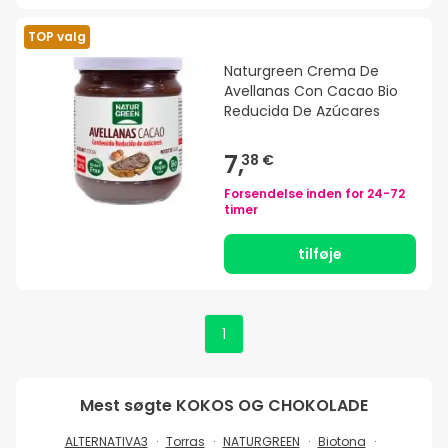
TOP valg
Naturgreen Crema De
Avellanas Con Cacao Bio
Reducida De Azúcares
7,
38 €
Forsendelse inden for
24-72
timer
tilføje
1
Mest søgte
KOKOS OG CHOKOLADE
ALTERNATIVA3
Torras
NATURGREEN
Biotona