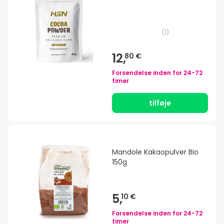
(
1
)
12,
80 €
Forsendelse inden for
24-72
timer
tilføje
Mandole Kakaopulver Bio
150g
5,
10 €
Forsendelse inden for
24-72
timer