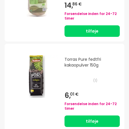
14,
86 €
Forsendelse inden for
24-72
timer
tilføje
Torras Pure fedtfri
kakaopulver 150g
(
1
)
6,
01 €
Forsendelse inden for
24-72
timer
tilføje