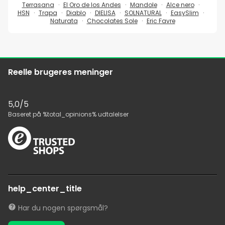
Terrasana
El Oro de los Andes
Mandole
Alce nero
HSN
Trapa
Diablo
DIELISA
SOLNATURAL
EasySlim
Naturata
Chocolates Sole
Eric Favre
Reelle brugeres meninger
5,0
/5
Baseret på
%total_opinions%
udtalelser
help_center_title
Har du nogen spørgsmål?