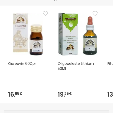
Osseovin 60Cpr
Oligoceleste Lithium
Fit
50Ml
16,
19,
13
65€
25€