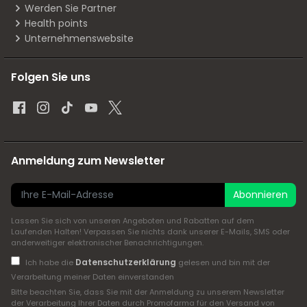
Werden Sie Partner
Health points
Unternehmenswebsite
Folgen Sie uns
Anmeldung zum Newsletter
Abonnieren
Lassen Sie sich von unseren Angeboten und Rabatten auf dem
Laufenden Halten! Verpassen Sie nichts dank unserer E-Mails, SMS oder
anderweitiger elektronischer Benachrichtigungen.
Datenschutzerklärung
Ich habe die
gelesen und bin mit der
Verarbeitung meiner Daten einverstanden
Bitte beachten Sie, dass Sie mit der Anmeldung zu unserem Newsletter
der Verarbeitung Ihrer Daten durch Promofarma für den Versand von