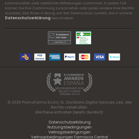
kommerziellen oder werblichen Mitteilungen zustimmen. In jedem Fall
können Sie Ihre Zustimmung zurückziehen oder jedes andere Ihrer Rechte
ausüben, das Ihnen in Bezug auf den Datenschutz zusteht, wie in unserer
Datenschutzerklärung
beschrieben.
© 2026 PromoFarma Ecom, SL. DocMorris Digital Services, Lda. Alle
Rechte vorbehalten.
Alle Preise enthalten bereits die MwSt.
Datenschutzerklärung
Nutzungsbedingungen
Vertragsbedingungen
Vertragsbedingungen Farmacia Central