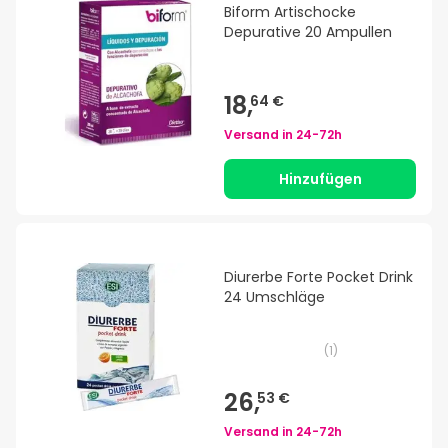
Biform Artischocke
Depurative 20 Ampullen
18,
64 €
Versand in
24-72h
Hinzufügen
Diurerbe Forte Pocket Drink
24 Umschläge
(
1
)
26,
53 €
Versand in
24-72h