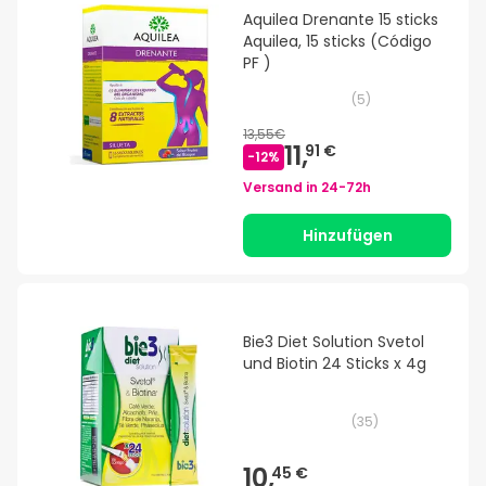
Aquilea Drenante 15 sticks
Aquilea, 15 sticks (Código
PF )
(
5
)
13,55€
11,
91 €
-
12
%
Versand in
24-72h
Hinzufügen
Bie3 Diet Solution Svetol
und Biotin 24 Sticks x 4g
(
35
)
10,
45 €