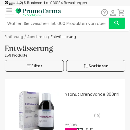
4,2
/5
Basierend auf
39184
Bewertungen
Ernährung
/
Abnehmen
/
Entwässerung
Entwässerung
259 Produkte
Filter
Sortieren
Ysonut Drenovance 300ml
(
19
)
22,30€
10 €