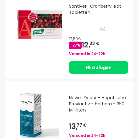
Santiveri-Cranberry-Rot-
Tabletten
(
4
)
17,50€
12,
83 €
-
27
%
Versand in
24-72h
Hinzufügen
Newm Depur - Hepatische
Previactiv - Herbora - 250
Milliliters
13,
77 €
Versand in
24-72h