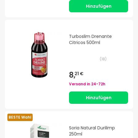
Hinzufügen
Turboslim Drenante
Citricos 500ml
(
18
)
8,
21 €
Versand in
24-72h
Hinzufügen
BESTE Wahl
Soria Natural Durilimp
250ml