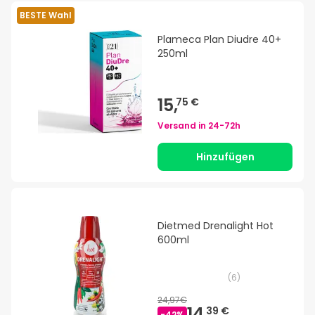
BESTE Wahl
Plameca Plan Diudre 40+
250ml
15,
75 €
Versand in
24-72h
Hinzufügen
Dietmed Drenalight Hot
600ml
(
6
)
24,97€
14,
39 €
-
42
%