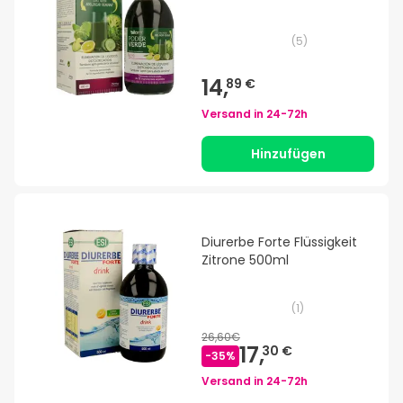
(
5
)
14,
89 €
Versand in
24-72h
Hinzufügen
Diurerbe Forte Flüssigkeit
Zitrone 500ml
(
1
)
26,60€
17,
30 €
-
35
%
Versand in
24-72h