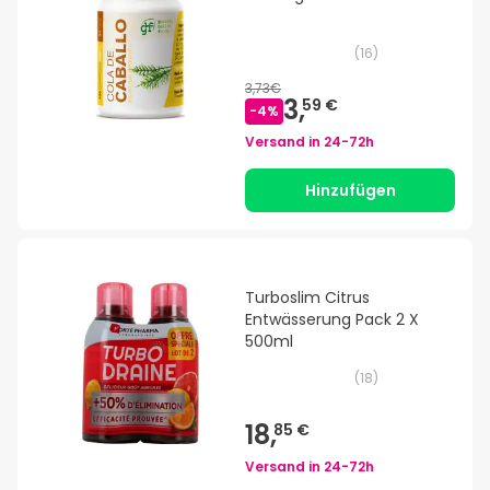
(
16
)
3,73€
3,
59 €
-
4
%
Versand in
24-72h
Hinzufügen
Turboslim Citrus
Entwässerung Pack 2 X
500ml
(
18
)
18,
85 €
Versand in
24-72h