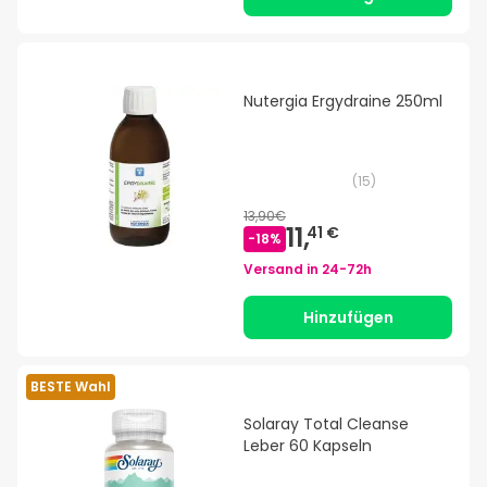
Nutergia Ergydraine 250ml
(
15
)
13,90€
11,
41 €
-
18
%
Versand in
24-72h
Hinzufügen
BESTE Wahl
Solaray Total Cleanse
Leber 60 Kapseln