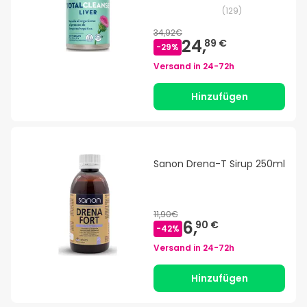
(
129
)
34,92€
24,
89 €
-
29
%
Versand in
24-72h
Hinzufügen
Sanon Drena-T Sirup 250ml
11,90€
6,
90 €
-
42
%
Versand in
24-72h
Hinzufügen