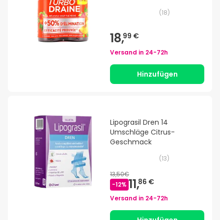
(
18
)
18,
99 €
Versand in
24-72h
Hinzufügen
Lipograsil Dren 14
Umschläge Citrus-
Geschmack
(
13
)
13,50€
11,
86 €
-
12
%
Versand in
24-72h