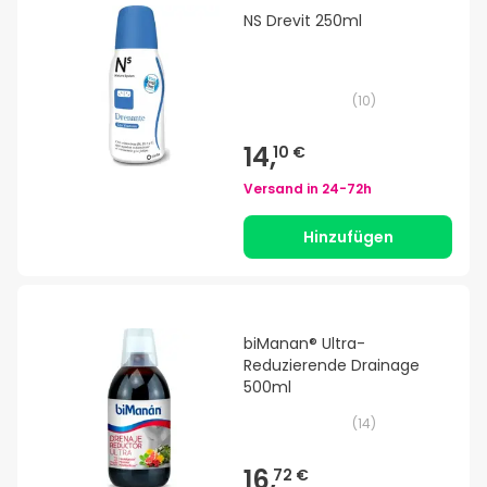
NS Drevit 250ml
(
10
)
14,
10 €
Versand in
24-72h
Hinzufügen
biManan® Ultra-
Reduzierende Drainage
500ml
(
14
)
16,
72 €