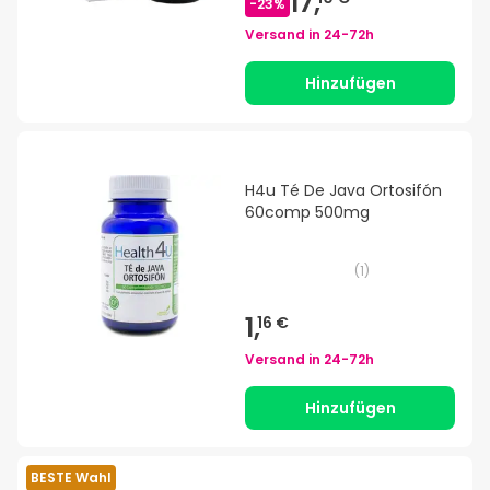
17,
-
23
%
Versand in
24-72h
Hinzufügen
H4u Té De Java Ortosifón
60comp 500mg
(
1
)
1,
16 €
Versand in
24-72h
Hinzufügen
BESTE Wahl