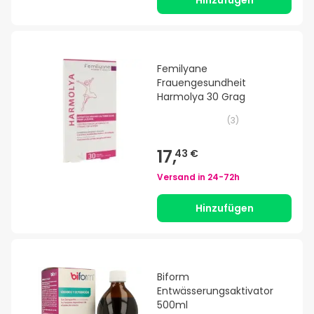
Hinzufügen
Femilyane
Frauengesundheit
Harmolya 30 Grag
(
3
)
17,
43 €
Versand in
24-72h
Hinzufügen
Biform
Entwässerungsaktivator
500ml