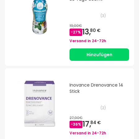
(
3
)
19,00€
13,
80 €
-
27
%
Versand in
24-72h
Hinzufügen
Inovance Drenovance 14
Stick
(
2
)
27,90€
17,
84 €
-
36
%
Versand in
24-72h