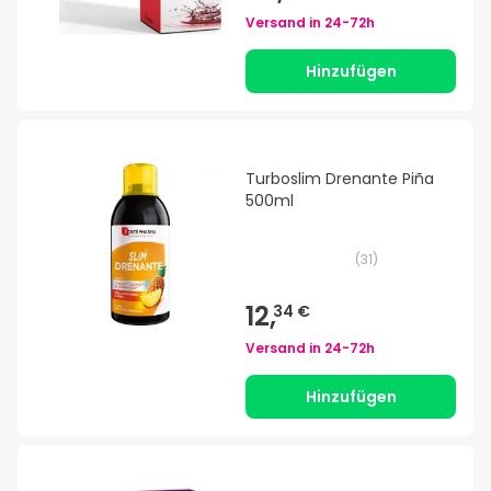
Versand in
24-72h
Hinzufügen
Turboslim Drenante Piña
500ml
(
31
)
12,
34 €
Versand in
24-72h
Hinzufügen