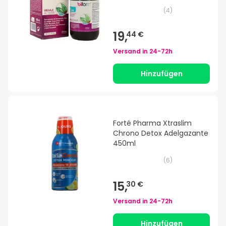
(
4
)
19,
44 €
Versand in
24-72h
Hinzufügen
Forté Pharma Xtraslim
Chrono Detox Adelgazante
450ml
(
6
)
15,
30 €
Versand in
24-72h
Hinzufügen