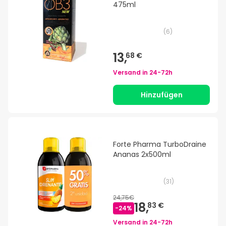
475ml
(
6
)
13,
68 €
Versand in
24-72h
Hinzufügen
Forte Pharma TurboDraine
Ananas 2x500ml
(
31
)
24,75€
18,
83 €
-
24
%
Versand in
24-72h