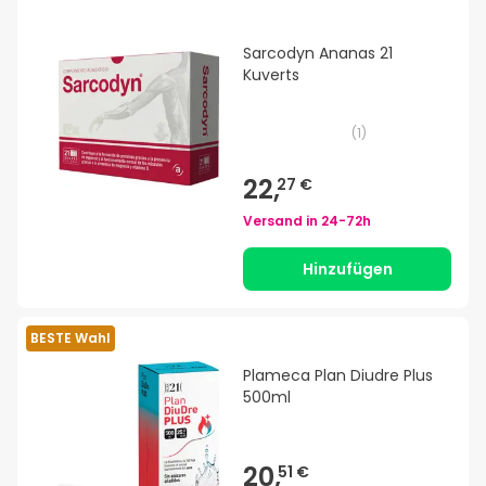
Sarcodyn Ananas 21
Kuverts
(
1
)
22,
27 €
Versand in
24-72h
Hinzufügen
BESTE Wahl
Plameca Plan Diudre Plus
500ml
20,
51 €