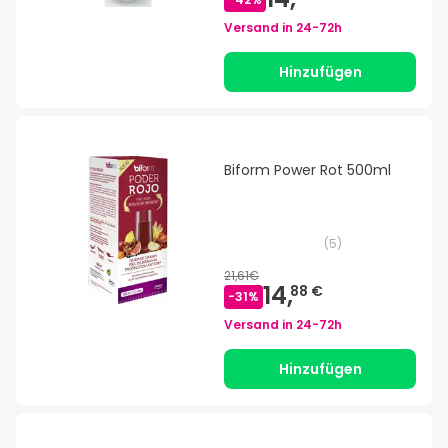
Versand in
24-72h
Hinzufügen
Biform Power Rot 500ml
(
5
)
21,61€
14,
88 €
-
31
%
Versand in
24-72h
Hinzufügen