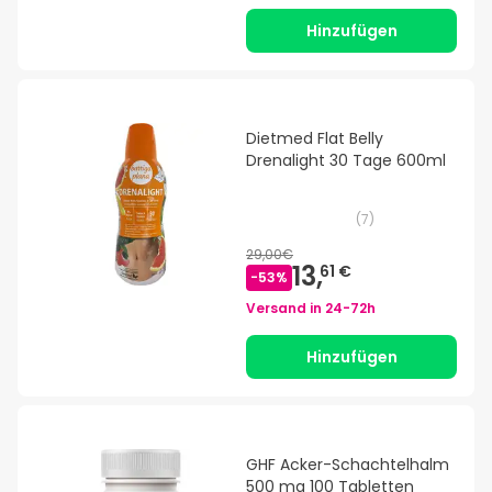
Hinzufügen
Dietmed Flat Belly
Drenalight 30 Tage 600ml
(
7
)
29,00€
13,
61 €
-
53
%
Versand in
24-72h
Hinzufügen
GHF Acker-Schachtelhalm
500 mg 100 Tabletten