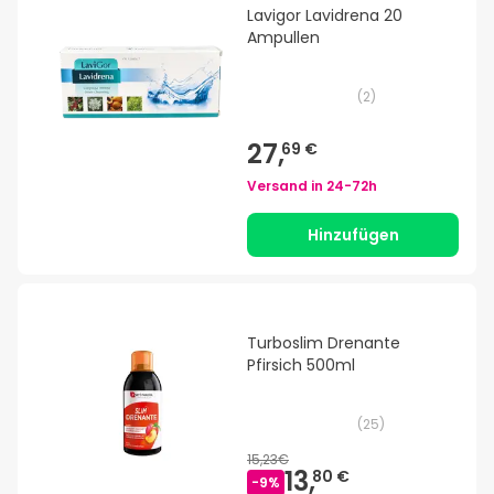
Lavigor Lavidrena 20
Ampullen
(
2
)
27,
69 €
Versand in
24-72h
Hinzufügen
Turboslim Drenante
Pfirsich 500ml
(
25
)
15,23€
13,
80 €
-
9
%