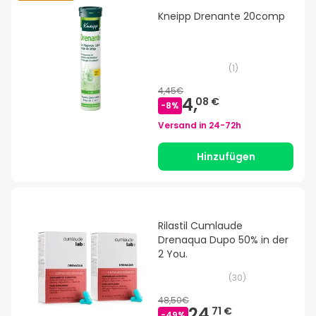
Kneipp Drenante 20comp
(
1
)
4,45€
4,
08 €
-
8
%
Versand in
24-72h
Hinzufügen
Rilastil Cumlaude
Drenaqua Dupo 50% in der
2 You.
(
30
)
48,50€
24,
71 €
-
49
%