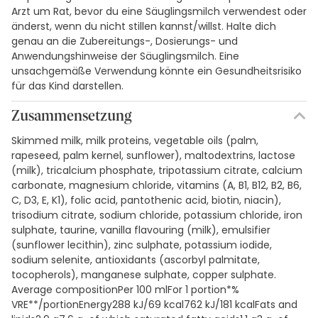
Arzt um Rat, bevor du eine Säuglingsmilch verwendest oder
änderst, wenn du nicht stillen kannst/willst. Halte dich
genau an die Zubereitungs-, Dosierungs- und
Anwendungshinweise der Säuglingsmilch. Eine
unsachgemäße Verwendung könnte ein Gesundheitsrisiko
für das Kind darstellen.
Zusammensetzung
Skimmed milk, milk proteins, vegetable oils (palm,
rapeseed, palm kernel, sunflower), maltodextrins, lactose
(milk), tricalcium phosphate, tripotassium citrate, calcium
carbonate, magnesium chloride, vitamins (A, B1, B12, B2, B6,
C, D3, E, K1), folic acid, pantothenic acid, biotin, niacin),
trisodium citrate, sodium chloride, potassium chloride, iron
sulphate, taurine, vanilla flavouring (milk), emulsifier
(sunflower lecithin), zinc sulphate, potassium iodide,
sodium selenite, antioxidants (ascorbyl palmitate,
tocopherols), manganese sulphate, copper sulphate.
Average compositionPer 100 mlFor 1 portion*%
VRE**/portionEnergy288 kJ/69 kcal762 kJ/181 kcalFats and