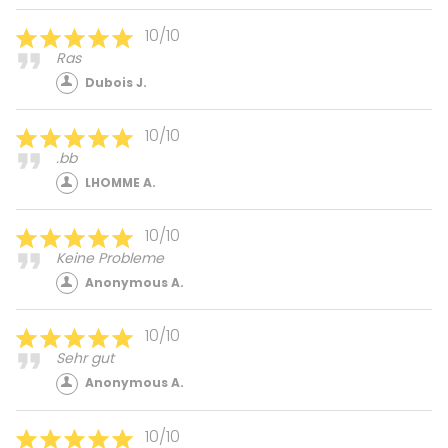
10/10
Ras
Dubois J.
10/10
.bb
LHOMME A.
10/10
Keine Probleme
Anonymous A.
10/10
Sehr gut
Anonymous A.
10/10