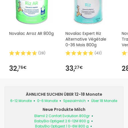
Novalac Arroz AR 800g
Novalac Expert Riz
No
Alternative Végétale
Tra
0-36 Mois 800g
Ve
(
28
)
(
43
)
32,
33,
2
76€
27€
ÄHNLICHE SUCHEN ÜBER 12-18 Monate
6-12 Monate
0-6 Monate
Spezialmilch
Über 18 Monate
Neue Produkte Milch
Blemil 2 Confort Evolution 800gr
BabyBio Optigest 2 6-12M 800 g
BabyBio Optigest 1 0-6M 800 g