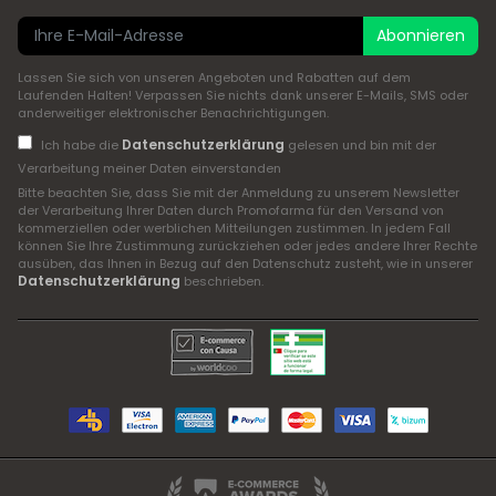
Abonnieren
Lassen Sie sich von unseren Angeboten und Rabatten auf dem
Laufenden Halten! Verpassen Sie nichts dank unserer E-Mails, SMS oder
anderweitiger elektronischer Benachrichtigungen.
Datenschutzerklärung
Ich habe die
gelesen und bin mit der
Verarbeitung meiner Daten einverstanden
Bitte beachten Sie, dass Sie mit der Anmeldung zu unserem Newsletter
der Verarbeitung Ihrer Daten durch Promofarma für den Versand von
kommerziellen oder werblichen Mitteilungen zustimmen. In jedem Fall
können Sie Ihre Zustimmung zurückziehen oder jedes andere Ihrer Rechte
ausüben, das Ihnen in Bezug auf den Datenschutz zusteht, wie in unserer
Datenschutzerklärung
beschrieben.