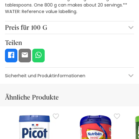
tablespoons. One 800 g can makes about 20 servings.**
WATER: Reference value labelling.
Preis für 100 G
1,41€ / 100 g
Teilen
Sicherheit und Produktinformationen
Visuelle Sicherheitsressourcen
Angaben zum Herstellerang
Ähnliche Produkte
Visuelle Sicherheitsressourcen
Zurzeit haben wir noch keine Sicherheitsbilder für dieses
Produkt, aber wir arbeiten daran. Schauen Sie später noch
einmal nach Updates. In der Zwischenzeit empfehlen wir
Ihnen, die Sicherheitsinformationen zu lesen, die dem
Produkt beiliegen, bevor Sie es verwenden. Wenn Sie