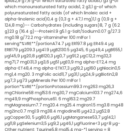
lipids2,9 g7,6 g-of which saturated fatty acids1,1 g3 g-of
which monounsaturated fatty acids1, 2 g3,1 g-of which
polyunsaturated fatty acids (of which linoleic acid +
alpha-linolenic acid)0,4 g (0,3 g + 47,1 mg)1,1 g (0,9 g +
124,8 mg)-- Carbohydrates (including sugars)8, 7 g (6.2
g)23 g (16.4 g)--Protein1.9 g5.1 g-Salt/Sodium0.07 g/27.3
mg0.18 g/72.2 mg-VitaminsPer 100 mlFor 1
serving*%VRE**/portionA74.7 µg ER197.8 µg ER49.4 µg
ERB179 µg209.3 µg41.9 µgB2130.5 µg345, 6 µg49,4 µgB655,1
µg145,9 µg20,8 µgB120,3 µg0,7 µg91,2 µgC12,2 mg32,3
mg71,7 mgD31,3 µg3,6 µg51 µgE0,9 mg alpha-ET2,4 mg
alpha-ET48,4 mg alpha-ETK17,3 µg19,2 µg160 µgNiacin0,5
mg1,4 mg20. 3 mgFolic acid11,7 µg31,1 µg24,9 µgBiotin2,8
µg7,3 µg73 µgMinerals Per 100 mlFor 1
portion*%VRE**/portionPotassium99.3 mg263 mg26,3
mgChlorine58 mg153.6 mg30,7 mgCalcium103.7 mg274,6
mg49,9 mgPhosphorus61. 6 mg163.2 mg29.7
mgMagnesium7.7 mg20.4 mg25.4 mgIron1.5 mg3.8 mg48
mgZinc0.7 mg1.9 mg38.4 mgIodine16 µg42.2 µg52.8
µgCopper30, 5 µg80,6 µg16,1 µgManganese53,7 µg142,1
µg11,8 µgSelenium3,5 µg9,2 µg46,1 µgFluorine<3 µg<8 µg-
Other nutrient: Taurine5.8 mg15.4 mg-*1 serving = 8