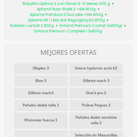
BabyBio Optima 2 con Fibras 6-12 Meses 400 g
Aptamil Nutri-Biotik 2 +6M 800g
Aptamil ProFutura 2 Duo Leite +6M 800g
Aptamil AR 1 Leite Anti Regurgitação 800g
Nutriben confort 2 800g
Enfamil Premium Confort 3x800gr
Enfamil Premium Complete 1 3x800g
MEJORES OFERTAS
Olaplex 3
Avene hyaluron activ b3
Bion 3
Gillette mach 3
Gillette mach3
Oral b pro 3
Pañales dodot talla 3
Puleva Peques 3
Pañales dodot sensitive
Rhinomer fuerza 3
talla 3
Selección en Mascarillas