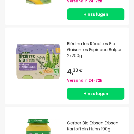
Versand in
24-72h
Hinzufügen
Blédina les Récoltes Bio
Guisantes Espinaca Bulgur
2x200g
4,
33 €
Versand in
24-72h
Hinzufügen
Gerber Bio Erbsen Erbsen
Kartoffeln Huhn 190g