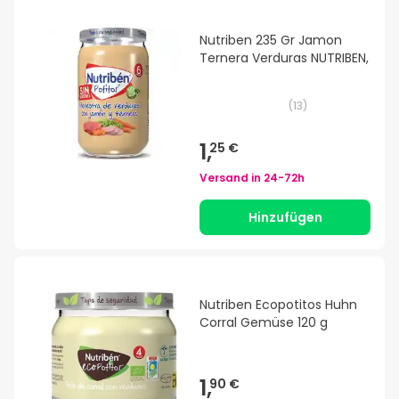
Nutriben 235 Gr Jamon
Ternera Verduras NUTRIBEN,
(
13
)
1,
25 €
Versand in
24-72h
Hinzufügen
Nutriben Ecopotitos Huhn
Corral Gemüse 120 g
1,
90 €