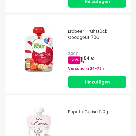
Hinzufügen
Erdbeer-Frühstück
Goodgout 70G
2,00€
1,
54 €
-
23
%
Versand in
24-72h
Hinzufügen
Popote Cerise 120g