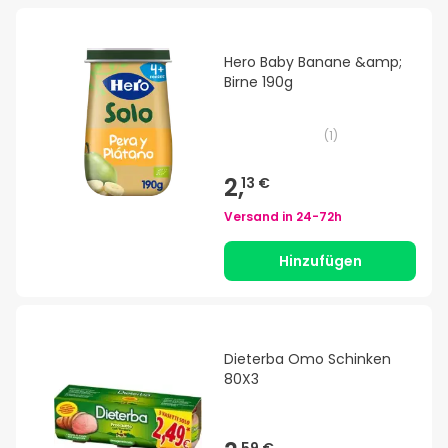
Hero Baby Banane &amp;
Birne 190g
(
1
)
2,
13 €
Versand in
24-72h
Hinzufügen
Dieterba Omo Schinken
80X3