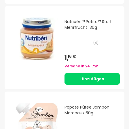
Nutribén™ Potito™ Start
Mehrfrucht 130g
(
4
)
1,
16 €
Versand in
24-72h
Hinzufügen
Popote Püree Jambon
Morceaux 60g