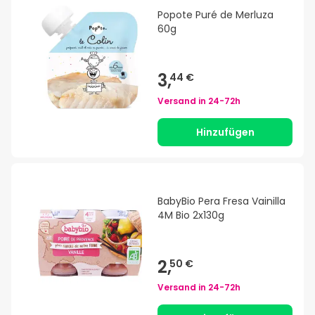
Popote Puré de Merluza
60g
3,
44 €
Versand in
24-72h
Hinzufügen
BabyBio Pera Fresa Vainilla
4M Bio 2x130g
2,
50 €
Versand in
24-72h