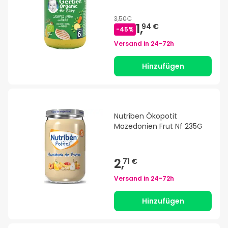
3,50€
1,
94 €
-
45
%
Versand in
24-72h
Hinzufügen
Nutriben Ökopotit
Mazedonien Frut Nf 235G
2,
71 €
Versand in
24-72h
Hinzufügen