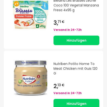
Bledina Les Brasses Leche
Coco 100 Vegetal Manzana
Fresa 4x95 g
3,
71 €
Versand in
24-72h
Hinzufügen
Nutriben Potito Home To
Meat Chicken mit Guis 120
G
2,
13 €
Versand in
24-72h
Hinzufügen