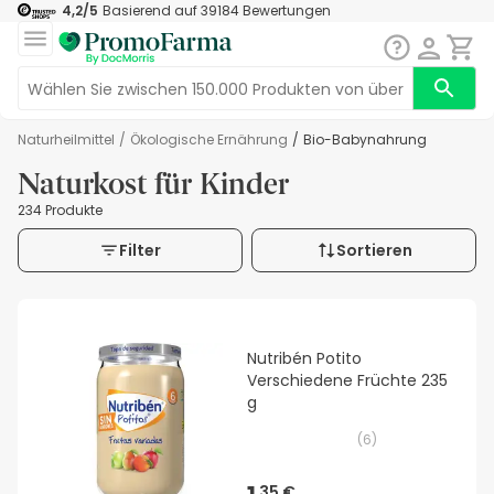
4,2
/5
Basierend auf
39184
Bewertungen
Naturheilmittel
/
Ökologische Ernährung
/
Bio-Babynahrung
Naturkost für Kinder
234 Produkte
Filter
Sortieren
Nutribén Potito
Verschiedene Früchte 235
g
(
6
)
35 €