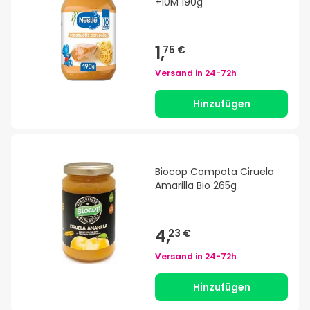
+10M 190g
1,
75 €
Versand in
24-72h
Hinzufügen
Biocop Compota Ciruela
Amarilla Bio 265g
4,
23 €
Versand in
24-72h
Hinzufügen