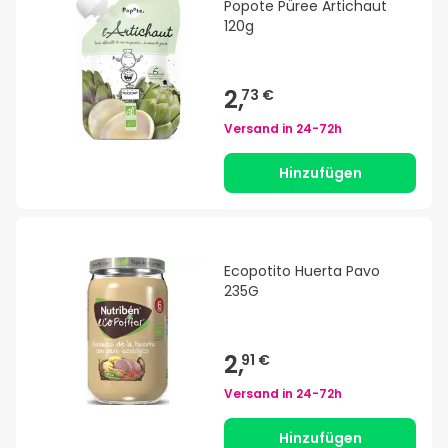
Popote Püree Artichaut
120g
2,
73 €
Versand in
24-72h
Hinzufügen
Ecopotito Huerta Pavo
235G
2,
91 €
Versand in
24-72h
Hinzufügen