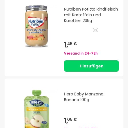
Nutriben Potitto Rindfleisch
mit Kartoffeln und
Karotten 235g
(
13
)
1,
45 €
Versand in
24-72h
Hinzufügen
Hero Baby Manzana
Banana 100g
1,
05 €