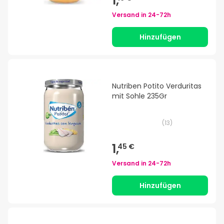
1,
Versand in
24-72h
Hinzufügen
Nutriben Potito Verduritas
mit Sohle 235Gr
(
13
)
1,
45 €
Versand in
24-72h
Hinzufügen