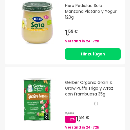
Hero Pedialac Solo
Manzana Platano y Yogur
120g
1,
59 €
Versand in
24-72h
Hinzufügen
Gerber Organic Grain &
Grow Puffs Trigo y Arroz
con Frambuesa 35g
(
1
)
2,10€
1,
84 €
-
12
%
Versand in
24-72h