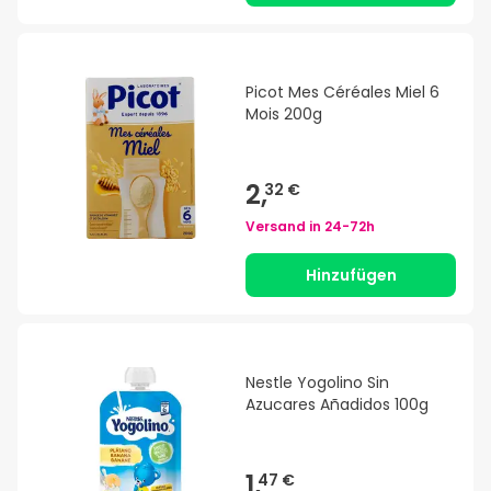
Picot Mes Céréales Miel 6
Mois 200g
2,
32 €
Versand in
24-72h
Hinzufügen
Nestle Yogolino Sin
Azucares Añadidos 100g
1,
47 €