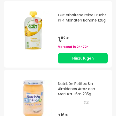
Gut erhaltene reine Frucht
in 4 Monaten Banane 120g
1,
82 €
Versand in
24-72h
Hinzufügen
Nutribén Potitos Sin
Almidones Arroz con
Merluza +6m 235g
(
13
)
16 €