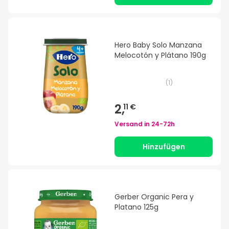
Hero Baby Solo Manzana
Melocotón y Plátano 190g
(
1
)
2,
11 €
Versand in
24-72h
Hinzufügen
Gerber Organic Pera y
Platano 125g