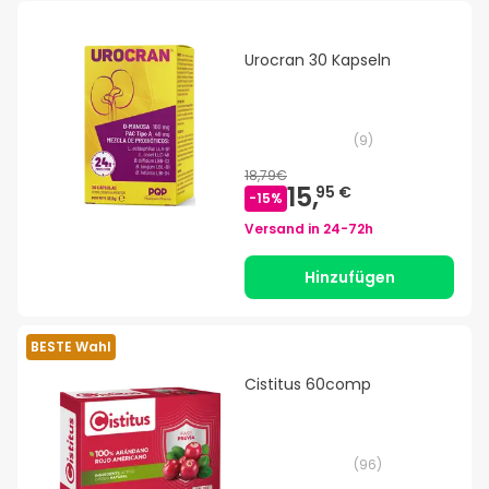
Urocran 30 Kapseln
(
9
)
18,79€
15,
95 €
-
15
%
Versand in
24-72h
Hinzufügen
BESTE Wahl
Cistitus 60comp
(
96
)