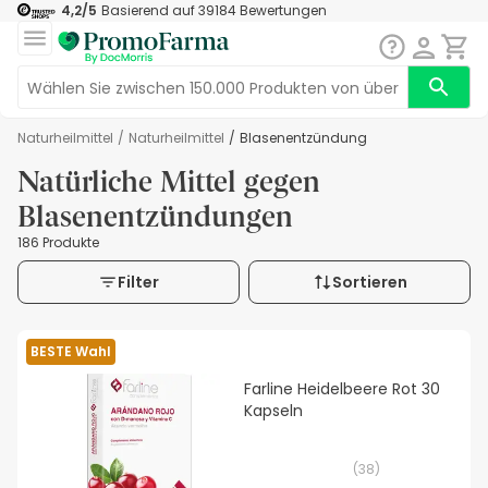
4,2
/5
Basierend auf
39184
Bewertungen
Naturheilmittel
/
Naturheilmittel
/
Blasenentzündung
Natürliche Mittel gegen
Blasenentzündungen
186 Produkte
Filter
Sortieren
BESTE Wahl
Farline Heidelbeere Rot 30
Kapseln
(
38
)