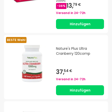
21,55€
13,
79 €
-
36
%
Versand in
24-72h
Hinzufügen
BESTE Wahl
Nature's Plus Ultra
Cranberry 120comp
37,
54 €
Versand in
24-72h
Hinzufügen