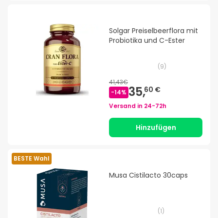
Solgar Preiselbeerflora mit
Probiotika und C-Ester
(
9
)
41,43€
35,
60 €
-
14
%
Versand in
24-72h
Hinzufügen
BESTE Wahl
Musa Cistilacto 30caps
(
1
)