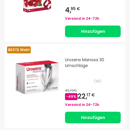
4,
95 €
Versand in
24-72h
Hinzufügen
BESTE Wahl
Urosens Manosa 30
Umschläge
(
26
)
43,73€
22,
17 €
-
49
%
Versand in
24-72h
Hinzufügen