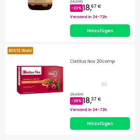
24,29€
18,
67 €
-
23
%
Versand in
24-72h
Hinzufügen
BESTE Wahl
Cistitus Nox 20comp
(
6
)
25,65€
18,
37 €
-
28
%
Versand in
24-72h
Hinzufügen