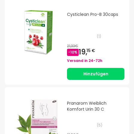
Cysticlean Pro-B 30caps
(
1
)
21,33€
19,
15 €
-
10
%
Versand in
24-72h
Hinzufügen
Pranarom Weiblich
Komfort Urin 30 C
(
5
)