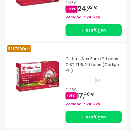
31,35€
24,
02 €
-
23
%
Versand in
24-72h
Hinzufügen
BESTE Wahl
Cistitus Nox Forte 20 cdos
CISTITUS, 20 cdos (Código
PF )
(
6
)
21,95€
17,
40 €
-
21
%
Versand in
24-72h
Hinzufügen