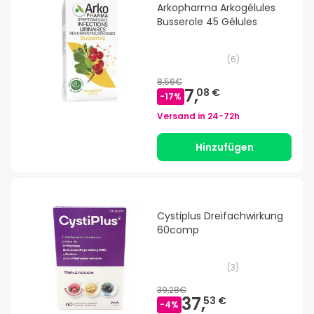
Arkopharma Arkogélules
Busserole 45 Gélules
(
6
)
8,56€
7,
08 €
-
17
%
Versand in
24-72h
Hinzufügen
Cystiplus Dreifachwirkung
60comp
(
3
)
39,28€
37,
53 €
-
4
%