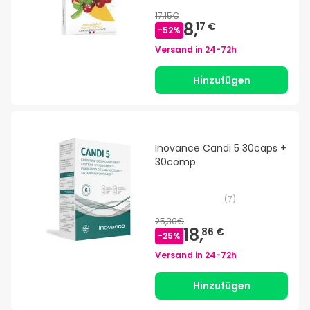
17,15€
8,
17 €
-
52
%
Versand in
24-72h
Hinzufügen
Inovance Candi 5 30caps +
30comp
(
7
)
25,30€
18,
86 €
-
25
%
Versand in
24-72h
Hinzufügen