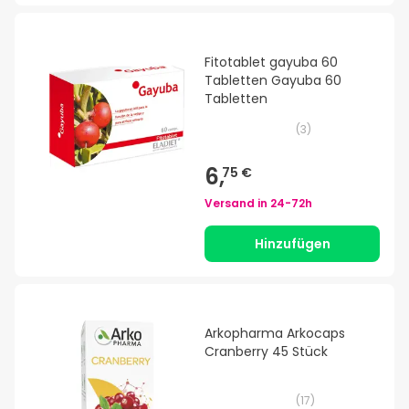
Fitotablet gayuba 60
Tabletten Gayuba 60
Tabletten
(
3
)
6,
75 €
Versand in
24-72h
Hinzufügen
Arkopharma Arkocaps
Cranberry 45 Stück
(
17
)