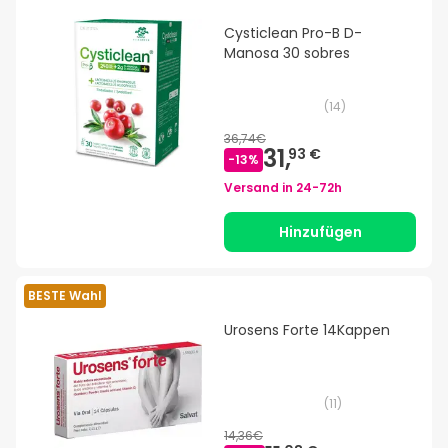
Cysticlean Pro-B D-
Manosa 30 sobres
(
14
)
36,74€
31,
93 €
-
13
%
Versand in
24-72h
Hinzufügen
BESTE Wahl
Urosens Forte 14Kappen
(
11
)
14,36€