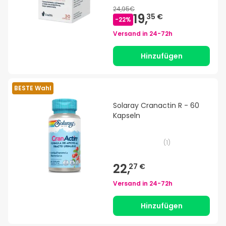
24,95€
19,
35 €
-
22
%
Versand in
24-72h
Hinzufügen
BESTE Wahl
Solaray Cranactin R - 60
Kapseln
(
1
)
22,
27 €
Versand in
24-72h
Hinzufügen