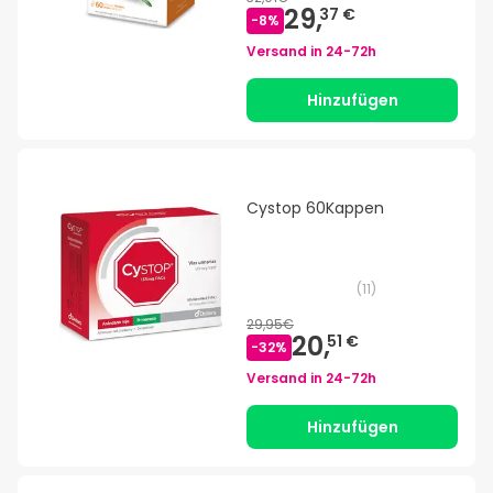
29,
37 €
-
8
%
Versand in
24-72h
Hinzufügen
Cystop 60Kappen
(
11
)
29,95€
20,
51 €
-
32
%
Versand in
24-72h
Hinzufügen