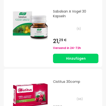
Sabalsan A Vogel 30
Kapseln
(
6
)
21,
29 €
Versand in
24-72h
Hinzufügen
Cistitus 30comp
(
96
)