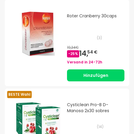
Roter Cranberry 30caps
(
3
)
19,34€
14,
54 €
-
25
%
Versand in
24-72h
Hinzufügen
BESTE Wahl
Cysticlean Pro-B D-
Manosa 2x30 sobres
(
14
)