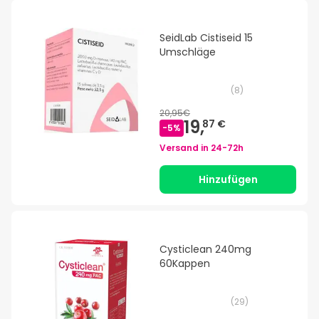
SeidLab Cistiseid 15
Umschläge
(
8
)
20,95€
19,
87 €
-
5
%
Versand in
24-72h
Hinzufügen
Cysticlean 240mg
60Kappen
(
29
)