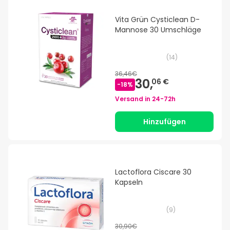
Vita Grün Cysticlean D-
Mannose 30 Umschläge
(
14
)
36,46€
30,
06 €
-
18
%
Versand in
24-72h
Hinzufügen
Lactoflora Ciscare 30
Kapseln
(
9
)
30,90€