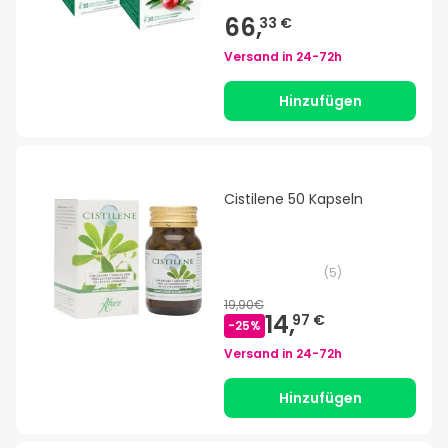
66,
33 €
Versand in
24-72h
Hinzufügen
Cistilene 50 Kapseln
(
5
)
19,90€
14,
97 €
-
25
%
Versand in
24-72h
Hinzufügen