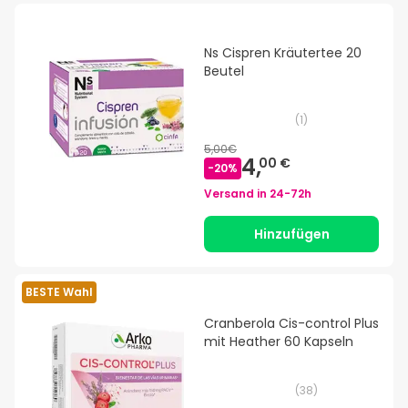
Ns Cispren Kräutertee 20
Beutel
(
1
)
5,00€
4,
00 €
-
20
%
Versand in
24-72h
Hinzufügen
BESTE Wahl
Cranberola Cis-control Plus
mit Heather 60 Kapseln
(
38
)