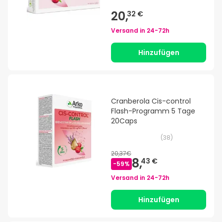
20,
32 €
Versand in
24-72h
Hinzufügen
Cranberola Cis-control
Flash-Programm 5 Tage
20Caps
(
38
)
20,37€
8,
43 €
-
59
%
Versand in
24-72h
Hinzufügen