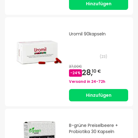
Hinzufügen
Uromil 90kapseln
(
23
)
37,00€
28,
10 €
-
24
%
Versand in
24-72h
Hinzufügen
B-grüne Preiselbeere +
Probiotika 30 Kapseln