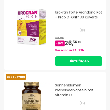
Urokran Forte Arandano Rot
+ Prob D-Griff 30 Kuverts
(
18
)
31,52€
26,
56 €
-
16
%
Versand in
24-72h
Hinzufügen
BESTE Wahl
Sonnenblumen
Preiselbeerkapseln mit
Vitamin C
(
15
)