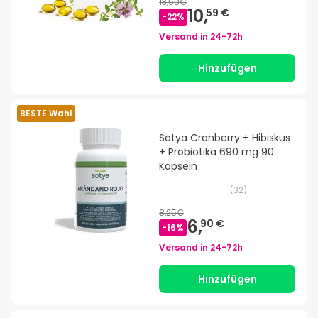
13,50€
10,
59 €
-
22
%
Versand in
24-72h
Hinzufügen
BESTE Wahl
Sotya Cranberry + Hibiskus
+ Probiotika 690 mg 90
Kapseln
(
32
)
8,25€
6,
90 €
-
16
%
Versand in
24-72h
Hinzufügen