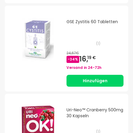
GSE Zystitis 60 Tabletten
(
1
)
24,67€
16,
19 €
-
34
%
Versand in
24-72h
Hinzufügen
Uri-Neo™ Cranberry 500mg
30 Kapseln
(
1
)