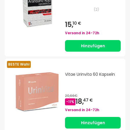
(
2
)
15,
10 €
Versand in
24-72h
Hinzufügen
BESTE Wahl
Vitae Urinvita 60 Kapseln
20,66€
18,
47 €
-
11
%
Versand in
24-72h
Hinzufügen