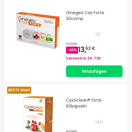
Ginegea Cas Forte
30comp
(
2
)
17,00€
13,
52 €
-
20
%
Versand in
24-72h
Hinzufügen
BESTE Wahl
Cysticlean® forte
60kapseln
(
46
)
32,01€