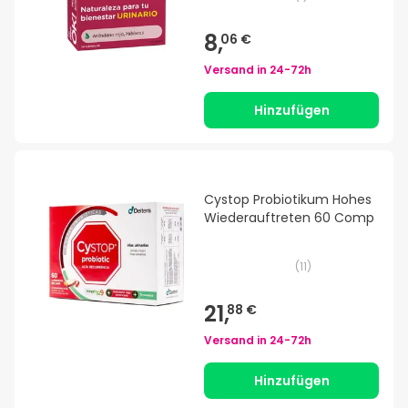
8,
06 €
Versand in
24-72h
Hinzufügen
Cystop Probiotikum Hohes
Wiederauftreten 60 Comp
(
11
)
21,
88 €
Versand in
24-72h
Hinzufügen