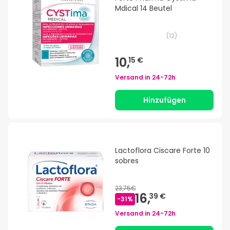
Mdical 14 Beutel
(
12
)
10,
15 €
Versand in
24-72h
Hinzufügen
Lactoflora Ciscare Forte 10
sobres
23,75€
16,
39 €
-
31
%
Versand in
24-72h