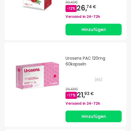
30,43€
26,
74 €
-
12
%
Versand in
24-72h
Hinzufügen
Urosens PAC 120mg
60kapseln
(
65
)
26,48€
21,
93 €
-
17
%
Versand in
24-72h
Hinzufügen