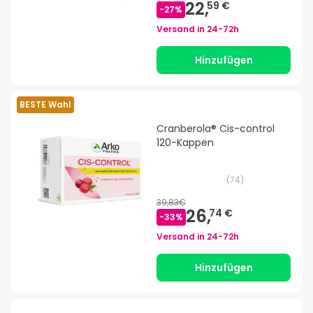
22,
59 €
-
27
%
Versand in
24-72h
Hinzufügen
BESTE Wahl
Cranberola® Cis-control
120-Kappen
(
74
)
39,83€
26,
74 €
-
33
%
Versand in
24-72h
Hinzufügen