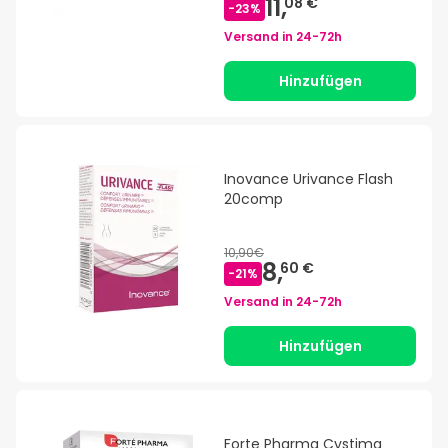
11,
08 €
-
23
%
Versand in
24-72h
Hinzufügen
Inovance Urivance Flash
20comp
10,90€
8,
60 €
-
21
%
Versand in
24-72h
Hinzufügen
Forte Pharma Cystima