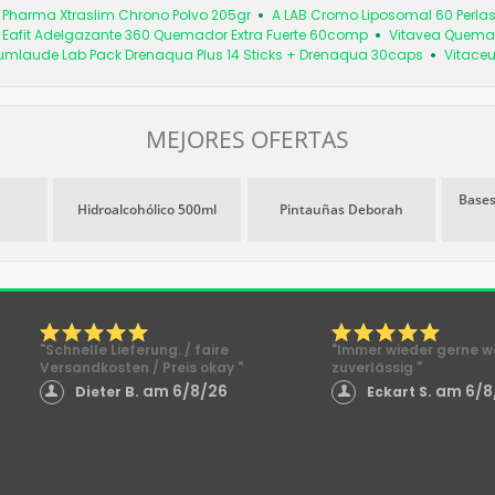
é Pharma Xtraslim Chrono Polvo 205gr
A LAB Cromo Liposomal 60 Perla
Eafit Adelgazante 360 Quemador Extra Fuerte 60comp
Vitavea Quemad
mlaude Lab Pack Drenaqua Plus 14 Sticks + Drenaqua 30caps
Vitace
MEJORES OFERTAS
Bases
Hidroalcohólico 500ml
Pintauñas Deborah
"Schnelle Lieferung. / faire
"Immer wieder gerne we
Versandkosten / Preis okay "
zuverlässig "
am 6/8/26
am 6/8
Dieter B.
Eckart S.