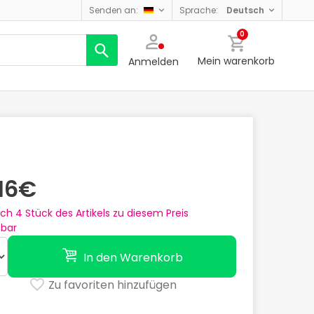
senden an:
sprache:
deutsch
0
Mein warenkorb
Anmelden
,16€
och
4
Stück des Artikels zu diesem Preis
gbar
In den Warenkorb
Zu favoriten hinzufügen