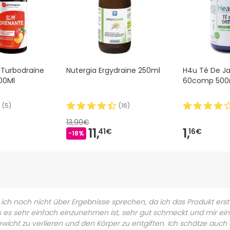
 Turbodraine
Nutergia Ergydraine 250ml
H4u Té De Ja
00Ml
60comp 50
(
5
)
(
16
)
13,90€
11,
1,
41€
16€
-18%
 ich noch nicht über Ergebnisse sprechen, da ich das Produkt er
s es sehr einfach einzunehmen ist, sehr gut schmeckt und mir ei
ewicht zu verlieren und den Körper zu entgiften. Ich schätze auch