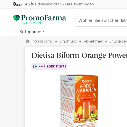
4,2
/
5
Basierend auf
39184
Bewertungen
kategorien
PromoFarma
Ernährung
Abnehmen
Entwässe
Kosmetik
Dietisa Biform Orange Powe
Gesundheit
Pflege
Health Points
Ernährung
Mutter und Kind
Optik
Orthopädie
Naturheilmittel