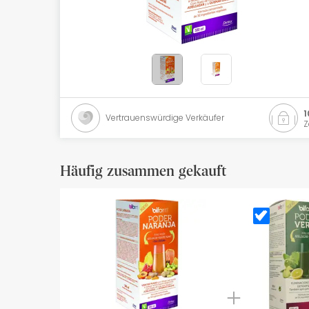
Naturkosmetik
Angebote
Marken
Bestsellers
1
Vertrauenswürdige Verkäufer
Z
Health Points
Häufig zusammen gekauft