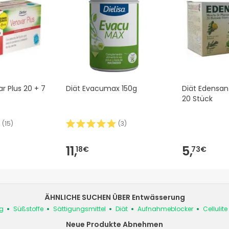
r Plus 20 + 7
Diät Evacumax 150g
Diät Edensan
20 Stück
(
15
)
(
3
)
11,
5,
18€
73€
ÄHNLICHE SUCHEN ÜBER Entwässerung
g
Süßstoffe
Sättigungsmittel
Diät
Aufnahmeblocker
Cellulite
Neue Produkte Abnehmen