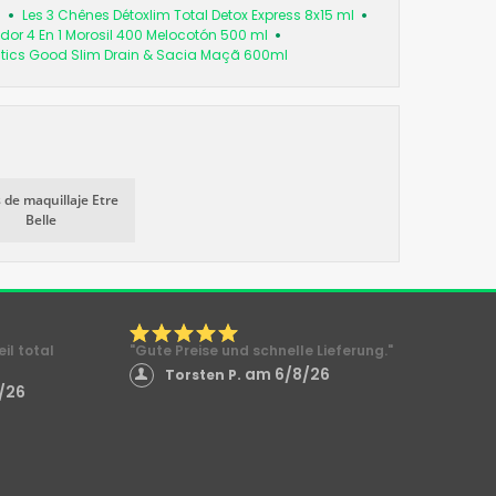
s
Les 3 Chênes Détoxlim Total Detox Express 8x15 ml
or 4 En 1 Morosil 400 Melocotón 500 ml
utics Good Slim Drain & Sacia Maçã 600ml
 de maquillaje Etre
Belle
il total
"Gute Preise und schnelle Lieferung."
am 6/8/26
Torsten P.
/26