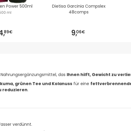
een Power 500ml
Dietisa Garcinia Compslex
48comps
500 ml
4,
9,
89€
06€
es Nahrungsergänzungsmittel, das
Ihnen hilft, Gewicht zu verli
kuma, grünen Tee und Kolanuss
für eine
fettverbrennend
 reduzieren
.
asser verdünnt.