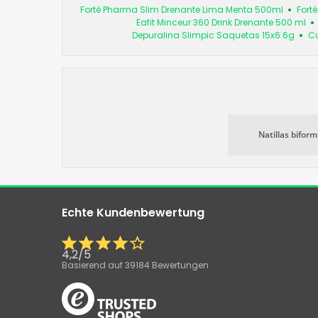
Forté Pharma Slim Drenante Lima Menta 500ml
Fort
Eafit Minceur 360 Drink Drenante 500 ml
Depuralina Slimpic Saquetas 15x6.6g
Cu
Natillas biform
Echte Kundenbewertung
4,2
/
5
Basierend auf
39184
Bewertungen