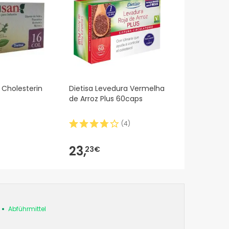
 Cholesterin
Dietisa Levedura Vermelha
de Arroz Plus 60caps
(
4
)
23,
23€
Abführmittel