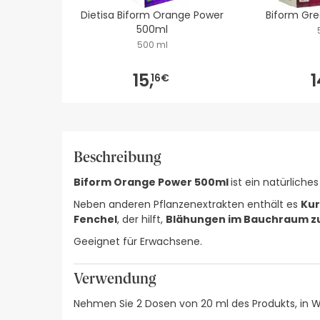
Dietisa Biform Orange Power
Biform Gr
500ml
500 ml
15,
1
16€
Beschreibung
Biform Orange Power 500ml
ist ein natürlich
Neben anderen Pflanzenextrakten enthält es
Kur
Fenchel
, der hilft,
Blähungen im Bauchraum zu
Geeignet für Erwachsene.
Verwendung
Nehmen Sie 2 Dosen von 20 ml des Produkts, in W