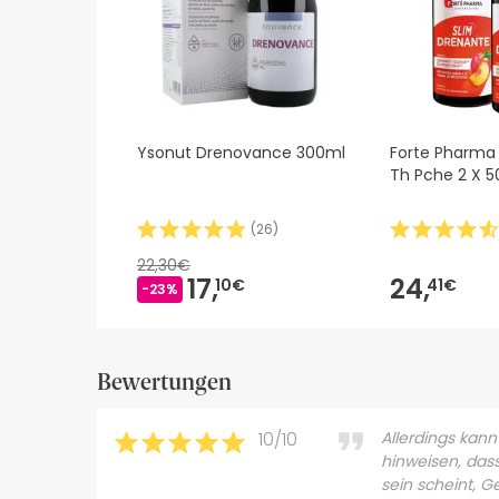
Ysonut Drenovance 300ml
Forte Pharma
Th Pche 2 X 5
(
26
)
22,30€
17,
24,
10€
41€
-23%
Bewertungen
10/10
Allerdings kann
hinweisen, das
sein scheint, G