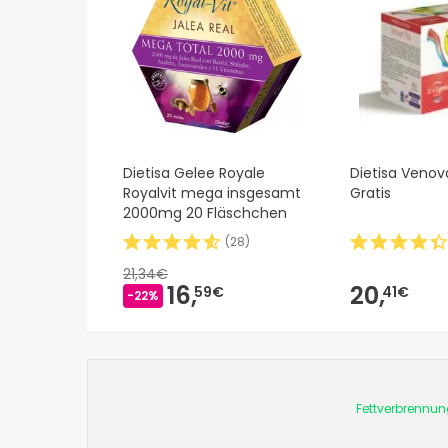
Dietisa Gelee Royale
Dietisa Venova
Royalvit mega insgesamt
Gratis
2000mg 20 Fläschchen
(
28
)
21,34€
16,
20,
59€
41€
-22%
Fettverbrennun