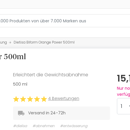
rung
Dietisa Biform Orange Power 500ml
r 500ml
Erleichtert die Gewichtsabnahme
15
500 ml
Nur n
verfü
4 Bewertungen
Versand in 24-72h
#dielisa
#abnehmen
#entwässerung