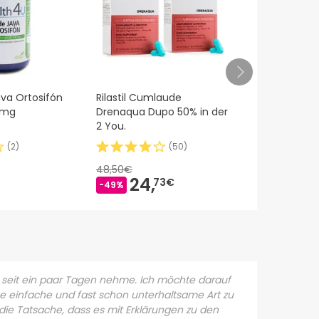
va Ortosifón
Rilastil Cumlaude
Kneipp Dre
0mg
Drenaqua Dupo 50% in der
2 You.
(
2
)
(
50
)
48,50€
4,45€
24,
4,
73€
08
-49%
-8%
st seit ein paar Tagen nehme. Ich möchte darauf
ne einfache und fast schon unterhaltsame Art zu
 die Tatsache, dass es mit Erklärungen zu den