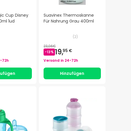
gic Cup Disney
Suavinex Thermoskanne
0ml 1ud
Für Nahrung Grau 400ml
(
2
)
23,06€
19,
95 €
-
13
%
-72h
Versand in
24-72h
zufügen
Hinzufügen