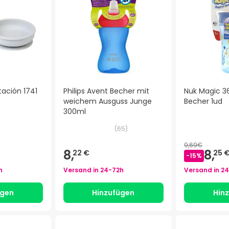
tación 1741
Philips Avent Becher mit
Nuk Magic 3
weichem Ausguss Junge
Becher 1ud
300ml
(
65
)
9,69€
8,
8,
22 €
25 
-
15
%
h
Versand in
24-72h
Versand in
24
ügen
Hinzufügen
Hin