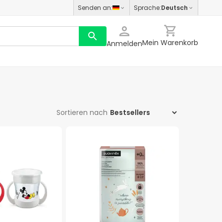
Senden an
:
Sprache
:
Deutsch
Mein Warenkorb
Anmelden
Sortieren nach