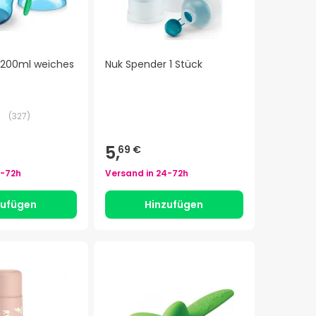
 200ml weiches
Nuk Spender 1 Stück
(
327
)
5,
69 €
-72h
Versand in
24-72h
zufügen
Hinzufügen