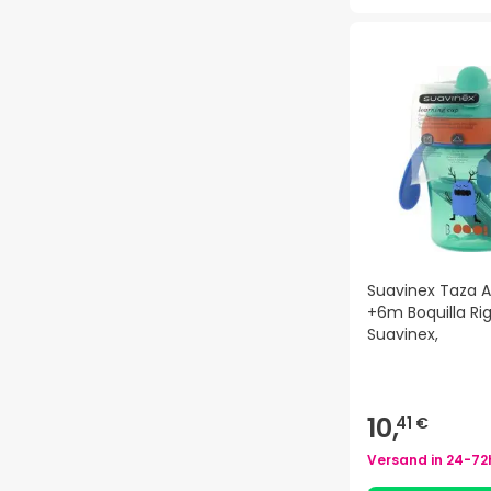
Suavinex Taza A
+6m Boquilla Ri
Suavinex,
10,
41 €
Versand in
24-72