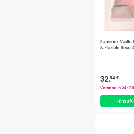
Suavinex Vajilla 
& Flexible Rosa 
32,
84 €
Versand in
24-72
Hinzuf