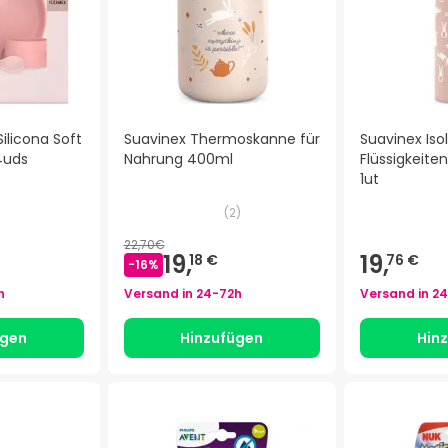
Silicona Soft
Suavinex Thermoskanne für
Suavinex Isol
4uds
Nahrung 400ml
Flüssigkeite
1ut
(
2
)
22,70€
19,
19,
18 €
76 €
-
16
%
h
Versand in
24-72h
Versand in
24
ügen
Hinzufügen
Hin