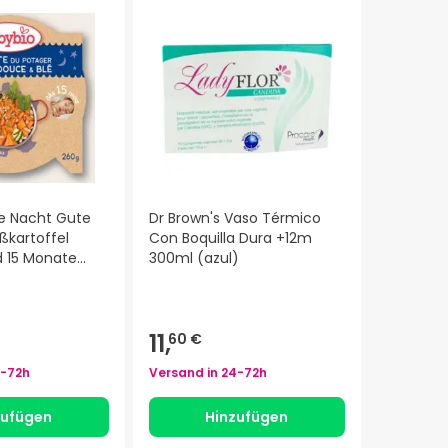
e Nacht Gute
Dr Brown's Vaso Térmico
ßkartoffel
Con Boquilla Dura +12m
d 15 Monate
300ml (azul)
11,
60 €
-72h
Versand in
24-72h
zufügen
Hinzufügen