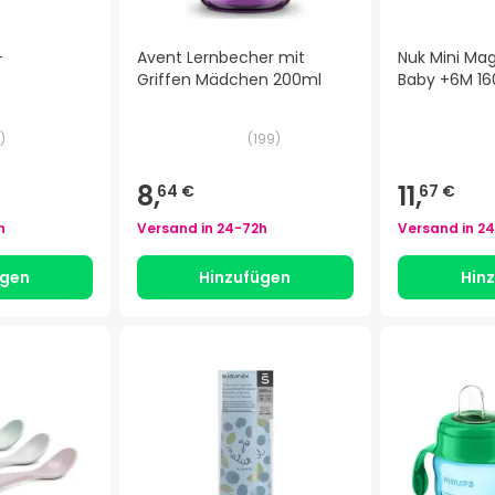
-
Avent Lernbecher mit
Nuk Mini Ma
Griffen Mädchen 200ml
Baby +6M 16
)
(
199
)
8,
11,
64 €
67 €
h
Versand in
24-72h
Versand in
24
ügen
Hinzufügen
Hin