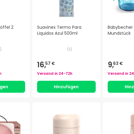
öffel 2
Suavinex Termo Para
Babybecher
Liquidos Azul 500ml
Mundstück
)
(
3
)
16,
9,
57 €
63 €
h
Versand in
24-72h
Versand in
24
ügen
Hinzufügen
Hin