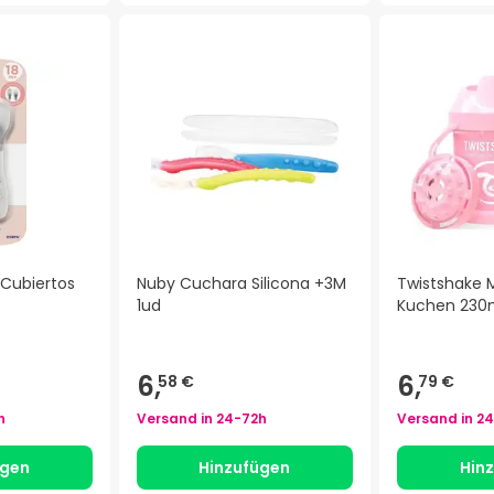
 Cubiertos
Nuby Cuchara Silicona +3M
Twistshake 
1ud
Kuchen 230
6,
6,
58 €
79 €
h
Versand in
24-72h
Versand in
24
ügen
Hinzufügen
Hin