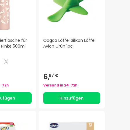
ierflasche für
Oogaa Löffel Silikon Löffel
n Pinke 500ml
Avion Grün 1pc
(
3
)
6,
87 €
-72h
Versand in
24-72h
zufügen
Hinzufügen