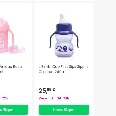
Minicup Rosa
J Bimbi Cup First Sips Sippi J
ml
Children 240ml
25,
95 €
-72h
Versand in
24-72h
zufügen
Hinzufügen