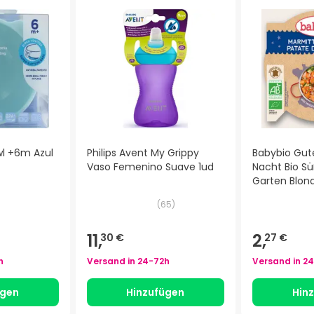
wl +6m Azul
Philips Avent My Grippy
Babybio Gut
Vaso Femenino Suave 1ud
Nacht Bio Sü
Garten Blon
260g
(
65
)
11,
2,
30 €
27 €
h
Versand in
24-72h
Versand in
24
ügen
Hinzufügen
Hin