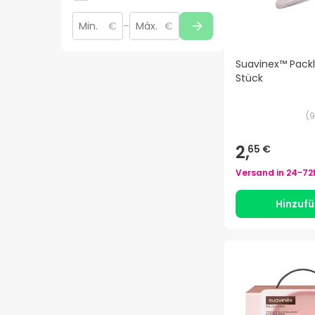
€
–
€
Suavinex™ Packl
Stück
(
9
2,
65 €
Versand in
24-72
Hinzuf