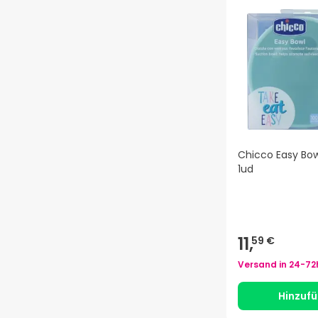
Chicco Easy Bo
1ud
11,
59 €
Versand in
24-72
Hinzuf