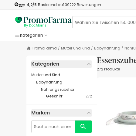
4,2
/5
Basierend auf
39222
Bewertungen
Kategorien
PromoFarma
/
Mutter und Kind
/
Babynahrung
/
Nahr
Essenszube
Kategorien
272 Produkte
Mutter und Kind
Babynahrung
Nahrungszubehör
Geschirr
272
Marken