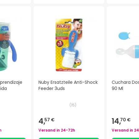
prendizaje
Nuby Ersatzteile Anti-Shock
Cuchara Dos
gida
Feeder 3uds
90 Ml
(
15
)
4,
14,
57 €
70 €
h
Versand in
24-72h
Versand in
24