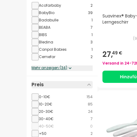
Acofarbaby
2
BabyBio
39
Suavinex® Baby
Badabulle
1
Lerngeschirr
BEABA
7
BIBS
1
(
9
Bledina
3
Canpol Babies
1
27,
49 €
Cemefar
2
Versand in
24-72
Mehr anzeigen
(
34
)
Hinzuf
Preis
0-10€
154
10-20€
85
20-30€
24
30-40€
7
40-50€
0
+50
2