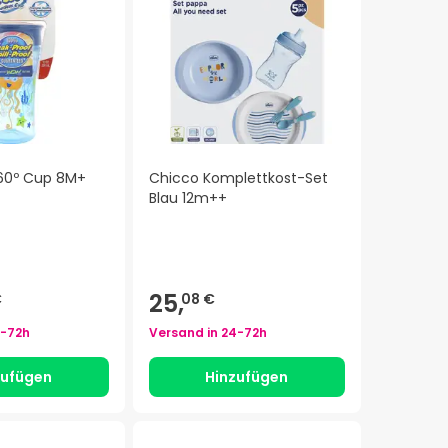
60º Cup 8M+
Chicco Komplettkost-Set
Blau 12m++
25,
€
08 €
-72h
Versand in
24-72h
zufügen
Hinzufügen