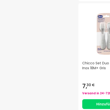
Chicco Set Duo
Inox 18M+ Gris
7,
30 €
Versand in
24-72
Hinzuf