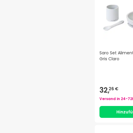
Saro Set Alimen
Gris Claro
32,
26 €
Versand in
24-72
Hinzuf