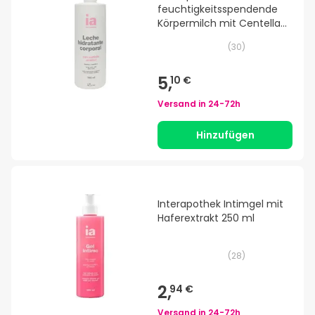
feuchtigkeitsspendende
Körpermilch mit Centella
asiatica 750 ml
(
30
)
5,
10 €
Versand in
24-72h
Hinzufügen
Interapothek Intimgel mit
Haferextrakt 250 ml
(
28
)
2,
94 €
Versand in
24-72h