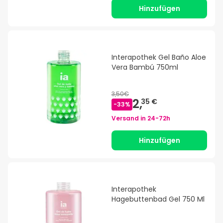
Hinzufügen
Interapothek Gel Baño Aloe
Vera Bambú 750ml
3,50€
2,
35 €
-
33
%
Versand in
24-72h
Hinzufügen
Interapothek
Hagebuttenbad Gel 750 Ml