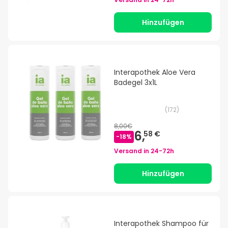
Hinzufügen
Interapothek Aloe Vera
Badegel 3x1L
(
172
)
8,00€
6,
58 €
-
18
%
Versand in
24-72h
Hinzufügen
Interapothek Shampoo für