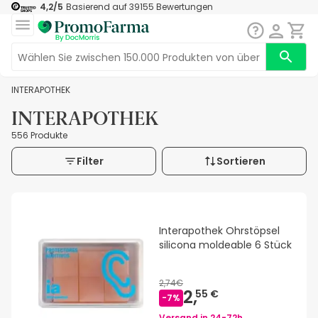
4,2
/5
Basierend auf
39155
Bewertungen
INTERAPOTHEK
INTERAPOTHEK
556 Produkte
Filter
Sortieren
Interapothek Ohrstöpsel
silicona moldeable 6 Stück
2,74€
2,
55 €
-
7
%
Versand in
24-72h