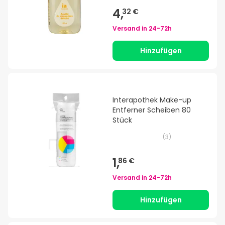
4,
32 €
Versand in
24-72h
Hinzufügen
Interapothek Make-up
Entferner Scheiben 80
Stück
(
3
)
1,
86 €
Versand in
24-72h
Hinzufügen