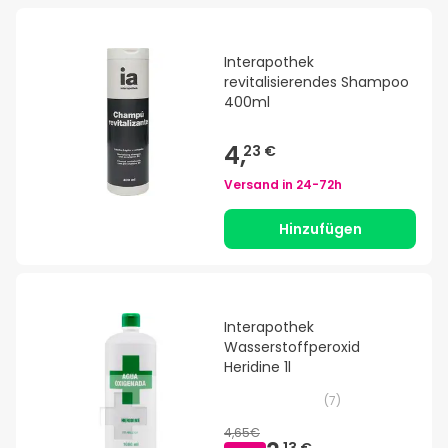
Interapothek
revitalisierendes Shampoo
400ml
4,
23 €
Versand in
24-72h
Hinzufügen
Interapothek
Wasserstoffperoxid
Heridine 1l
(
7
)
4,65€