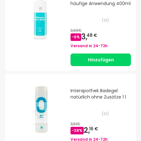
häufige Anwendung 400ml
(
10
)
3,69€
3,
48 €
-
6
%
Versand in
24-72h
Hinzufügen
Interapothek Badegel
natürlich ohne Zusätze 1 l
(
10
)
3,51€
2,
16 €
-
38
%
Versand in
24-72h