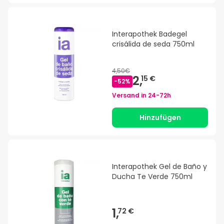
Interapothek Badegel
crisálida de seda 750ml
4,50€
2,
15 €
-
52
%
Versand in
24-72h
Hinzufügen
Interapothek Gel de Baño y
Ducha Te Verde 750ml
1,
72 €