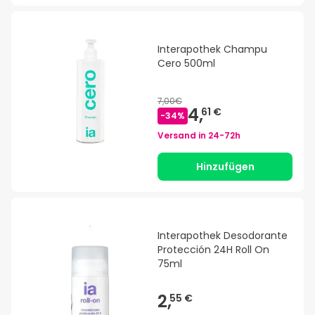
Interapothek Champu
Cero 500ml
7,00€
4,
61 €
-
34
%
Versand in
24-72h
Hinzufügen
Interapothek Desodorante
Protección 24H Roll On
75ml
2,
55 €