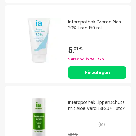
Interapothek Crema Pies
30% Urea 150 ml
5,
01 €
Versand in
24-72h
Hinzufügen
Interapothek Lippenschutz
mit Aloe Vera LSF20+ 1 Stck.
(
16
)
1,94€