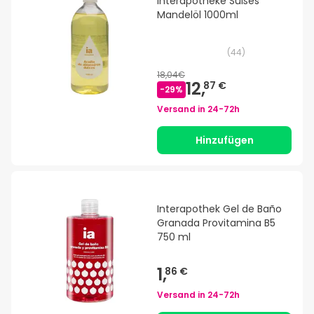
Interapotheke Süßes
Mandelöl 1000ml
(
44
)
18,04€
12,
87 €
-
29
%
Versand in
24-72h
Hinzufügen
Interapothek Gel de Baño
Granada Provitamina B5
750 ml
1,
86 €
Versand in
24-72h