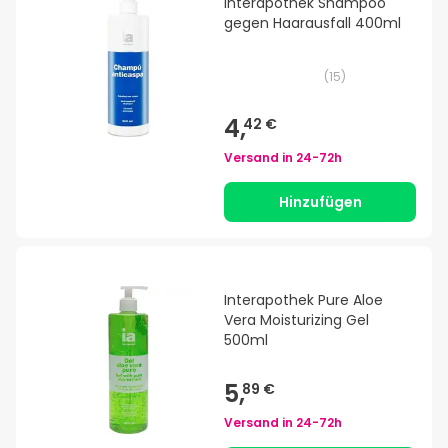
Interapothek Shampoo
gegen Haarausfall 400ml
(
15
)
4,
42 €
Versand in
24-72h
Hinzufügen
Interapothek Pure Aloe
Vera Moisturizing Gel
500ml
5,
89 €
Versand in
24-72h