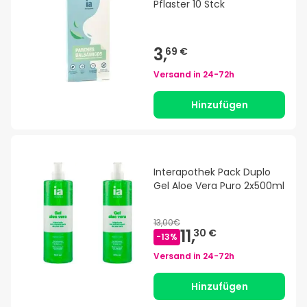
Pflaster 10 Stck
3,
69 €
Versand in
24-72h
Hinzufügen
Interapothek Pack Duplo
Gel Aloe Vera Puro 2x500ml
13,00€
11,
30 €
-
13
%
Versand in
24-72h
Hinzufügen