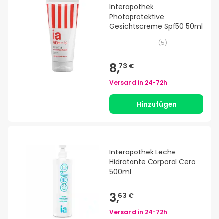
Interapothek
Photoprotektive
Gesichtscreme Spf50 50ml
(
5
)
8,
73 €
Versand in
24-72h
Hinzufügen
Interapothek Leche
Hidratante Corporal Cero
500ml
3,
63 €
Versand in
24-72h