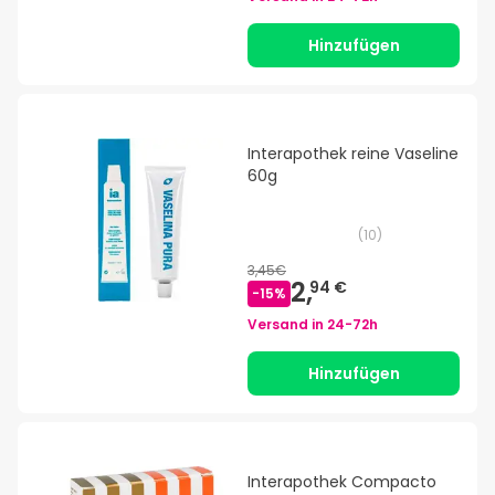
Hinzufügen
Interapothek reine Vaseline
60g
(
10
)
3,45€
2,
94 €
-
15
%
Versand in
24-72h
Hinzufügen
Interapothek Compacto