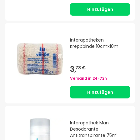
Hinzufügen
Interapotheken-
Kreppbinde 10cmx10m
3,
78 €
Versand in
24-72h
Hinzufügen
Interapothek Man
Desodorante
Antitranspirante 75ml