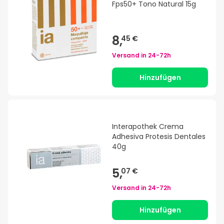
Fps50+ Tono Natural 15g
8,
45 €
Versand in
24-72h
Hinzufügen
Interapothek Crema
Adhesiva Protesis Dentales
40g
5,
07 €
Versand in
24-72h
Hinzufügen