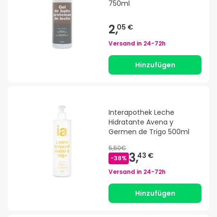
750ml
2,
05 €
Versand in
24-72h
Hinzufügen
Interapothek Leche
Hidratante Avena y
Germen de Trigo 500ml
5,50€
3,
43 €
-
38
%
Versand in
24-72h
Hinzufügen