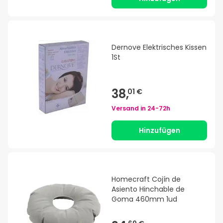
Dernove Elektrisches Kissen
1St
38,
01 €
Versand in
24-72h
Hinzufügen
Homecraft Cojín de
Asiento Hinchable de
Goma 460mm 1ud