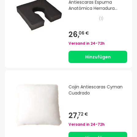
Antiescaras Espuma
Anatómica Herradura
Confort
(
1
)
26,
06 €
Versand in
24-72h
Hinzufügen
Cojin Antiescaras Cyman
Cuadrado
27,
72 €
Versand in
24-72h