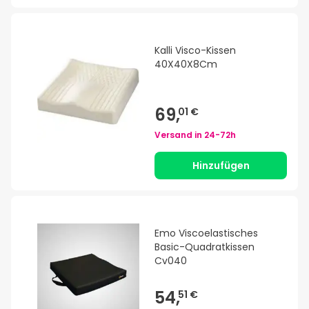
Kalli Visco-Kissen
40X40X8Cm
69,
01 €
Versand in
24-72h
Hinzufügen
Emo Viscoelastisches
Basic-Quadratkissen
Cv040
54,
51 €