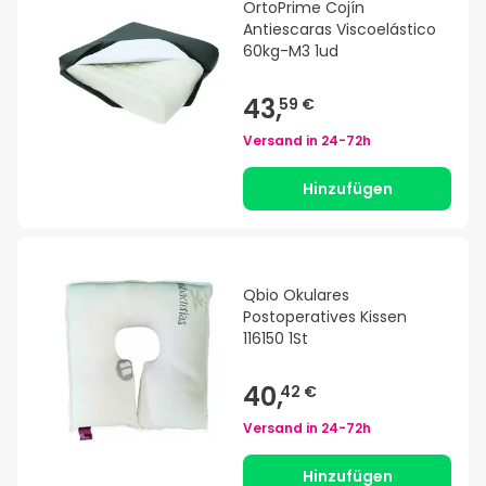
OrtoPrime Cojín
Antiescaras Viscoelástico
60kg-M3 1ud
43,
59 €
Versand in
24-72h
Hinzufügen
Qbio Okulares
Postoperatives Kissen
116150 1St
40,
42 €
Versand in
24-72h
Hinzufügen