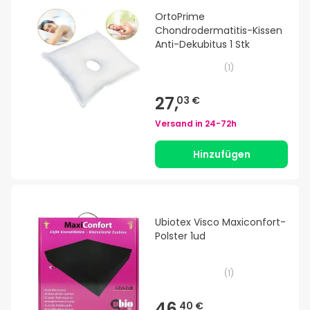
OrtoPrime
Chondrodermatitis-Kissen
Anti-Dekubitus 1 Stk
(
1
)
27,
03 €
Versand in
24-72h
Hinzufügen
Ubiotex Visco Maxiconfort-
Polster 1ud
(
1
)
46,
40 €