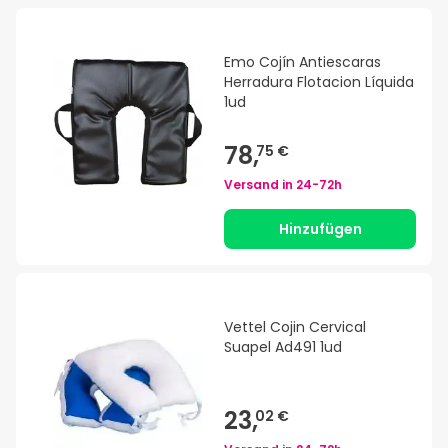
Emo Cojín Antiescaras
Herradura Flotacion Líquida
1ud
78,
75 €
Versand in
24-72h
Hinzufügen
Vettel Cojin Cervical
Suapel Ad491 1ud
23,
02 €