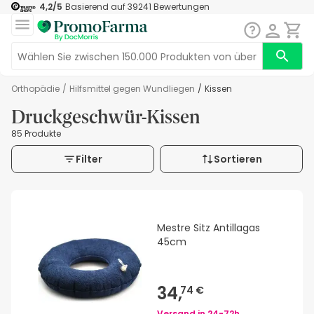
4,2
/5
Basierend auf
39241
Bewertungen
Orthopädie
/
Hilfsmittel gegen Wundliegen
/
Kissen
Druckgeschwür-Kissen
85 Produkte
Filter
Sortieren
Mestre Sitz Antillagas
45cm
34,
74 €
Versand in
24-72h