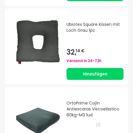
Ubiotex Square Kissen mit
Loch Grau 1pc
32,
14 €
Versand in
24-72h
Hinzufügen
OrtoPrime Cojín
Antiescaras Viscoelástico
80kg-M3 1ud
(
1
)