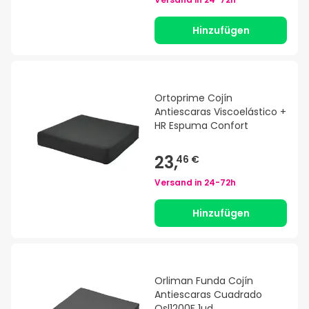
Hinzufügen
Ortoprime Cojín
Antiescaras Viscoelástico +
HR Espuma Confort
23,
46 €
Versand in
24-72h
Hinzufügen
Orliman Funda Cojín
Antiescaras Cuadrado
Osl1200F 1ud