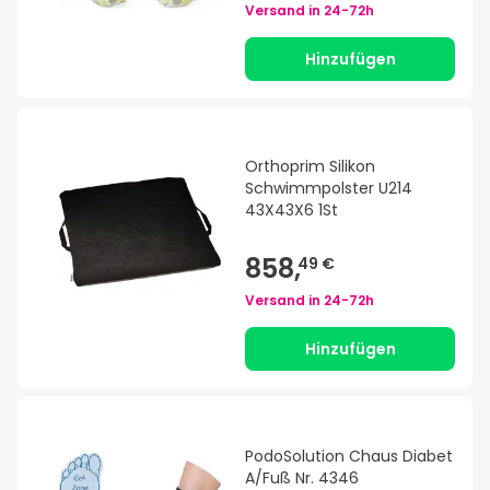
Versand in
24-72h
Hinzufügen
Orthoprim Silikon
Schwimmpolster U214
43X43X6 1St
858,
49 €
Versand in
24-72h
Hinzufügen
PodoSolution Chaus Diabet
A/Fuß Nr. 4346