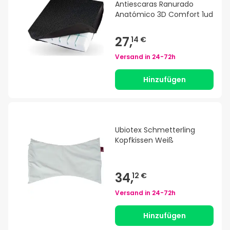
Antiescaras Ranurado
Anatómico 3D Comfort 1ud
27,
14 €
Versand in
24-72h
Hinzufügen
Ubiotex Schmetterling
Kopfkissen Weiß
34,
12 €
Versand in
24-72h
Hinzufügen