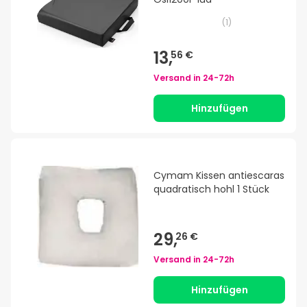
(
1
)
13,
56 €
Versand in
24-72h
Hinzufügen
Cymam Kissen antiescaras
quadratisch hohl 1 Stück
29,
26 €
Versand in
24-72h
Hinzufügen