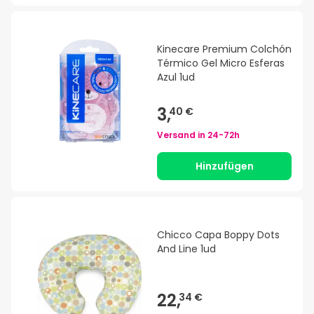
Kinecare Premium Colchón
Térmico Gel Micro Esferas
Azul 1ud
3,
40 €
Versand in
24-72h
Hinzufügen
Chicco Capa Boppy Dots
And Line 1ud
22,
34 €