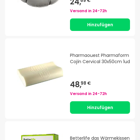
24,
69 €
Versand in
24-72h
Hinzufügen
Pharmaouest Pharmaform
Cojín Cervical 30x50cm 1ud
48,
98 €
Versand in
24-72h
Hinzufügen
Betterlife das Wärmekissen