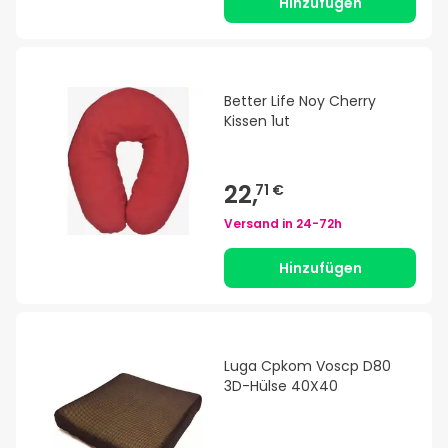
Hinzufügen
Better Life Noy Cherry
Kissen 1ut
22,
71 €
Versand in
24-72h
Hinzufügen
Luga Cpkom Voscp D80
3D-Hülse 40X40