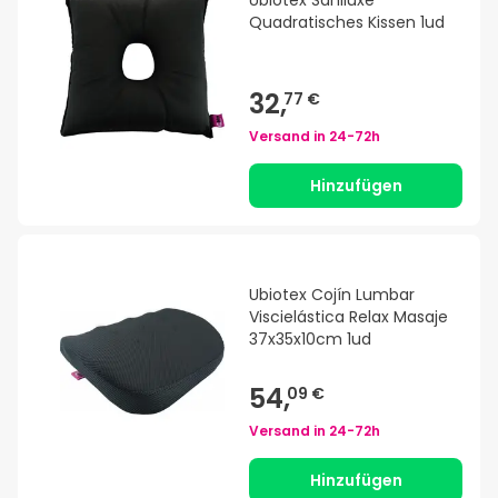
Ubiotex Saniluxe
Quadratisches Kissen 1ud
32,
77 €
Versand in
24-72h
Hinzufügen
Ubiotex Cojín Lumbar
Viscielástica Relax Masaje
37x35x10cm 1ud
54,
09 €
Versand in
24-72h
Hinzufügen