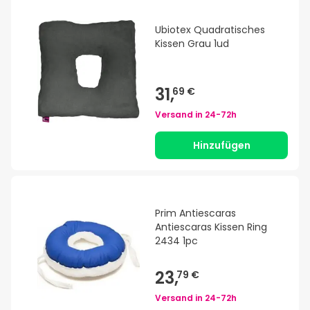
Ubiotex Quadratisches
Kissen Grau 1ud
31,
69 €
Versand in
24-72h
Hinzufügen
Prim Antiescaras
Antiescaras Kissen Ring
2434 1pc
23,
79 €
Versand in
24-72h