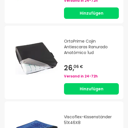
Versand in
24-72h
Hinzufügen
OrtoPrime Cojin
Antiescaras Ranurado
Anatómico 1ud
26,
06 €
Versand in
24-72h
Hinzufügen
Viscoflex-Kissenständer
51X46X8