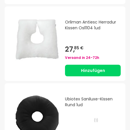
Orliman Antiesc Herradur
Kissen Osl1104 1ud
27,
85 €
Versand in
24-72h
Hinzufügen
Ubiotex Saniluxe-Kissen
Rund 1ud
(
1
)