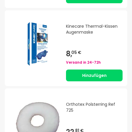
Kinecare Thermal-Kissen
Augenmaske
8,
05 €
Versand in
24-72h
Hinzufügen
Orthotex Polsterring Ref
725
22,
81 €