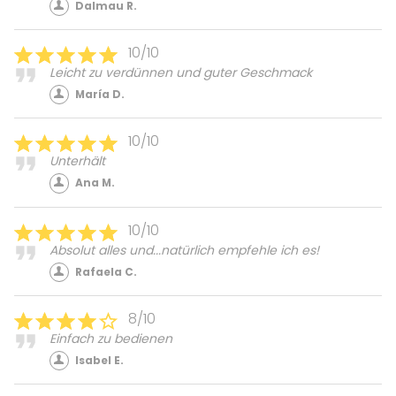
Dalmau R.
10/10
Leicht zu verdünnen und guter Geschmack
María D.
10/10
Unterhält
Ana M.
10/10
Absolut alles und...natürlich empfehle ich es!
Rafaela C.
8/10
Einfach zu bedienen
Isabel E.