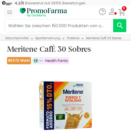
4,2
/
5
Basierend auf
39155
Bewertungen
0
Naturheilmittel
Sportlernahrung
Proteine
Meritene CafÉ 30 Sobres
Meritene CafÉ 30 Sobres
BESTE Wahl
Health Points