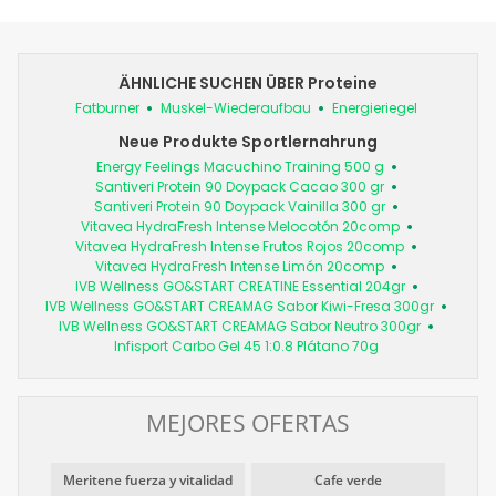
ÄHNLICHE SUCHEN ÜBER Proteine
Fatburner
Muskel-Wiederaufbau
Energieriegel
Neue Produkte Sportlernahrung
Energy Feelings Macuchino Training 500 g
Santiveri Protein 90 Doypack Cacao 300 gr
Santiveri Protein 90 Doypack Vainilla 300 gr
Vitavea HydraFresh Intense Melocotón 20comp
Vitavea HydraFresh Intense Frutos Rojos 20comp
Vitavea HydraFresh Intense Limón 20comp
IVB Wellness GO&START CREATINE Essential 204gr
IVB Wellness GO&START CREAMAG Sabor Kiwi-Fresa 300gr
IVB Wellness GO&START CREAMAG Sabor Neutro 300gr
Infisport Carbo Gel 45 1:0.8 Plátano 70g
MEJORES OFERTAS
Meritene fuerza y vitalidad
Cafe verde