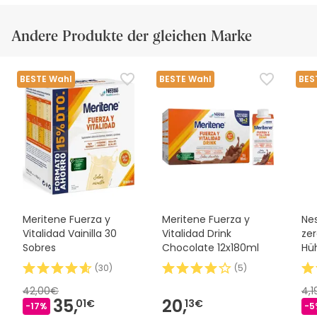
Andere Produkte der gleichen Marke
BESTE Wahl
BESTE Wahl
BES
Meritene Fuerza y
Meritene Fuerza y
Ne
Vitalidad Vainilla 30
Vitalidad Drink
ze
Sobres
Chocolate 12x180ml
Hü
Ch
(
30
)
(
5
)
42,00€
4,
35,
20,
01€
13€
-17%
-5