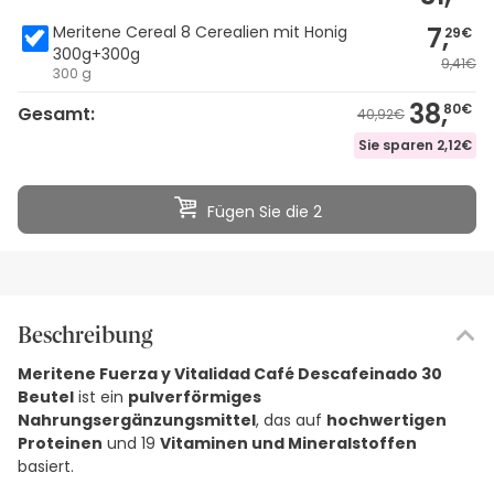
7,
Meritene Cereal 8 Cerealien mit Honig
29€
300g+300g
9,41€
300 g
38,
80€
Gesamt:
40,92€
Sie sparen
2,12€
Fügen Sie die 2
Beschreibung
Meritene Fuerza y Vitalidad Café Descafeinado 30
Beutel
ist ein
pulverförmiges
Nahrungsergänzungsmittel
, das auf
hochwertigen
Proteinen
und 19
Vitaminen und Mineralstoffen
basiert.