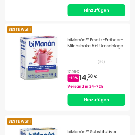
Hinzufügen
BESTE Wahl
biManán™ Ersatz-Erdbeer-
Milchshake 5+1 Umschläge
(
32
)
17,95€
14,
58 €
-
19
%
Versand in
24-72h
Hinzufügen
BESTE Wahl
biManán™ Substitutiver