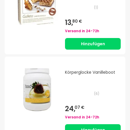
(
1
)
13,
80 €
Versand in
24-72h
Hinzufügen
Körperglocke Vanilleboot
(
6
)
24,
07 €
Versand in
24-72h