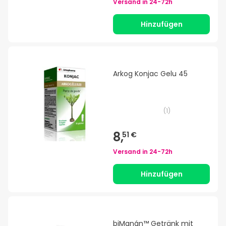
Versand in
24-72h
Hinzufügen
Arkog Konjac Gelu 45
(
1
)
8,
51 €
Versand in
24-72h
Hinzufügen
biManán™ Getränk mit