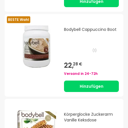
Hinzufügen
BESTE Wahl
Bodybell Cappuccino Boot
(
1
)
22,
28 €
Versand in
24-72h
Hinzufügen
Körperglocke Zuckerarm
Vanille Keksdose