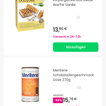
Körperglockenbox Kekse
Waffel Vanille
(
1
)
13,
80 €
Versand in
24-72h
Hinzufügen
Meritene
Schokoladengeschmack
Dose 270g
(
2
)
48,50€
15,
76 €
-
68
%