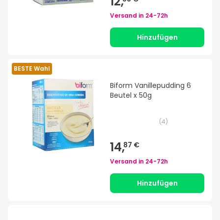
12,
Versand in
24-72h
Hinzufügen
BESTE Wahl
Biform Vanillepudding 6
Beutel x 50g
(
4
)
14,
87 €
Versand in
24-72h
Hinzufügen