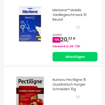
Meritene™ Mobilis
Vanillegeschmack 10
Beutel
(
2
)
22,35€
20,
33 €
-
9
%
Versand in
24-72h
Hinzufügen
Nutreov Pectiligne 15
Quadratisch Hunger
Schneiden 10g
(
4
)