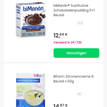
biManán® Sustitutive
Schokoladenpudding 5+1
Beutel
(
32
)
12,
64 €
Versand in
24-72h
Hinzufügen
Biform Zitronencreme 6
Beutel x 50g
(
5
)
14,
87 €