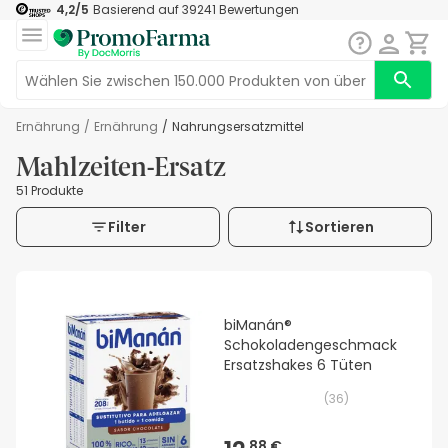
4,2
/5
Basierend auf
39241
Bewertungen
Ernährung
/
Ernährung
/
Nahrungsersatzmittel
Mahlzeiten-Ersatz
51 Produkte
Filter
Sortieren
biManán®
Schokoladengeschmack
Ersatzshakes 6 Tüten
(
36
)
88 €