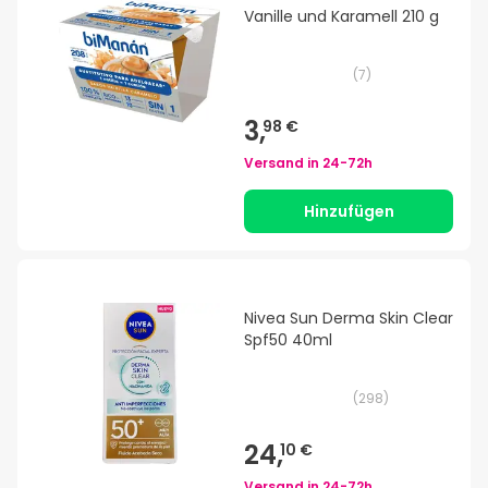
Vanille und Karamell 210 g
(
7
)
3,
98 €
Versand in
24-72h
Hinzufügen
Nivea Sun Derma Skin Clear
Spf50 40ml
(
298
)
24,
10 €
Versand in
24-72h