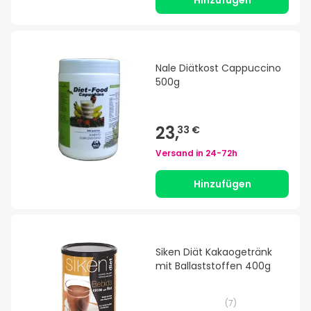
Hinzufügen
Nale Diätkost Cappuccino
500g
23,
33 €
Versand in
24-72h
Hinzufügen
Siken Diät Kakaogetränk
mit Ballaststoffen 400g
(
7
)