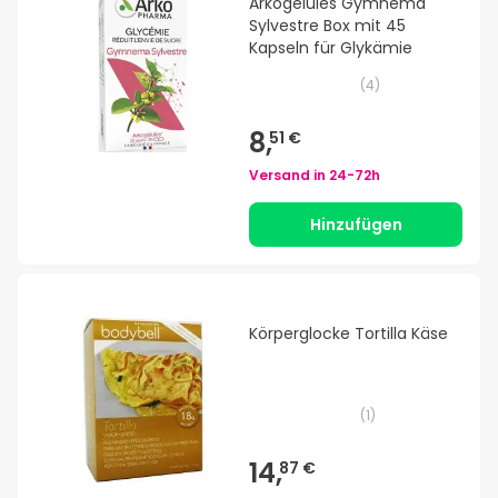
Arkogelules Gymnema
Sylvestre Box mit 45
Kapseln für Glykämie
(
4
)
8,
51 €
Versand in
24-72h
Hinzufügen
Körperglocke Tortilla Käse
(
1
)
14,
87 €