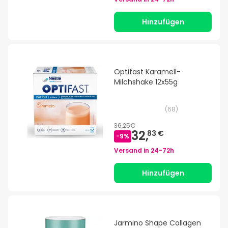
Hinzufügen
Optifast Karamell-
Milchshake 12x55g
(
68
)
36,25€
32,
83 €
-
9
%
Versand in
24-72h
Hinzufügen
Jarmino Shape Collagen