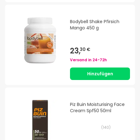
Bodybell Shake Pfirsich
Mango 450 g
23,
30 €
Versand in
24-72h
Hinzufügen
Piz Buin Moisturising Face
Cream Spf50 50ml
(
140
)