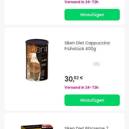
Versand in
24-72h
Hinzufügen
Siken Diet Cappuccino
Frühstück 400g
(
15
)
30,
82 €
Versand in
24-72h
Hinzufügen
Siken Diet Pilzcreme 7