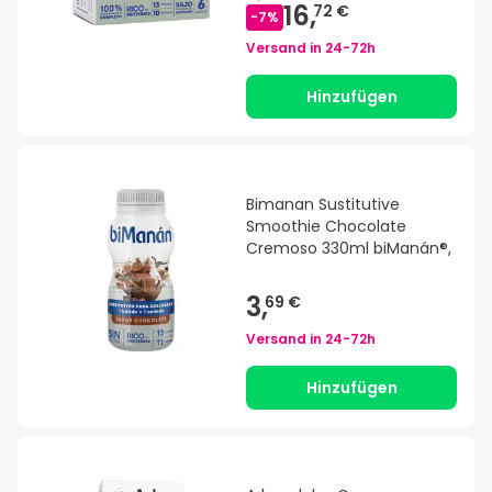
16,
72 €
-
7
%
Versand in
24-72h
Hinzufügen
Bimanan Sustitutive
Smoothie Chocolate
Cremoso 330ml biManán®,
3,
69 €
Versand in
24-72h
Hinzufügen