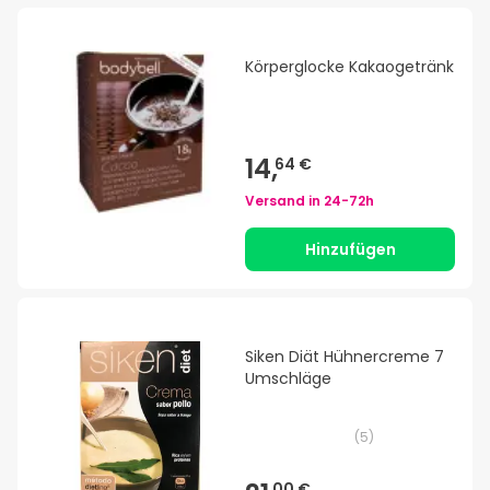
Körperglocke Kakaogetränk
14,
64 €
Versand in
24-72h
Hinzufügen
Siken Diät Hühnercreme 7
Umschläge
(
5
)
00 €