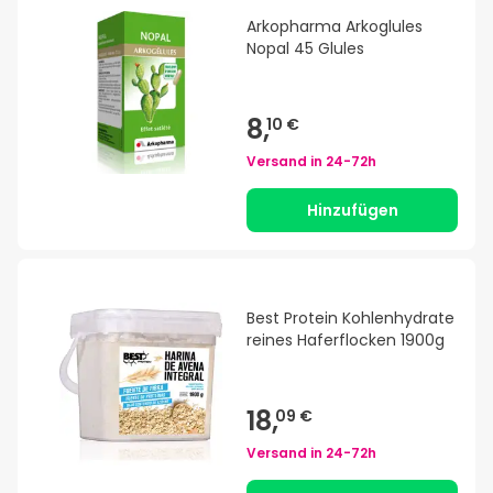
Arkopharma Arkoglules
Nopal 45 Glules
8,
10 €
Versand in
24-72h
Hinzufügen
Best Protein Kohlenhydrate
reines Haferflocken 1900g
18,
09 €
Versand in
24-72h