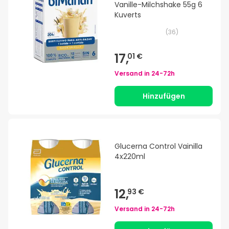
Vanille-Milchshake 55g 6
Kuverts
(
36
)
17,
01 €
Versand in
24-72h
Hinzufügen
Glucerna Control Vainilla
4x220ml
12,
93 €
Versand in
24-72h