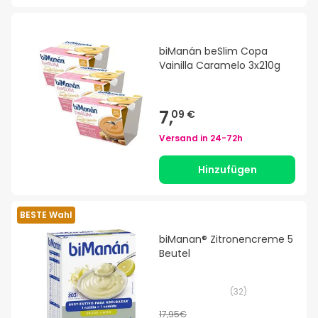
biManán beSlim Copa
Vainilla Caramelo 3x210g
7,
09 €
Versand in
24-72h
Hinzufügen
BESTE Wahl
biManan® Zitronencreme 5
Beutel
(
32
)
17,95€