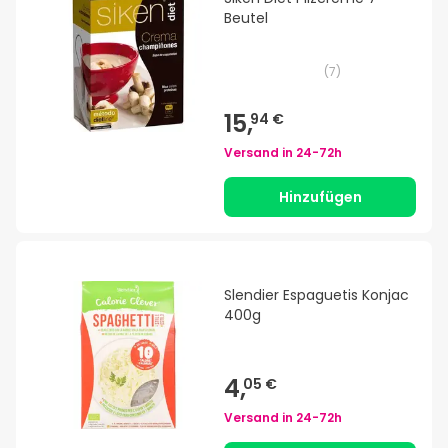
Beutel
(
7
)
15,
94 €
Versand in
24-72h
Hinzufügen
Slendier Espaguetis Konjac
400g
4,
05 €
Versand in
24-72h