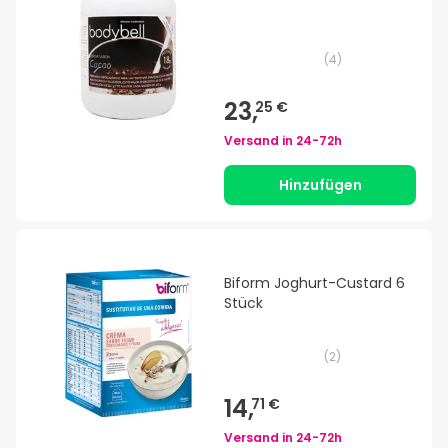
(
4
)
23,
25 €
Versand in
24-72h
Hinzufügen
Biform Joghurt-Custard 6
Stück
(
2
)
14,
71 €
Versand in
24-72h