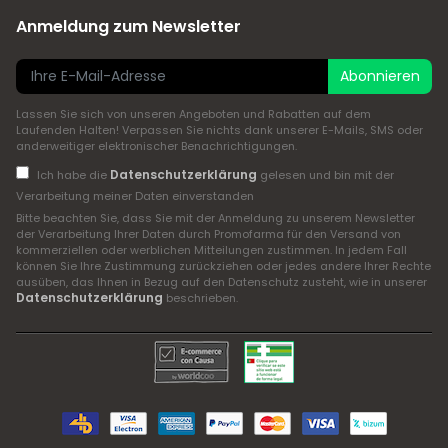
Anmeldung zum Newsletter
Abonnieren
Lassen Sie sich von unseren Angeboten und Rabatten auf dem
Laufenden Halten! Verpassen Sie nichts dank unserer E-Mails, SMS oder
anderweitiger elektronischer Benachrichtigungen.
Datenschutzerklärung
Ich habe die
gelesen und bin mit der
Verarbeitung meiner Daten einverstanden
Bitte beachten Sie, dass Sie mit der Anmeldung zu unserem Newsletter
der Verarbeitung Ihrer Daten durch Promofarma für den Versand von
kommerziellen oder werblichen Mitteilungen zustimmen. In jedem Fall
können Sie Ihre Zustimmung zurückziehen oder jedes andere Ihrer Rechte
ausüben, das Ihnen in Bezug auf den Datenschutz zusteht, wie in unserer
Datenschutzerklärung
beschrieben.