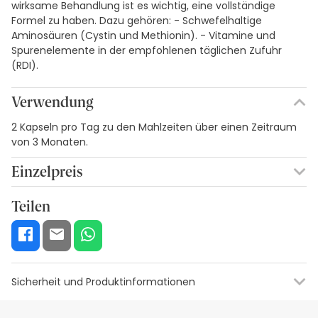
wirksame Behandlung ist es wichtig, eine vollständige
Formel zu haben. Dazu gehören: - Schwefelhaltige
Aminosäuren (Cystin und Methionin). - Vitamine und
Spurenelemente in der empfohlenen täglichen Zufuhr
(RDI).
Verwendung
2 Kapseln pro Tag zu den Mahlzeiten über einen Zeitraum
von 3 Monaten.
Einzelpreis
0,29€ / Kapseln
Teilen
Sicherheit und Produktinformationen
Informationen zum Etikett
Visuelle Sicherheitsressourcen
Ang