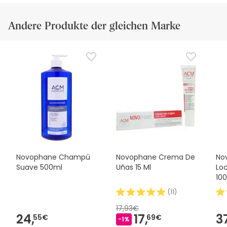
Andere Produkte der gleichen Marke
Novophane Champú
Novophane Crema De
No
Suave 500ml
Uñas 15 Ml
Loc
10
(
11
)
17,93€
24,
17,
3
55€
69€
-1%