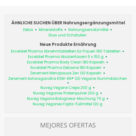
ÄHNLICHE SUCHEN ÜBER Nahrungsergänzungsmittel
Detox
Mineralstoffe
Nahrungsersatzmittel
Etuis und Schatullen
Neue Produkte Ernährung
Exceldiet Pharma Abnehmtabletten für Frauen 180 Tabletten
Exceldiet Pharma Akazienfasern 5 x 150 g
Exceldiet Pharma Body Clean 180 Kapseln
Exceldiet Pharma Detoxine 180 Kapseln
Zenement Menopause Zen 120 Kapseln
Zenement Ashwagandha KSM-66® 120 Vegane Gummibärchen
Nuveg Vegane Crepe 200 g
Nuveg Veganes Proteinpulver 200 g
Nuveg Vegane Bolognese-Mischung 70 g
Nuveg Veganes Fajita-Füllmittel 120 g
MEJORES OFERTAS