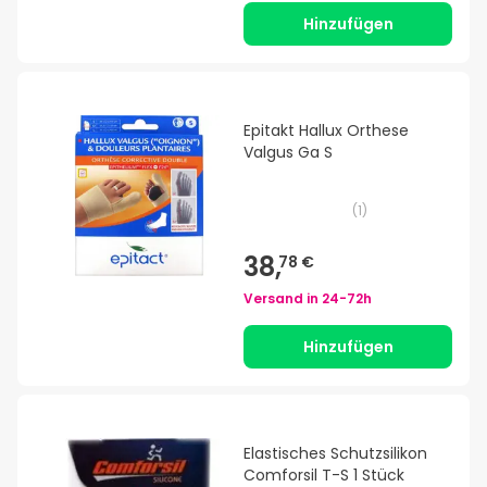
Hinzufügen
Epitakt Hallux Orthese
Valgus Ga S
(
1
)
38,
78 €
Versand in
24-72h
Hinzufügen
Elastisches Schutzsilikon
Comforsil T-S 1 Stück