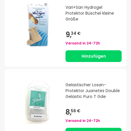
Vari+San Hydrogel
Protektor Büschel kleine
Größe
9,
34 €
Versand in
24-72h
Hinzufügen
Gelastischer Losan-
Protektor Juanetes Double
Gelastic Puro T Gde
8,
56 €
Versand in
24-72h