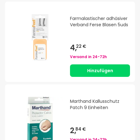
Farmalastischer adhäsiver
Verband Ferse Blasen 5uds
4,
22 €
Versand in
24-72h
Hinzufügen
Marthand Kallusschutz
Patch 9 Einheiten
2,
84 €
Versand in
24-72h