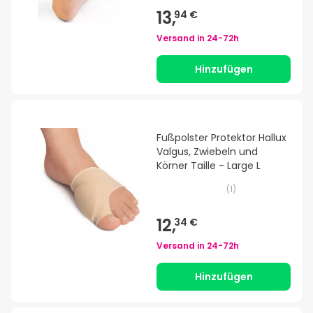
13,
94 €
Versand in
24-72h
Hinzufügen
Fußpolster Protektor Hallux
Valgus, Zwiebeln und
Körner Taille - Large L
(
1
)
12,
34 €
Versand in
24-72h
Hinzufügen