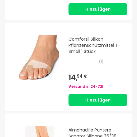
Hinzufügen
Comforsil Silikon
Pflanzenschutzmittel T-
Small 1 Stück
(
1
)
14,
94 €
Versand in
24-72h
Hinzufügen
Almohadilla Puntera
Sanator Silicone 36/38