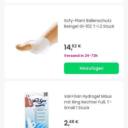
Sofy-Plant Ballenschutz
Reingel Gl-102 T-l 2 Stück
14,
62 €
Versand in
24-72h
Hinzufügen
Vari+San Hydrogel Maus
mit Ring Rechter Fuß T-
Small 1 Stück
2,
48 €