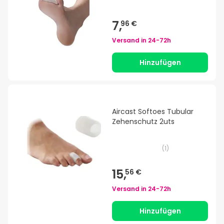
7,
96 €
Versand in
24-72h
Hinzufügen
Aircast Softoes Tubular
Zehenschutz 2uts
(
1
)
15,
56 €
Versand in
24-72h
Hinzufügen