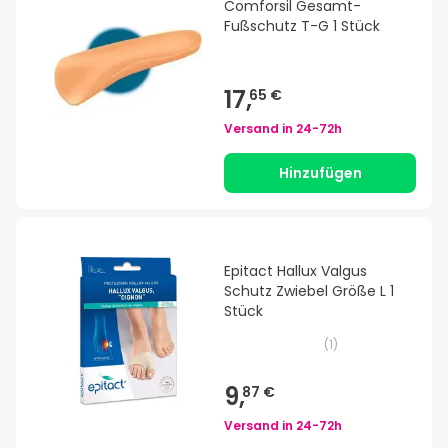
Comforsil Gesamt-
Fußschutz T-G 1 Stück
17,
65 €
Versand in
24-72h
Hinzufügen
Epitact Hallux Valgus
Schutz Zwiebel Größe L 1
Stück
(
1
)
9,
87 €
Versand in
24-72h