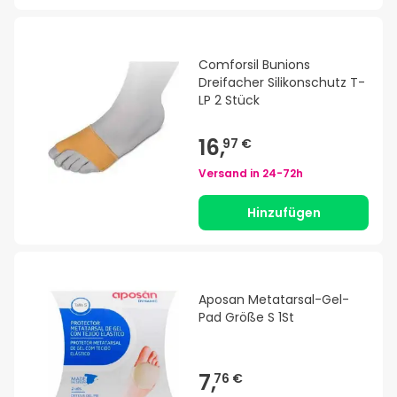
Comforsil Bunions
Dreifacher Silikonschutz T-
LP 2 Stück
16,
97 €
Versand in
24-72h
Hinzufügen
Aposan Metatarsal-Gel-
Pad Größe S 1St
7,
76 €