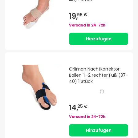
19,
95 €
Versand in
24-72h
Hinzufügen
Orliman Nachtkorrektor
Ballen T-2 rechter Fuß (37-
40) 1 Stück
(
1
)
14,
25 €
Versand in
24-72h
Hinzufügen