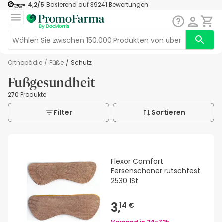
4,2
/5
Basierend auf
39241
Bewertungen
Orthopädie
/
Füße
/
Schutz
Fußgesundheit
270 Produkte
Filter
Sortieren
Flexor Comfort
Fersenschoner rutschfest
2530 1St
3,
14 €
Versand in
24-72h