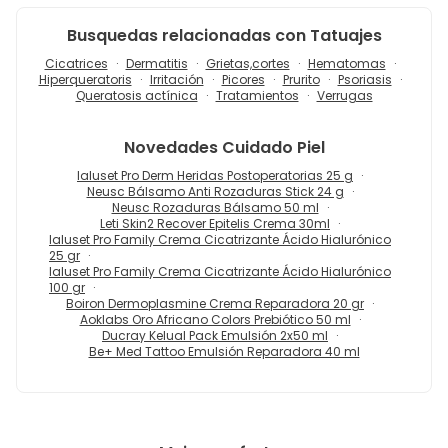
Busquedas relacionadas con Tatuajes
Cicatrices
Dermatitis
Grietas,cortes
Hematomas
Hiperqueratoris
Irritación
Picores
Prurito
Psoriasis
Queratosis actínica
Tratamientos
Verrugas
Novedades
Cuidado Piel
Ialuset Pro Derm Heridas Postoperatorias 25 g
Neusc Bálsamo Anti Rozaduras Stick 24 g
Neusc Rozaduras Bálsamo 50 ml
Leti Skin2 Recover Epitelis Crema 30ml
Ialuset Pro Family Crema Cicatrizante Ácido Hialurónico
25 gr
Ialuset Pro Family Crema Cicatrizante Ácido Hialurónico
100 gr
Boiron Dermoplasmine Crema Reparadora 20 gr
Aoklabs Oro Africano Colors Prebiótico 50 ml
Ducray Kelual Pack Emulsión 2x50 ml
Be+ Med Tattoo Emulsión Reparadora 40 ml