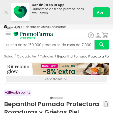
Continúa en la App
Cuidamos de ti con promociones
Abrir
exclusivas
4,2
/5
Basado en
39293
opiniones
Salud
/
Cuidado Piel
/
Tatuajes
/
Bepanthol Pomada Protectora Rozad
Ver detalles
*-8% a partir de 72€ hasta el 16/08/2026. Se excluyen
Medicamentos y Leches infantiles de 0-6 meses o especiales. No
acumulable.
+
21
Health points
Bepanthol Pomada Protectora
Rozaduras y Grietas Piel