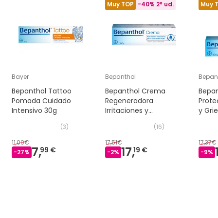
Muy TOP
-40% 2ª ud.
Muy 
Bayer
Bepanthol
Bepan
Bepanthol Tattoo
Bepanthol Crema
Bepa
Pomada Cuidado
Regeneradora
Prote
Intensivo 30g
Irritaciones y
y Grie
Rozaduras Piel Atópica
100 g
(
3
)
(
16
)
100 g
11,00€
17,51€
17,37€
7,
17,
99 €
19 €
-
27
%
-
2
%
-
9
%