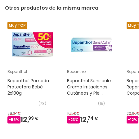
Otros productos de la misma marca
Muy TOP
Muy 
Bepanthol
Bepanthol
Bepan
Bepanthol Pomada
Bepanthol Sensicalm
Bepa
Protectora Bebé
Crema Irritaciones
Repar
2x100g
Cutáneas y Piel
Corpo
Atópica 50 g
(
78
)
(
15
)
29,04€
16,50€
20,00
12,
12,
99 €
74 €
-
55
%
-
23
%
-
12
%