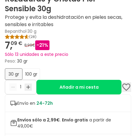
Sensible 30g
Protege y evita la deshidratación en pieles secas,
sensibles e irritables
Bepanthol
·
30 g
(
28
)
7,
09 €
-
21
%
8,99€
Sólo 13 unidades a este precio
Peso
:
30 gr
30 gr
100 gr
Añadir a mi cesta
Envío en
24-72h
Envíos sólo a 2,99€
.
Envío gratis
a partir de
49,00€