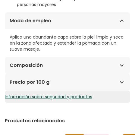
personas mayores
Modo de empleo
Aplica una abundante capa sobre la piel limpia y seca
en la zona afectada y extender la pomada con un
suave masaje.
Composición
AQUA, LANOLIN, PARAFFINUM LIQUIDUM, PETROLATUM,
Precio por 100 g
PANTHENOL, PRUNUS AMYGDALUS DULCIS OIL, CERA ALBA,
CETYL ALCOHOL, STEARYL ALCOHOL, OZOKERITE,
Información sobre seguridad y productos
23,63€ / 100 g
GLYCERYL OLEATE, LANOLIN ALCOHOL.
Productos relacionados