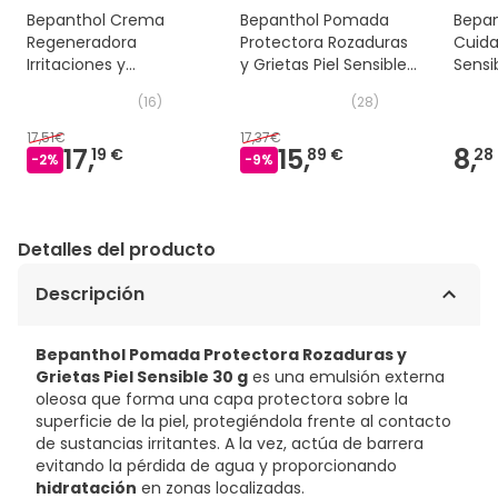
Bepanthol Crema
Bepanthol Pomada
Bepa
Regeneradora
Protectora Rozaduras
Cuida
Irritaciones y
y Grietas Piel Sensible
Sensi
Rozaduras Piel Atópica
100 g
g
(
16
)
(
28
)
100 g
17,51€
17,37€
17,
15,
8,
19 €
89 €
28
-
2
%
-
9
%
Detalles del producto
Descripción
Bepanthol Pomada Protectora Rozaduras y
Grietas Piel Sensible 30 g
es una emulsión externa
oleosa que forma una capa protectora sobre la
superficie de la piel, protegiéndola frente al contacto
de sustancias irritantes. A la vez, actúa de barrera
evitando la pérdida de agua y proporcionando
hidratación
en zonas localizadas.