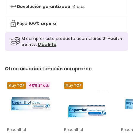
Devolución garantizada
14 días
Pago
100% seguro
Al comprar este producto acumularás
21
Health
points.
Más Info
Otros usuarios también compraron
Muy TOP
-40% 2ª ud.
Muy TOP
Bepanthol
Bepanthol
Bepan