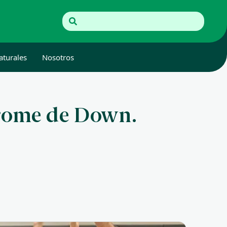
aturales
Nosotros
drome de Down.