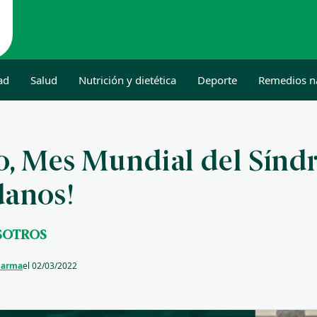
ad
Salud
Nutrición y dietética
Deporte
Remedios n
, Mes Mundial del Sín
danos!
SOTROS
Farma
el
02/03/2022