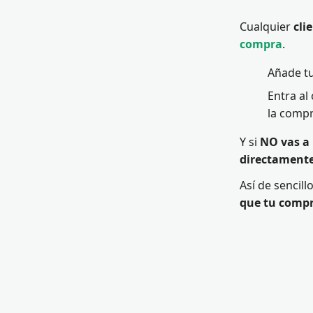
Cualquier
cli
compra
.
Añade t
Entra al
la comp
Y si
NO vas a
directamente
Así de sencill
que tu compr