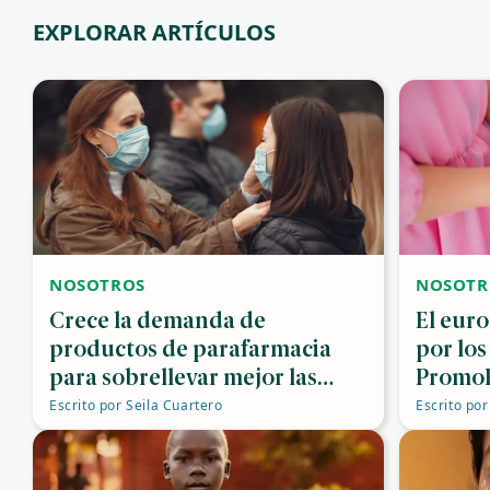
EXPLORAR ARTÍCULOS
NOSOTROS
NOSOTR
Crece la demanda de
El euro
productos de parafarmacia
por los
para sobrellevar mejor las
PromoF
afecciones respiratorias
6.000€ 
Escrito por
Seila Cuartero
Escrito por
invest
sanitar