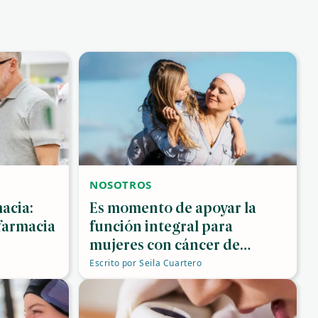
NOSOTROS
acia:
Es momento de apoyar la
farmacia
función integral para
mujeres con cáncer de
mama, ¿nos ayudas?
Escrito por
Seila Cuartero