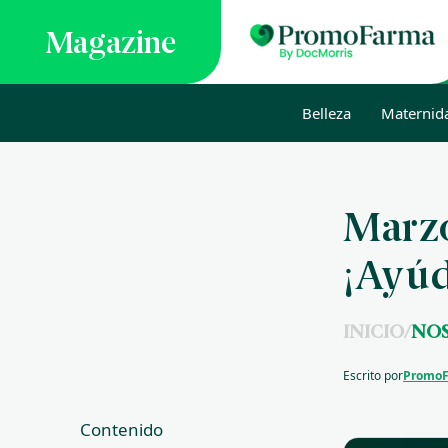
Magazine
Belleza
Maternid
Marzo
¡Ayú
INICIO
/
NO
Escrito por
Promo
Contenido