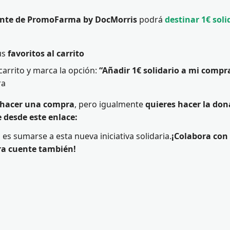
ente de PromoFarma by DocMorris
podrá
destinar 1€ soli
us
favoritos al carrito
 carrito y marca la opción:
“Añadir 1€ solidario a mi compr
ra
 hacer una compra
, pero igualmente
quieres hacer la don
 desde este enlace:
o es sumarse a esta nueva iniciativa solidaria.
¡Colabora con
a cuente también!