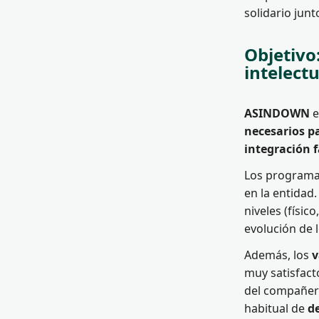
solidario junt
Objetivo
intelectu
ASINDOWN
e
necesarios p
integración f
Los program
en la entidad.
niveles (físic
evolución de 
Además, los
v
muy satisfact
del compañer
habitual de
d