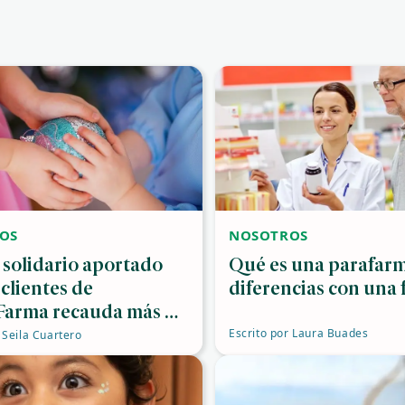
OS
NOSOTROS
 solidario aportado
Qué es una parafarm
 clientes de
diferencias con una 
arma recauda más de
que se destinan a la
Escrito por
Laura Buades
Seila Cuartero
igación y cooperación
ias