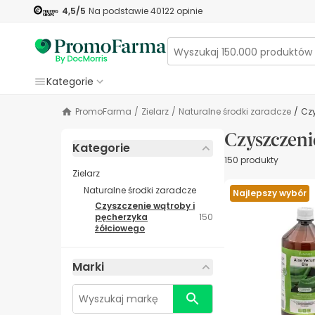
4,5
/5
Na podstawie
40122
opinie
Kategorie
PromoFarma
/
Zielarz
/
Naturalne środki zaradcze
/
C
Czyszczeni
Kategorie
150 produkty
Zielarz
Naturalne środki zaradcze
Najlepszy wybór
Czyszczenie wątroby i
pęcherzyka
150
żółciowego
Marki