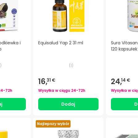
odkiewka i
Equisalud Yap 2 31 ml
Sura Vitasa
p
120 kapsułek
)
(
1
)
16,
24,
31 €
14 €
24-72h
Wysyłka w ciągu
24-72h
Wysyłka w ci
j
Dodaj
D
Najlepszy wybór