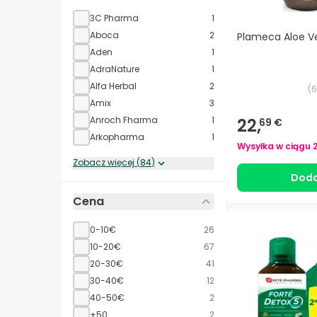
3C Pharma
1
Aboca
2
Plameca Aloe Ve
Aden
1
AdraNature
1
Alfa Herbal
2
(
6
Amix
3
22,
Anroch Fharma
1
69 €
Arkopharma
1
Wysyłka w ciągu
Zobacz więcej
(
84
)
Doda
Cena
0-10€
26
10-20€
67
20-30€
41
30-40€
12
40-50€
2
+50
2