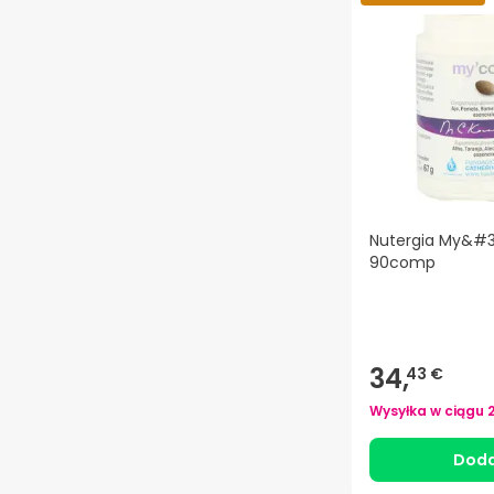
Nutergia My&#3
90comp
34,
43 €
Wysyłka w ciągu
Doda