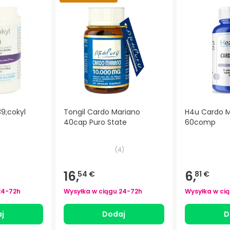
9;cokyl
Tongil Cardo Mariano
H4u Cardo 
40cap Puro State
60comp
(
4
)
16,
6,
54 €
81 €
24-72h
Wysyłka w ciągu
24-72h
Wysyłka w ci
j
Dodaj
D