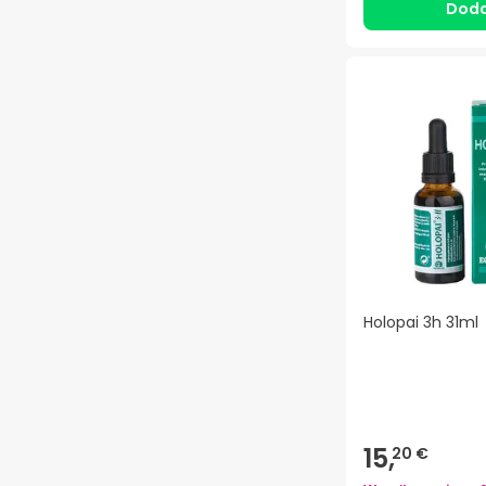
Doda
Holopai 3h 31ml
15,
20 €