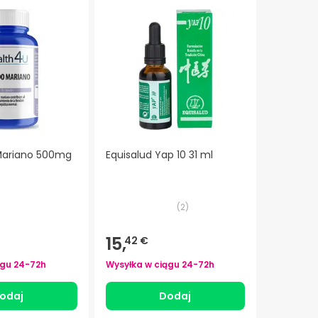
Mariano 500mg
Equisalud Yap 10 31 ml
(
2
)
15,
42 €
ągu
24-72h
Wysyłka w ciągu
24-72h
odaj
Dodaj