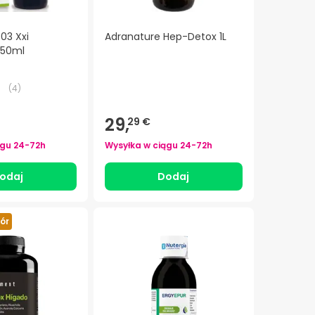
03 Xxi
Adranature Hep-Detox 1L
 50ml
(
4
)
29,
29 €
ągu
24-72h
Wysyłka w ciągu
24-72h
odaj
Dodaj
ór