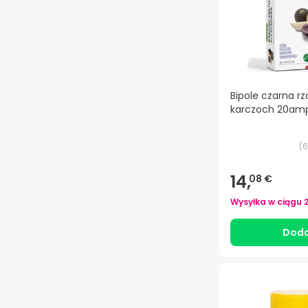
Bipole czarna rz
karczoch 20am
(
6
14,
08 €
Wysyłka w ciągu
Doda