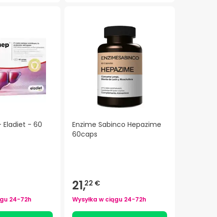
 Eladiet - 60
Enzime Sabinco Hepazime
60caps
21,
22 €
ągu
24-72h
Wysyłka w ciągu
24-72h