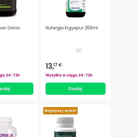
ver Detox
Nutergia Ergyepur 250ml
(
8
)
13,
17 €
ągu
24-72h
Wysyłka w ciągu
24-72h
odaj
Dodaj
Najlepszy wybór