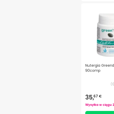
Nutergia Green&
90comp
(
1
35,
67 €
Wysyłka w ciągu