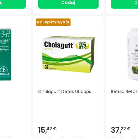
j
Dodaj
D
Najlepszy wybór
Cholagutt Detox 60caps
Betula Betus
15,
37,
42 €
22 €