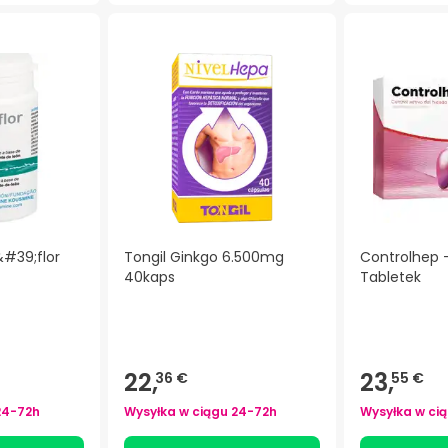
#39;flor
Tongil Ginkgo 6.500mg
Controlhep -
40kaps
Tabletek
)
22,
23,
36 €
55 €
24-72h
Wysyłka w ciągu
24-72h
Wysyłka w ci