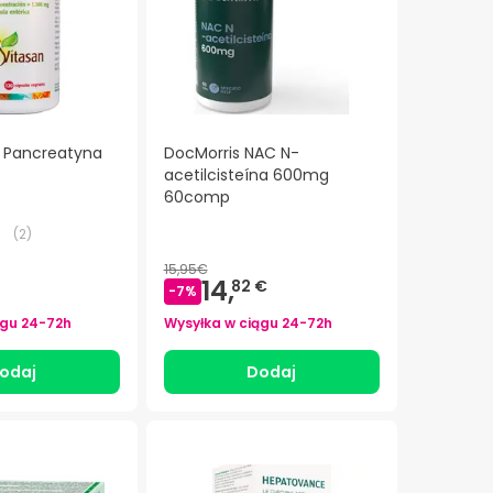
n Pancreatyna
DocMorris NAC N-
acetilcisteína 600mg
60comp
(
2
)
15,95€
14,
82 €
-
7
%
ągu
24-72h
Wysyłka w ciągu
24-72h
odaj
Dodaj