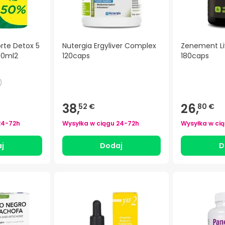
rte Detox 5
Nutergia Ergyliver Complex
Zenement Li
00ml2
120caps
180caps
)
38,
26,
52 €
80 €
24-72h
Wysyłka w ciągu
24-72h
Wysyłka w ci
j
Dodaj
D