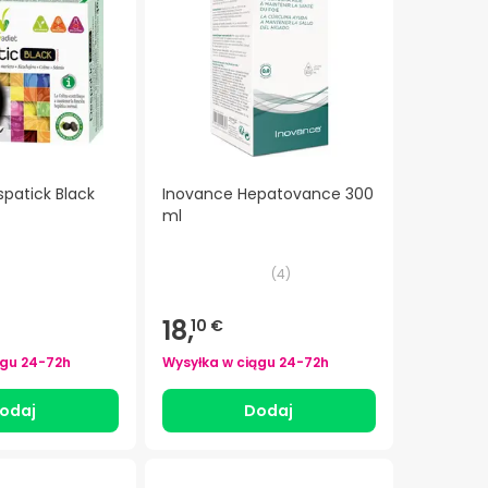
patick Black
Inovance Hepatovance 300
ml
(
4
)
18,
10 €
ągu
24-72h
Wysyłka w ciągu
24-72h
odaj
Dodaj