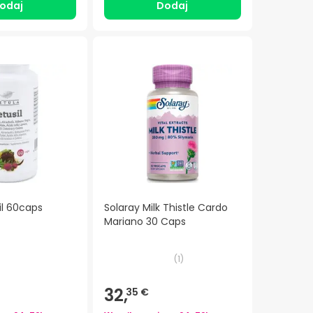
odaj
Dodaj
il 60caps
Solaray Milk Thistle Cardo
Mariano 30 Caps
(
1
)
32,
35 €