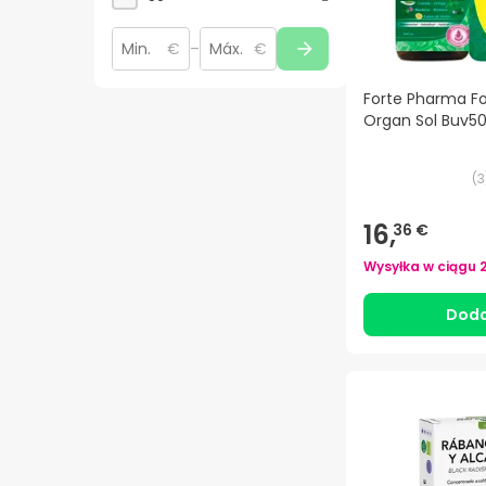
€
–
€
Forte Pharma Fo
Organ Sol Buv5
(
3
16,
36 €
Wysyłka w ciągu
Doda