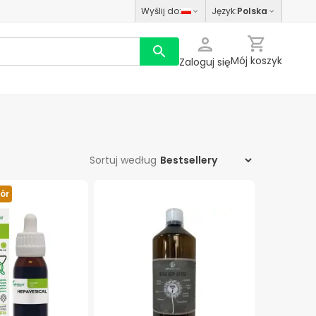
Wyślij do
:
Język
:
Polska
Mój koszyk
Zaloguj się
Sortuj według
ór