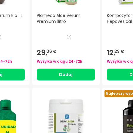
rum Bio 1 L
Plameca Aloe Verum
Kompozytor 
Premium 1litro
Hepavesical
)
(
7
)
29,
12,
06 €
29 €
24-72h
Wysyłka w ciągu
24-72h
Wysyłka w ci
j
Dodaj
D
Najlepszy wyb