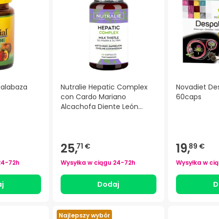
Calabaza
Nutralie Hepatic Complex
Novadiet Des
con Cardo Mariano
60caps
Alcachofa Diente León
60caps
)
25,
19,
71 €
89 €
24-72h
Wysyłka w ciągu
24-72h
Wysyłka w ci
j
Dodaj
D
Najlepszy wybór