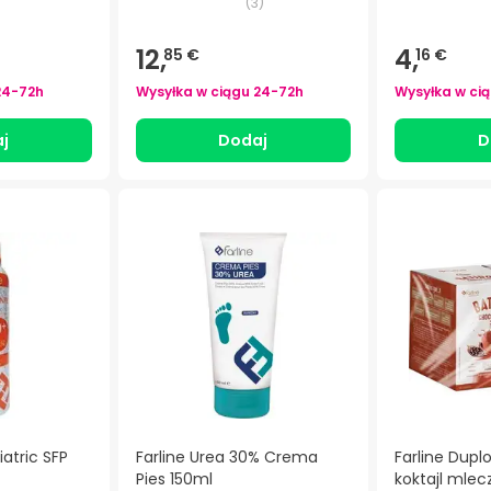
(
3
)
12,
4,
85 €
16 €
24-72h
Wysyłka w ciągu
24-72h
Wysyłka w ci
j
Dodaj
D
iatric SFP
Farline Urea 30% Crema
Farline Dup
Pies 150ml
koktajl mlecz