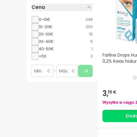
Cena
0-10€
348
10-20€
300
20-30€
19
30-40€
9
40-50€
1
Farline Drops 
+50
3
0,2% Kwas hialu
€
–
€
(
3
3,
19 €
Wysyłka w ciągu
Doda