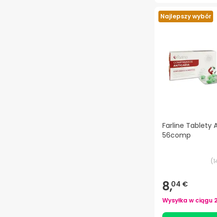
Najlepszy wybór
Farline Tablety 
56comp
(
1
8,
04 €
Wysyłka w ciągu