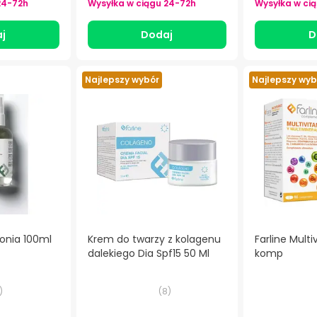
24-72h
Wysyłka w ciągu
24-72h
Wysyłka w ci
j
Dodaj
D
Najlepszy wybór
Najlepszy wyb
lonia 100ml
Krem do twarzy z kolagenu
Farline Mult
dalekiego Dia Spf15 50 Ml
komp
)
(
8
)