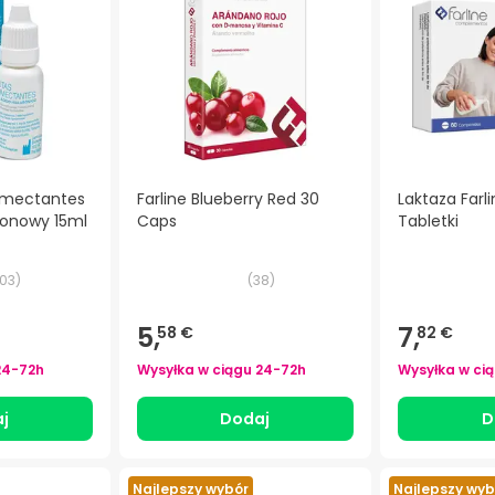
Humectantes
Farline Blueberry Red 30
Laktaza Farl
ronowy 15ml
Caps
Tabletki
03
)
(
38
)
5,
7,
58 €
82 €
24-72h
Wysyłka w ciągu
24-72h
Wysyłka w ci
j
Dodaj
D
Najlepszy wybór
Najlepszy wyb