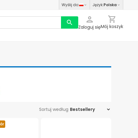
Wyślij do
:
Język
:
Polska
Mój koszyk
Zaloguj się
Sortuj według
ór