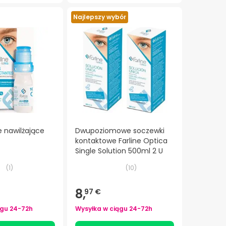
Najlepszy wybór
e nawilżające
Dwupoziomowe soczewki
kontaktowe Farline Optica
Single Solution 500ml 2 U
(
1
)
(
10
)
8,
97 €
ągu
24-72h
Wysyłka w ciągu
24-72h