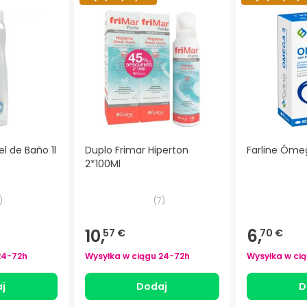
el de Baño 1l
Duplo Frimar Hiperton
Farline Óme
2*100Ml
)
(
7
)
10,
6,
57 €
70 €
24-72h
Wysyłka w ciągu
24-72h
Wysyłka w ci
j
Dodaj
D