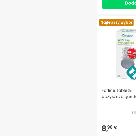
Doda
Najlepszy wybór
Farline tabletki
oczyszczające 9
(
1
8,
98 €