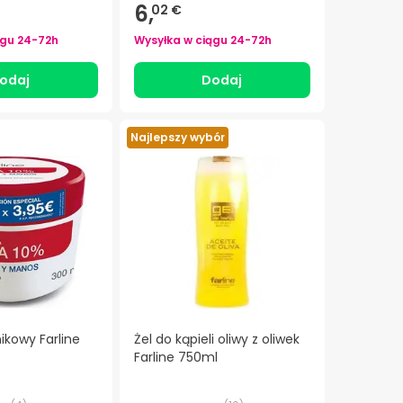
6,
02 €
ągu
24-72h
Wysyłka w ciągu
24-72h
odaj
Dodaj
Najlepszy wybór
kowy Farline
Żel do kąpieli oliwy z oliwek
Farline 750ml