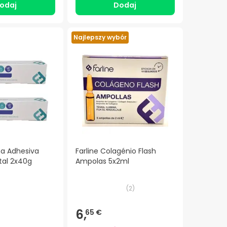
odaj
Dodaj
Najlepszy wybór
ma Adhesiva
Farline Colagénio Flash
tal 2x40g
Ampolas 5x2ml
(
2
)
6,
65 €