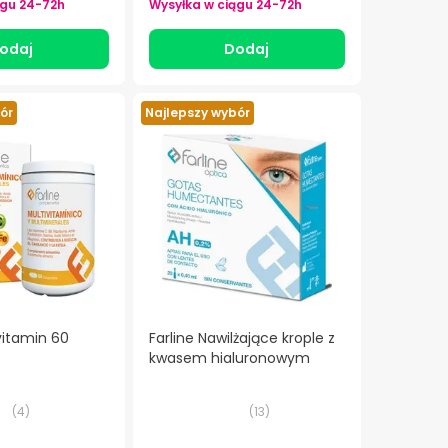
ągu
24-72h
Wysyłka w ciągu
24-72h
odaj
Dodaj
ór
Najlepszy wybór
ivitamin 60
Farline Nawilżające krople z
kwasem hialuronowym
(
4
)
(
13
)