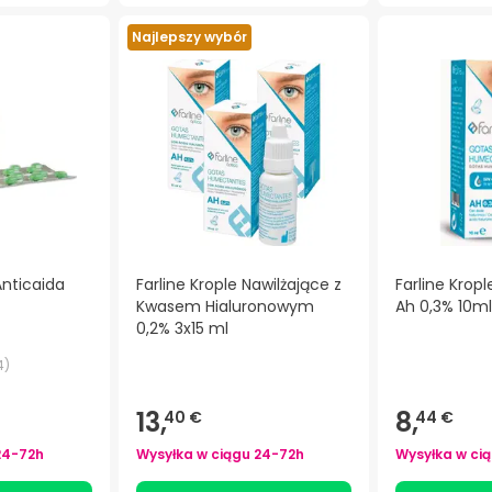
Najlepszy wybór
Anticaida
Farline Krople Nawilżające z
Farline Kropl
Kwasem Hialuronowym
Ah 0,3% 10ml
0,2% 3x15 ml
4
)
13,
8,
40 €
44 €
24-72h
Wysyłka w ciągu
24-72h
Wysyłka w ci