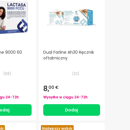
ine 9000 60
Dual Farline Ah30 Ręcznik
oftalmiczny
(
58
)
(
22
)
8,
00 €
ągu
24-72h
Wysyłka w ciągu
24-72h
odaj
Dodaj
ór
Najlepszy wybór