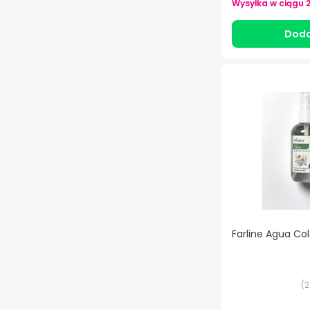
Wysyłka w ciągu
Doda
Farline Agua Co
(
2