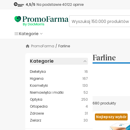
4,5
/5
Na podstawie
40122
opinie
Kategorie
PromoFarma
/
Farline
Farline
Kategorie
Dietetyka
16
Higiena
167
Kosmetyki
130
Niemowlęta i matki
52
Optyka
250
680 produkty
Ortopedia
4
Zdrowie
31
Najlepszy wybór
Zielarz
30