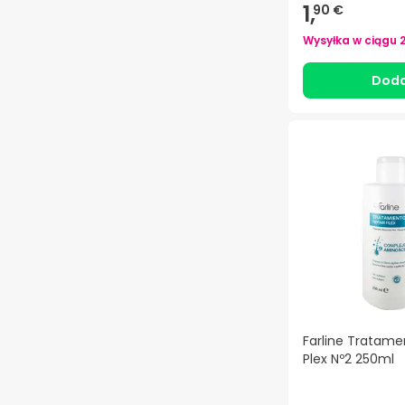
1,
90 €
Wysyłka w ciągu
Doda
Farline Tratame
Plex Nº2 250ml