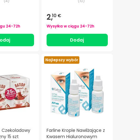
(
4
)
(
10
)
2,
10 €
ągu
24-72h
Wysyłka w ciągu
24-72h
odaj
Dodaj
Najlepszy wybór
lo Czekoladowy
Farline Krople Nawilżające z
ny 15 szt
Kwasem Hialuronowym