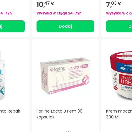
10,
7,
47 €
03 €
24-72h
Wysyłka w ciągu
24-72h
Wysyłka w ci
j
Dodaj
D
nto Repair
Farline Lacto B Fem 30
Krem moczni
kapsułek
300 Ml