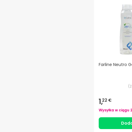
Farline Neutro G
(
2
1,
22 €
Wysyłka w ciągu
Doda