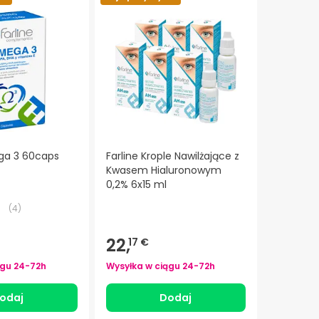
ga 3 60caps
Farline Krople Nawilżające z
Kwasem Hialuronowym
0,2% 6x15 ml
(
4
)
22,
17 €
ągu
24-72h
Wysyłka w ciągu
24-72h
odaj
Dodaj