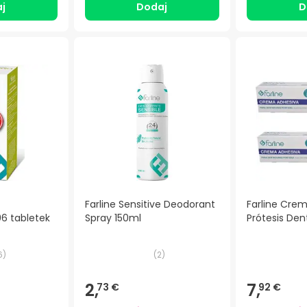
j
Dodaj
D
Farline Sensitive Deodorant
Farline Cre
6 tabletek
Spray 150ml
Prótesis Den
6
)
(
2
)
2,
7,
73 €
92 €