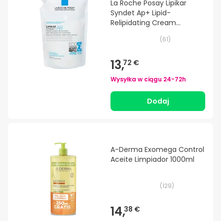
La Roche Posay Lipikar
Syndet Ap+ Lipid-
Relipidating Cream
Cleansing 400ml
(
61
)
13,
72 €
Wysyłka w ciągu
24-72h
Dodaj
A-Derma Exomega Control
Aceite Limpiador 1000ml
(
129
)
14,
38 €