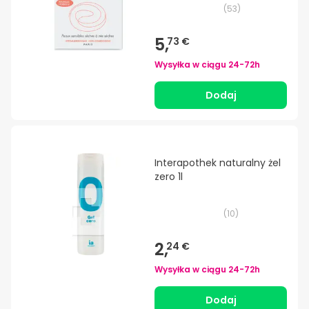
(
53
)
5,
73 €
Wysyłka w ciągu
24-72h
Dodaj
Interapothek naturalny żel
zero 1l
(
10
)
2,
24 €
Wysyłka w ciągu
24-72h
Dodaj