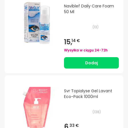
Naviblef Daily Care Foam
50 Ml
(
13
)
15,
14 €
Wysyłka w ciągu
24-72h
Dodaj
Svr Topialyse Gel Lavant
Eco-Pack 1000ml
(
138
)
6,
33 €