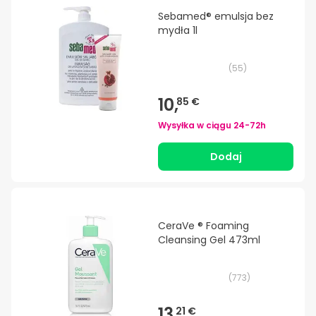
Sebamed® emulsja bez
mydła 1l
(
55
)
10,
85 €
Wysyłka w ciągu
24-72h
Dodaj
CeraVe ® Foaming
Cleansing Gel 473ml
(
773
)
13,
21 €