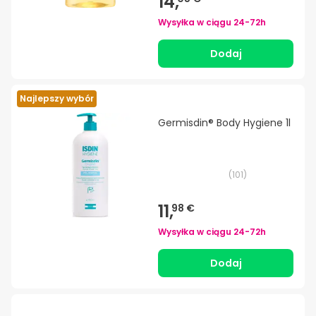
14,
Wysyłka w ciągu
24-72h
Dodaj
Najlepszy wybór
Germisdin® Body Hygiene 1l
(
101
)
11,
98 €
Wysyłka w ciągu
24-72h
Dodaj