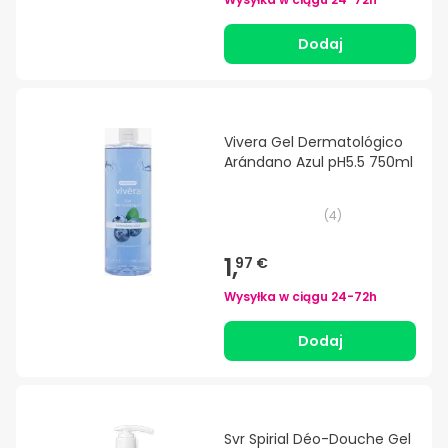
Dodaj
Vivera Gel Dermatológico
Arándano Azul pH5.5 750ml
(
4
)
1,
97 €
Wysyłka w ciągu
24-72h
Dodaj
Svr Spirial Déo-Douche Gel