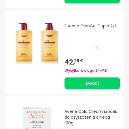
Eucerin OleoGel Duplo 2x1L
(
6
)
42,
28 €
Wysyłka w ciągu
24-72h
Dodaj
Avène Cold Cream środek
do czyszczenia chleba
100g