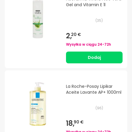
Gel and Vitamin E 1l
(
35
)
2,
20 €
Wysyłka w ciągu
24-72h
Dodaj
La Roche-Posay Lipikar
Aceite Lavante AP+ 1000ml
(
96
)
18,
90 €
Wysyłka w ciągu
24-72h