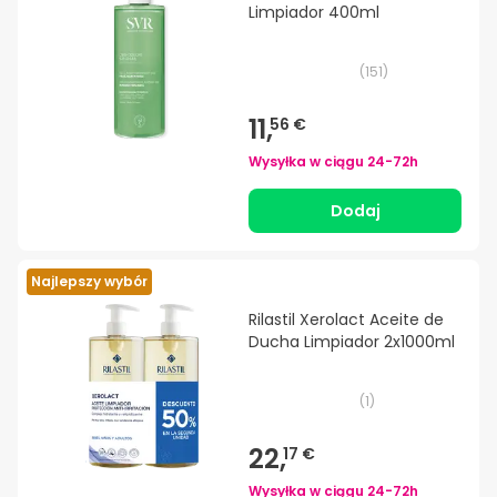
Limpiador 400ml
(
151
)
11,
56 €
Wysyłka w ciągu
24-72h
Dodaj
Najlepszy wybór
Rilastil Xerolact Aceite de
Ducha Limpiador 2x1000ml
(
1
)
22,
17 €
Wysyłka w ciągu
24-72h