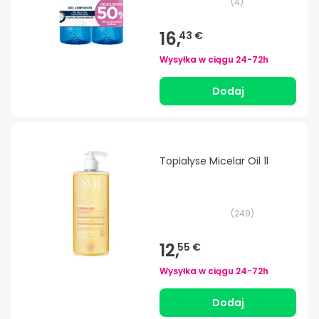
(
4
)
16,
43 €
Wysyłka w ciągu
24-72h
Dodaj
Topialyse Micelar Oil 1l
(
249
)
12,
55 €
Wysyłka w ciągu
24-72h
Dodaj