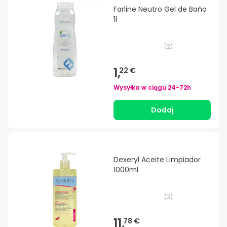
Farline Neutro Gel de Baño
1l
(
2
)
1,
22 €
Wysyłka w ciągu
24-72h
Dodaj
Dexeryl Aceite Limpiador
1000ml
(
3
)
11,
78 €