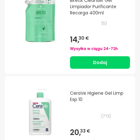
Biretix Cleanser Gel
Limpiador Purificante
Recarga 400ml
(
5
)
14,
30 €
Wysyłka w ciągu
24-72h
Dodaj
CeraVe Higiene Gel Limp
Esp 10
(
773
)
20,
33 €