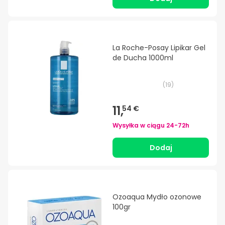
La Roche-Posay Lipikar Gel
de Ducha 1000ml
(
19
)
11,
54 €
Wysyłka w ciągu
24-72h
Dodaj
Ozoaqua Mydło ozonowe
100gr