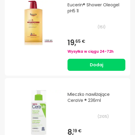
Eucerin® Shower Oleogel
pH5 1l
(
151
)
19,
65 €
Wysyłka w ciągu
24-72h
Dodaj
Mleczko nawilżające
CeraVe ® 236ml
(
2105
)
8,
19 €