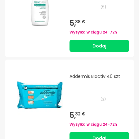
(
5
)
5,
38 €
Wysyłka w ciągu
24-72h
Dodaj
Addermis Biactiv 40 szt
(
3
)
5,
32 €
Wysyłka w ciągu
24-72h
Dodaj