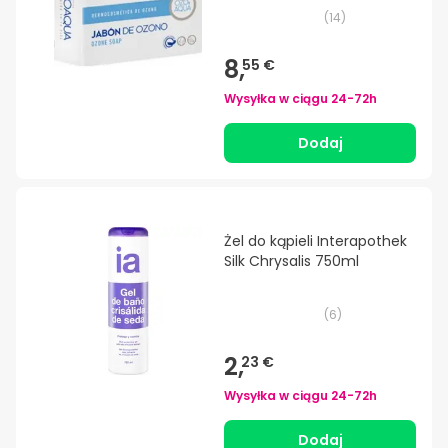
(
14
)
8,
55 €
Wysyłka w ciągu
24-72h
Dodaj
Żel do kąpieli Interapothek
Silk Chrysalis 750ml
(
6
)
2,
23 €
Wysyłka w ciągu
24-72h
Dodaj