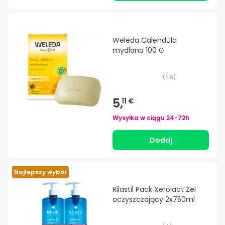
Weleda Calendula
mydlana 100 G
(
49
)
5,
11 €
Wysyłka w ciągu
24-72h
Dodaj
Najlepszy wybór
Rilastil Pack Xerolact Żel
oczyszczający 2x750ml