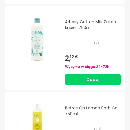
Arbasy Cotton Milk Żel do
kąpieli 750ml
(
2
)
2,
12 €
Wysyłka w ciągu
24-72h
Dodaj
Betres On Lemon Bath Gel
750ml
(
20
)