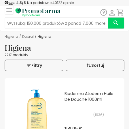
4,5
/5
Na podstawie
40122
opinie
Higiena
/
Kapral
/
Higiena
Higiena
2717 produkty
Filtry
Sortuj
Bioderma Atoderm Huile
De Douche 1000ml
(
1936
)
05 €