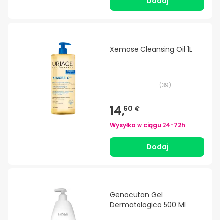
Dodaj
Xemose Cleansing Oil 1L
(
39
)
14,
60 €
Wysyłka w ciągu
24-72h
Dodaj
Genocutan Gel
Dermatologico 500 Ml