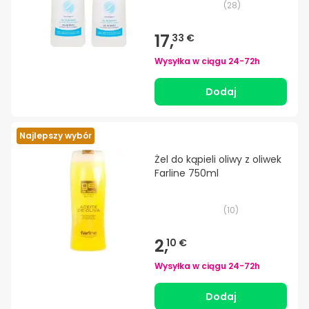
(
28
)
17,
33 €
Wysyłka w ciągu
24-72h
Dodaj
Najlepszy wybór
Żel do kąpieli oliwy z oliwek
Farline 750ml
(
10
)
2,
10 €
Wysyłka w ciągu
24-72h
Dodaj