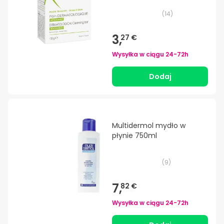
(
14
)
3,
27 €
Wysyłka w ciągu
24-72h
Dodaj
Multidermol mydło w
płynie 750ml
(
9
)
7,
82 €
Wysyłka w ciągu
24-72h