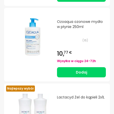
Ozoaqua ozonowe mydło
w płynie 250ml
(
16
)
10,
77 €
Wysyłka w ciągu
24-72h
Dodaj
Najlepszy wybór
Lactacyd Żel do kąpieli 2x1L