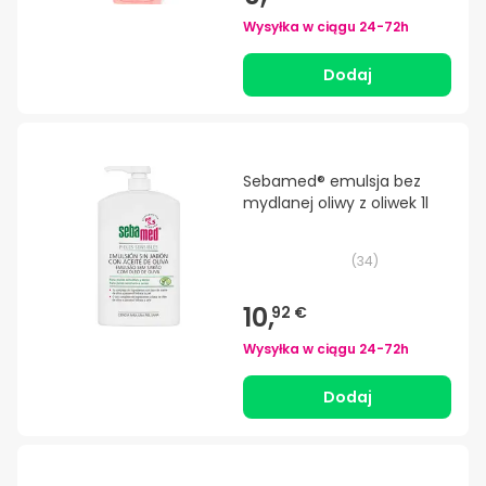
Wysyłka w ciągu
24-72h
Dodaj
Sebamed® emulsja bez
mydlanej oliwy z oliwek 1l
(
34
)
10,
92 €
Wysyłka w ciągu
24-72h
Dodaj