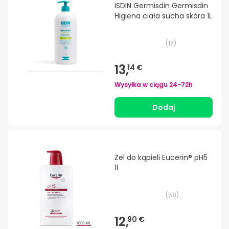
ISDIN Germisdin Germisdin
Higiena ciała sucha skóra 1L
(
17
)
13,
14 €
Wysyłka w ciągu
24-72h
Dodaj
Żel do kąpieli Eucerin® pH5
1l
(
58
)
12,
90 €