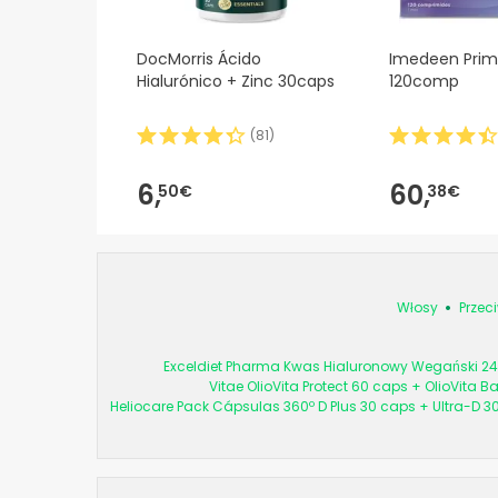
DocMorris Ácido
Imedeen Prim
Hialurónico + Zinc 30caps
120comp
(
81
)
6,
60,
50€
38€
Włosy
Przec
Exceldiet Pharma Kwas Hialuronowy Wegański 24
Vitae OlioVita Protect 60 caps + OlioVita B
Heliocare Pack Cápsulas 360º D Plus 30 caps + Ultra-D 3