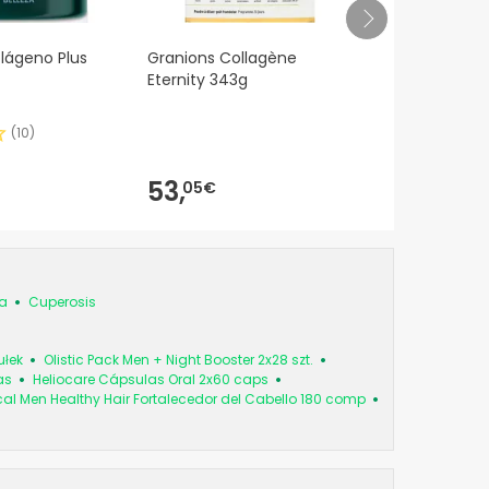
lágeno Plus
Granions Collagène
Luxmetique 
Eternity 343g
Formuła 15 Fi
wiekiem
(
10
)
53,
56,
05€
23€
ka
Cuperosis
ułek
Olistic Pack Men + Night Booster 2x28 szt.
as
Heliocare Cápsulas Oral 2x60 caps
cal Men Healthy Hair Fortalecedor del Cabello 180 comp