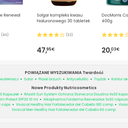
e Renewal
Solgar kompleks kwasu
DocMorris Co
hialuronowego 30 tabletek
400g
(
44
)
(
32
)
47,
20,
95€
03€
POWIĄZANE WYSZUKIWANIA Twardość
iwutleniacz
Solar
Płaski brzuch
Antycellulitic
Trądzik
Kontur o
Nowe Produkty Nutricosmetics
0 Kapsułek
Rilastil Sun System Ochrona Słoneczna Doustna 4x30 kaps
alm Protect SPF30 10 ml
Arkopharma Forderma Resveradox 3x30 cápsul
0 caps
Viviscal Healthy Hair Fortalecedor del Cabello 180 comp
Vivis
Viviscal Men Healthy Hair Fortalecedor del Cabello 60 comp