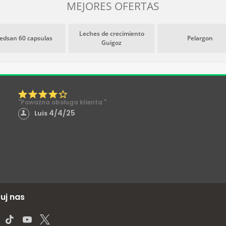
MEJORES OFERTAS
Leches de crecimiento
edsan 60 capsulas
Pelargon
Guigoz
"Poważna obsługa klienta "
4/4/25
Luis
uj nas