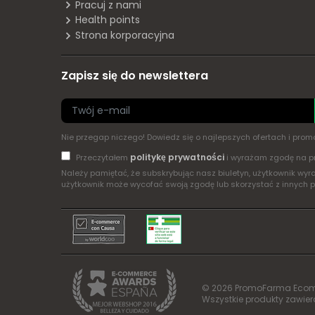
Pracuj z nami
Health points
Strona korporacyjna
Zapisz się do newslettera
Nie przegap niczego! Dowiedz się o najlepszych ofertach i pr
politykę prywatności
Przeczytałem
i wyrażam zgodę na p
Należy pamiętać, że subskrybując nasz biuletyn, użytkownik w
użytkownik może wycofać swoją zgodę lub skorzystać z innych 
© 2026 PromoFarma Ecom, S
Wszystkie produkty zawier