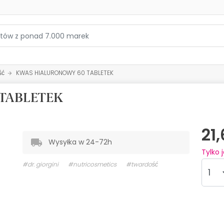
ść
KWAS HIALURONOWY 60 TABLETEK
TABLETEK
21
Wysyłka w 24-72h
Tylko 
#dr. giorgini
#nutricosmetics
#twardość