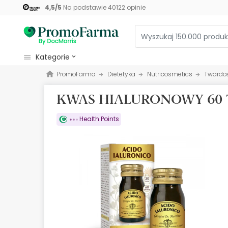
4,5
/
5
Na podstawie
40122
opinie
kategorie
PromoFarma
Dietetyka
Nutricosmetics
Twardo
Kosmetyki
KWAS HIALURONOWY 60 
Zdrowie
Higiena
Health Points
Dietetyka
Niemowlęta i matki
Optyka
Ortopedia
Zielarz