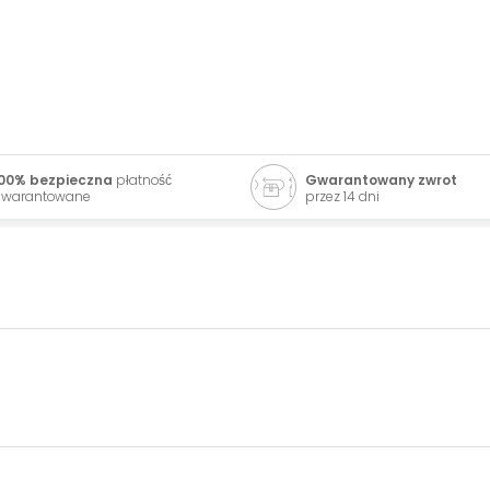
00% bezpieczna
płatność
Gwarantowany zwrot
warantowane
przez 14 dni