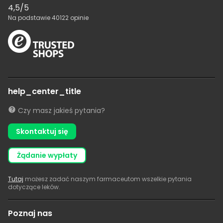
4,5
/5
Na podstawie
40122
opinie
help_center_title
Czy masz jakieś pytania?
Skontaktuj się
żądanie wypłaty
Tutaj
możesz zadać naszym farmaceutom wszelkie pytania
dotyczące leków.
Poznaj nas