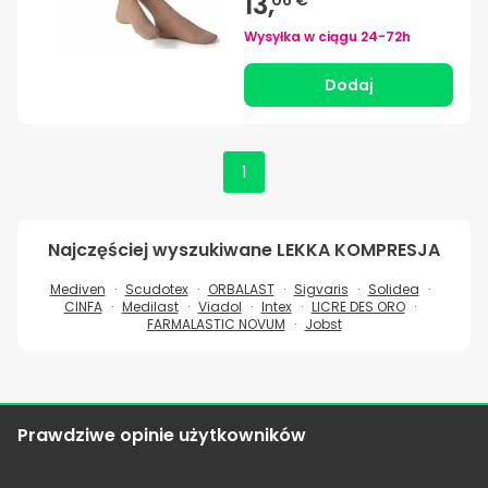
13,
06 €
Wysyłka w ciągu
24-72h
Dodaj
1
Najczęściej wyszukiwane
LEKKA KOMPRESJA
Mediven
Scudotex
ORBALAST
Sigvaris
Solidea
CINFA
Medilast
Viadol
Intex
LICRE DES ORO
FARMALASTIC NOVUM
Jobst
Prawdziwe opinie użytkowników