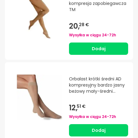
kompresja zapobiegawcza
TM
20,
28 €
Wysyłka w ciągu
24-72h
Dodaj
Orbalast krótki średni AD
kompresyjny bardzo jasny
beżowy mały-średni
rozmiar
12,
51 €
Wysyłka w ciągu
24-72h
Dodaj