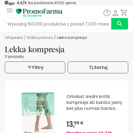
4,5
/5
Na podstawie
40122
opinie
Ortopedia
/
Krótka połowa
/
Lekka kompresja
Lekka kompresja
11 produkty
Filtry
Sortuj
Orbalast średni krótki
kompresja AD bardzo jasny
beż plus rozmiar bardzo
duży
13,
99 €
Wysyłka w ciągu
24-72h