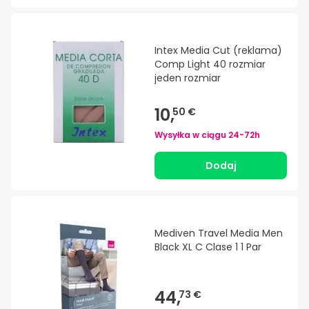
Intex Media Cut (reklama)
Comp Light 40 rozmiar
jeden rozmiar
10,
50 €
Wysyłka w ciągu
24-72h
Dodaj
Mediven Travel Media Men
Black XL C Clase 1 1 Par
44,
73 €