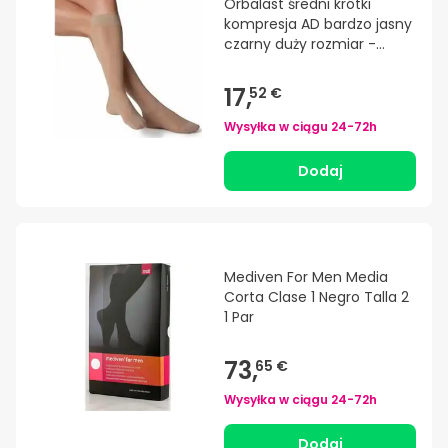
Orbalast średni krótki
kompresja AD bardzo jasny
czarny duży rozmiar -
bardzo duży
17,
52 €
Wysyłka w ciągu
24-72h
Dodaj
Mediven For Men Media
Corta Clase 1 Negro Talla 2
1 Par
73,
65 €
Wysyłka w ciągu
24-72h
Dodaj