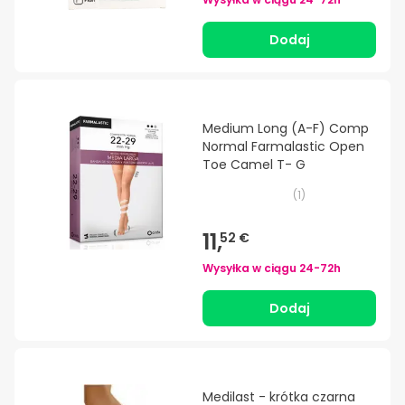
Dodaj
Medium Long (A-F) Comp
Normal Farmalastic Open
Toe Camel T- G
(
1
)
11,
52 €
Wysyłka w ciągu
24-72h
Dodaj
Medilast - krótka czarna