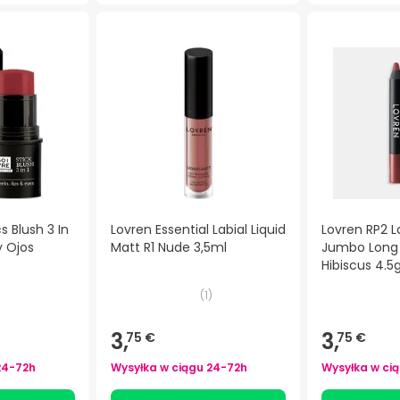
 Blush 3 In
Lovren Essential Labial Liquid
Lovren RP2 L
 y Ojos
Matt R1 Nude 3,5ml
Jumbo Long 
Hibiscus 4.5
(
1
)
3,
3,
75 €
75 €
24-72h
Wysyłka w ciągu
24-72h
Wysyłka w ci