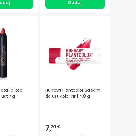
odaj
Dodaj
tallic Red
Hurraw! Plantcolor Balsam
 ust 4g
do ust Kolor Nr 1 4,8 g
7,
70 €