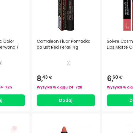
 Color
Camaleon Fluor Pomadka
Soivre Cosme
zerwona /
do ust Red Ferari 4g
Lips Matte C
4
)
(
1
)
8,
6,
43 €
60 €
24-72h
Wysyłka w ciągu
24-72h
Wysyłka w ci
j
Dodaj
D