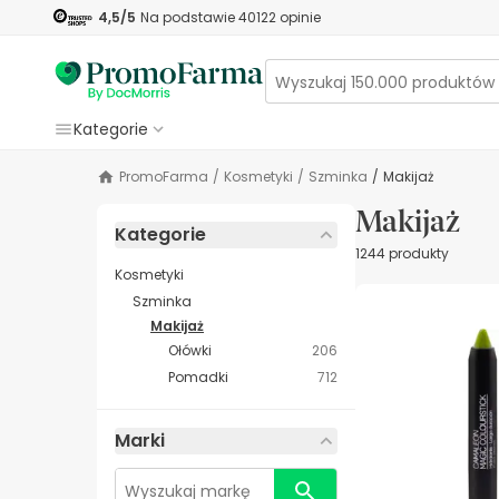
4,5
/5
Na podstawie
40122
opinie
Kategorie
PromoFarma
/
Kosmetyki
/
Szminka
/
Makijaż
Makijaż
Kategorie
1244 produkty
Kosmetyki
Szminka
Makijaż
Ołówki
206
Pomadki
712
Marki