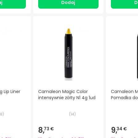
j
Dodaj
D
 Lip Liner
Camaleon Magic Color
Camaleon Me
intensywnie żółty N1 4g 1ud
Pomadka do
8
)
(
14
)
8,
9,
73 €
34 €