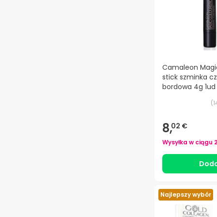
Camaleon Magic
stick szminka c
bordowa 4g 1ud
(
1
8,
02 €
Wysyłka w ciągu
Doda
Najlepszy wybór