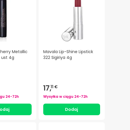
erry Metallic
Mavala Lip-Shine Lipstick
 ust 4g
322 Sigiriya 4g
17,
11 €
ągu
24-72h
Wysyłka w ciągu
24-72h
odaj
Dodaj