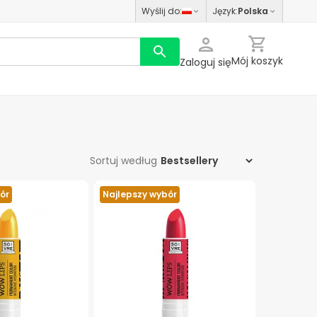
Wyślij do
:
Język
:
Polska
Mój koszyk
Zaloguj się
Sortuj według
ór
Najlepszy wybór