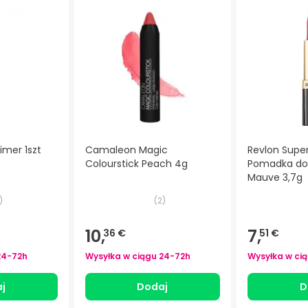
imer 1szt
Camaleon Magic
Revlon Super
Colourstick Peach 4g
Pomadka do 
Mauve 3,7g
)
(
2
)
10,
7,
36 €
51 €
24-72h
Wysyłka w ciągu
24-72h
Wysyłka w ci
j
Dodaj
D