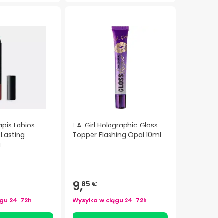
apis Labios
L.A. Girl Holographic Gloss
Lasting
Topper Flashing Opal 10ml
g
9,
85 €
ągu
24-72h
Wysyłka w ciągu
24-72h