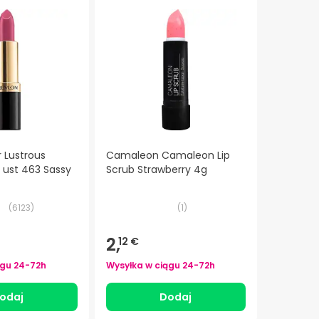
 Lustrous
Camaleon Camaleon Lip
ust 463 Sassy
Scrub Strawberry 4g
(
6123
)
(
1
)
2,
12 €
ągu
24-72h
Wysyłka w ciągu
24-72h
odaj
Dodaj