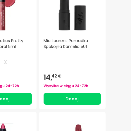
tics Pretty
Mia Laurens Pomadka
oral 5ml
Spokojna Kamelia 501
(
1
)
14,
42 €
ągu
24-72h
Wysyłka w ciągu
24-72h
odaj
Dodaj