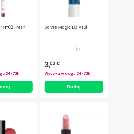
er N°02 Fresh
Soivre Magic Lip Azul
(
9
)
3,
02 €
ągu
24-72h
Wysyłka w ciągu
24-72h
odaj
Dodaj