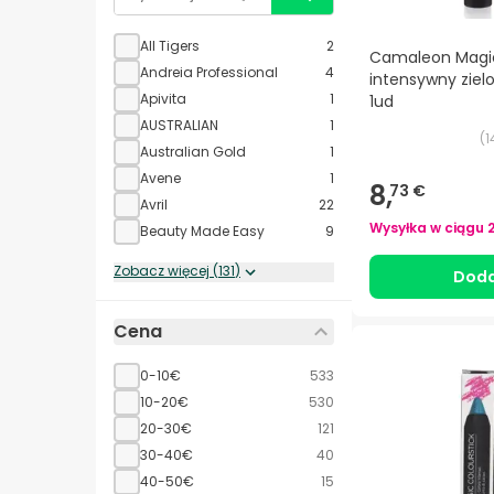
All Tigers
2
Camaleon Magi
Andreia Professional
4
intensywny ziel
Apivita
1
1ud
AUSTRALIAN
1
(
1
Australian Gold
1
Avene
1
8,
73 €
Avril
22
Wysyłka w ciągu
Beauty Made Easy
9
Zobacz więcej
(
131
)
Doda
Cena
0-10€
533
10-20€
530
20-30€
121
30-40€
40
40-50€
15