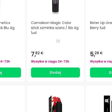
etics
Camaleon Magic Color
Beter Lip Lin
ck Blu 4g
sitck szminka szara / lila 4g
Berry 1ud
1ud
(
3
)
7,
5,
82 €
28 €
24-72h
Wysyłka w ciągu
24-72h
Wysyłka w ci
j
Dodaj
D