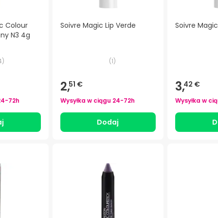
c Colour
Soivre Magic Lip Verde
Soivre Magic
ony N3 4g
4
)
(
1
)
2,
3,
51 €
42 €
24-72h
Wysyłka w ciągu
24-72h
Wysyłka w ci
j
Dodaj
D