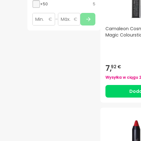
+50
5
€
–
€
Camaleon Cosm
Magic Coloursti
7,
92 €
Wysyłka w ciągu
Doda