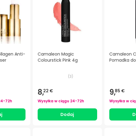
llagen Anti-
Camaleon Magic
Camaleon Ch
ser
Colourstick Pink 4g
Pomadka do
(
3
)
8,
9,
22 €
85 €
24-72h
Wysyłka w ciągu
24-72h
Wysyłka w ci
j
Dodaj
D