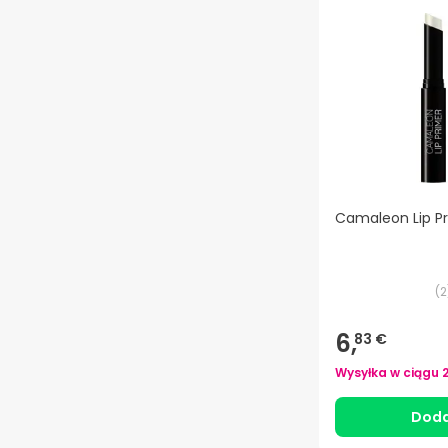
Camaleon Lip Pr
(
2
6,
83 €
Wysyłka w ciągu
Doda