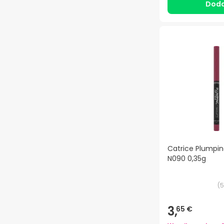
Doda
Catrice Plumping
N090 0,35g
(
5
3,
65 €