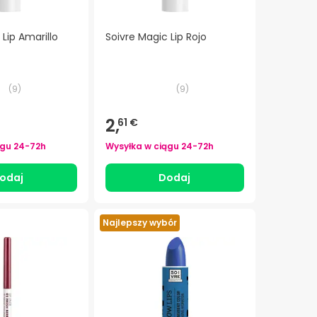
 Lip Amarillo
Soivre Magic Lip Rojo
(
9
)
(
9
)
2,
61 €
ągu
24-72h
Wysyłka w ciągu
24-72h
odaj
Dodaj
Najlepszy wybór