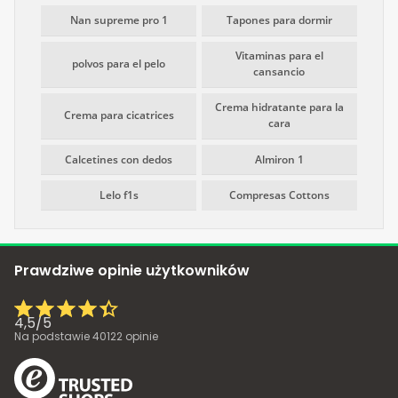
Nan supreme pro 1
Tapones para dormir
Vitaminas para el
polvos para el pelo
cansancio
Crema hidratante para la
Crema para cicatrices
cara
Calcetines con dedos
Almiron 1
Lelo f1s
Compresas Cottons
Prawdziwe opinie użytkowników
4,5
/
5
Na podstawie
40122
opinie