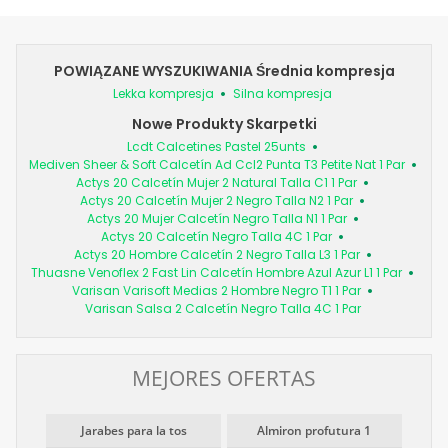
POWIĄZANE WYSZUKIWANIA Średnia kompresja
Lekka kompresja
Silna kompresja
Nowe Produkty Skarpetki
Lcdt Calcetines Pastel 25unts
Mediven Sheer & Soft Calcetín Ad Ccl2 Punta T3 Petite Nat 1 Par
Actys 20 Calcetín Mujer 2 Natural Talla C1 1 Par
Actys 20 Calcetín Mujer 2 Negro Talla N2 1 Par
Actys 20 Mujer Calcetín Negro Talla N1 1 Par
Actys 20 Calcetín Negro Talla 4C 1 Par
Actys 20 Hombre Calcetín 2 Negro Talla L3 1 Par
Thuasne Venoflex 2 Fast Lin Calcetín Hombre Azul Azur L1 1 Par
Varisan Varisoft Medias 2 Hombre Negro T1 1 Par
Varisan Salsa 2 Calcetín Negro Talla 4C 1 Par
MEJORES OFERTAS
Jarabes para la tos
Almiron profutura 1