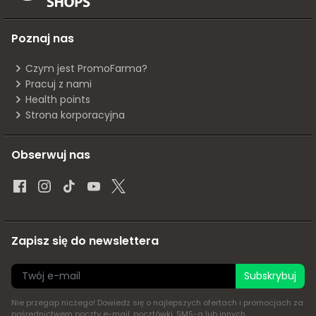
Poznaj nas
Czym jest PromoFarma?
Pracuj z nami
Health points
Strona korporacyjna
Obserwuj nas
Zapisz się do newslettera
Subskrybuj
Nie przegap niczego! Dowiedz się o najlepszych ofertach i promocjach za
pośrednictwem poczty e-mail, pocztówki, SMS-a lub innych