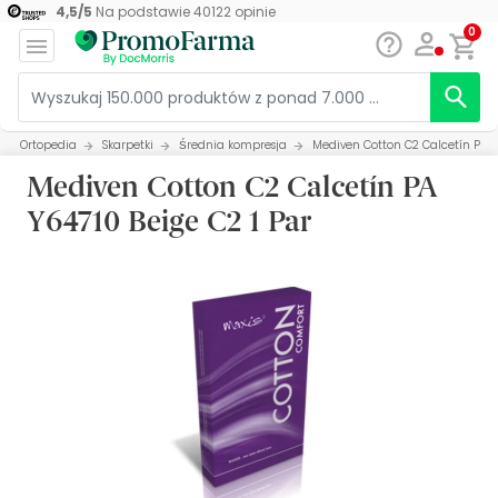
4,5
/
5
Na podstawie
40122
opinie
0
Ortopedia
Skarpetki
Średnia kompresja
Mediven Cotton C2 Calcetín PA Y6
Mediven Cotton C2 Calcetín PA
Y64710 Beige C2 1 Par