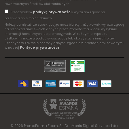
równoważnych środków elektronicznych
politykę prywatności
Przeczytałem
i wyrażam zgodę na
przetwarzanie moich danych
Należy pamiętać, że subskrybując nasz biuletyn, użytkownik wyraża zgodę
na przetwarzanie swoich danych przez Promofarma w celu wysyłania
informacji handlowych lub promocyjnych. W każdym przypadku
użytkownik może wycofać swoją zgodę lub skorzystać z innych praw
uznanych w zakresie ochrony danych, zgodnie z informacjami zawartymi
Polityce prywatności
w naszej
.
© 2026 PromoFarma Ecom, SL. DocMorris Digital Services, Lda.