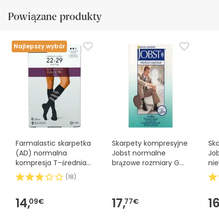
Powiązane produkty
Najlepszy wybór
Farmalastic skarpetka
Skarpety kompresyjne
Sk
(AD) normalna
Jobst normalne
Jo
kompresja T-średnia
brązowe rozmiary G
nie
czarna 1ud
1ud
(
18
)
14,
17,
16
09€
77€