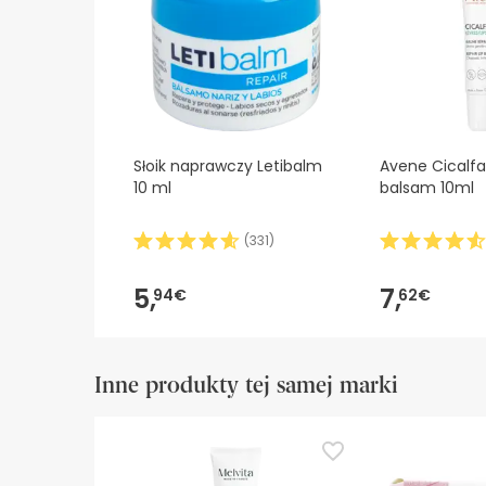
Słoik naprawczy Letibalm
Avene Cicalf
10 ml
balsam 10ml
(
331
)
5,
7,
94€
62€
Inne produkty tej samej marki