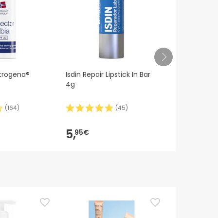
trogena®
Isdin Repair Lipstick In Bar
Balsam do u
4g
Posay Cicap
(
164
)
(
45
)
5,
7,
95€
21€