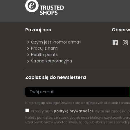
Poznaj nas
Obserw
Czym jest PromoFarma?
Pracuj z nami
Health points
Strona korporacyjna
Zapisz się do newslettera
Nie przegap niczego! Dowiedz się o najlepszych ofertach i pr
politykę prywatności
Przeczytałem
i wyrażam zgodę na p
Należy pamiętać, że subskrybując nasz biuletyn, użytkownik w
użytkownik może wycofać swoją zgodę lub skorzystać z innych 