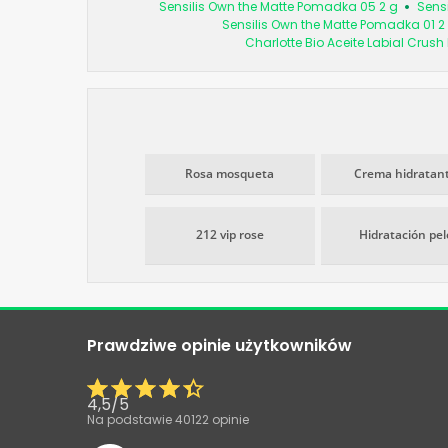
Sensilis Own the Matte Pomadka 05 2 g
Sens
Sensilis Own the Matte Pomadka 01 2
Charlotte Bio Aceite Labial Crush
Rosa mosqueta
Crema hidratan
212 vip rose
Hidratación pel
Prawdziwe opinie użytkowników
4,5
/
5
Na podstawie
40122
opinie