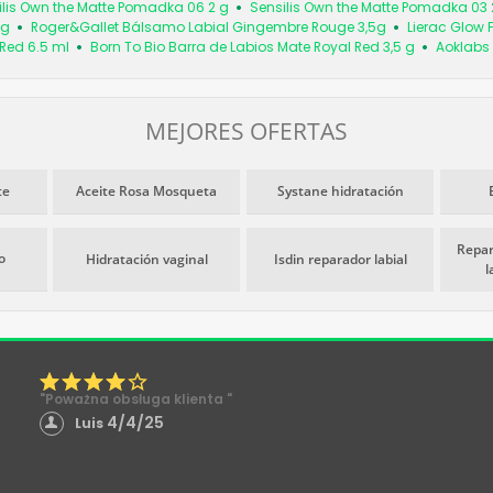
ilis Own the Matte Pomadka 06 2 g
Sensilis Own the Matte Pomadka 03 
 g
Roger&Gallet Bálsamo Labial Gingembre Rouge 3,5g
Lierac Glow 
 Red 6.5 ml
Born To Bio Barra de Labios Mate Royal Red 3,5 g
Aoklabs 
MEJORES OFERTAS
te
Aceite Rosa Mosqueta
Systane hidratación
Repar
o
Hidratación vaginal
Isdin reparador labial
l
"Poważna obsługa klienta "
4/4/25
Luis