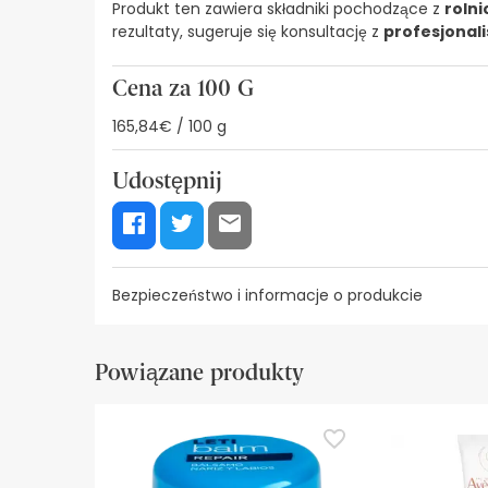
Produkt ten zawiera składniki pochodzące z
roln
rezultaty, sugeruje się konsultację z
profesjonalis
Cena za 100 G
165,84€ / 100 g
Udostępnij
Bezpieczeństwo i informacje o produkcie
Zasoby bezpieczeństwa wizualnego
Dane prod
Powiązane produkty
Zasoby bezpieczeństwa wizualnego
W tej chwili nie mamy obrazów zabezpieczeń dla
zalecamy zapoznanie się z informacjami dotyczą
bezpieczeństwa, prosimy o kontakt. Ponadto, jeśl