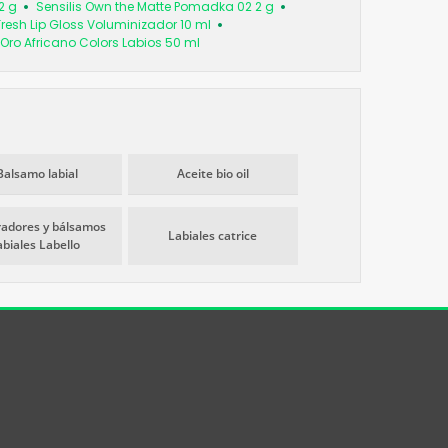
2 g
Sensilis Own the Matte Pomadka 02 2 g
Fresh Lip Gloss Voluminizador 10 ml
Oro Africano Colors Labios 50 ml
Balsamo labial
Aceite bio oil
adores y bálsamos
Labiales catrice
abiales Labello