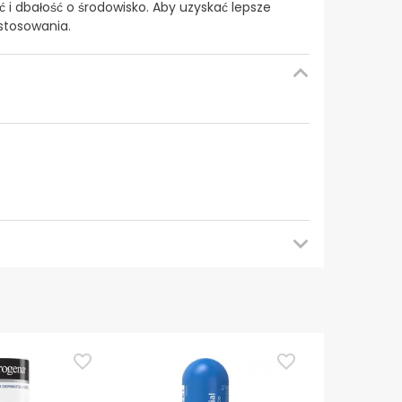
 i dbałość o środowisko. Aby uzyskać lepsze
 stosowania.
ego sprawdzenia aktualizacji. W międzyczasie
em. W razie jakichkolwiek pytań dotyczących
 naszymi warunkami
.