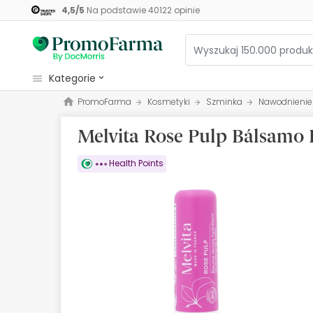
4,5
/
5
Na podstawie
40122
opinie
kategorie
PromoFarma
Kosmetyki
Szminka
Nawodnienie
Kosmetyki
Melvita Rose Pulp Bálsamo L
Zdrowie
Higiena
Health Points
Dietetyka
Niemowlęta i matki
Optyka
Ortopedia
Zielarz