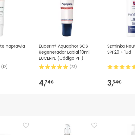
ate naprawia
Eucerin® Aquaphor SOS
Szminka Neu
Regenerador Labial 10ml
SPF20 + 1ud
EUCERIN, (Código PF )
(
12
)
(
23
)
4,
3,
74€
54€