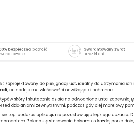
00% bezpieczna
płatność
Gwarantowany zwrot
warantowane
przez 14 dni
kt zaprojektowany do pielęgnacji ust, idealny do utrzymania ich 
reli
, co nadaje mu właściwości nawilżające i ochronne.
 typów skóry i skutecznie działa na odwodnione usta, zapewniaj
 przed działaniami zewnętrznymi, podczas gdy olej morelowy pom
e się topi podczas aplikacji, nie pozostawiając lepkiego uczucia.
m momentem. Zaleca się stosowanie balsamu o każdej porze dnia,