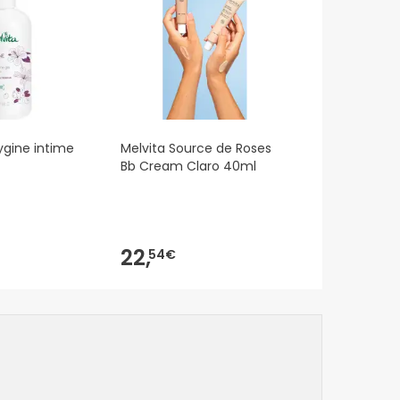
ygine intime
Melvita Source de Roses
Bb Cream Claro 40ml
22,
54€