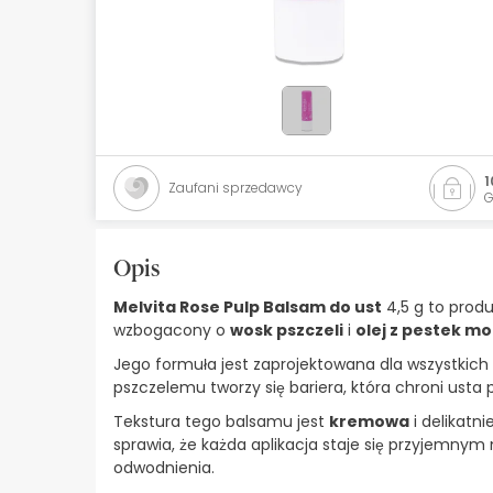
Kosmetyki naturalne
Oferty
Marki
Bestsellery
1
Zaufani sprzedawcy
G
Health Points
Opis
Melvita Rose Pulp Balsam do ust
4,5 g to produ
wzbogacony o
wosk pszczeli
i
olej z pestek mo
Jego formuła jest zaprojektowana dla wszystkich
pszczelemu tworzy się bariera, która chroni usta
Tekstura tego balsamu jest
kremowa
i delikatni
sprawia, że każda aplikacja staje się przyjemny
odwodnienia.