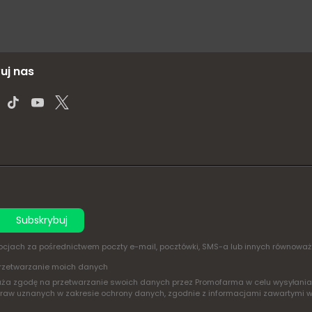
uj nas
Subskrybuj
omocjach za pośrednictwem poczty e-mail, pocztówki, SMS-a lub innych równowa
rzetwarzanie moich danych
yraża zgodę na przetwarzanie swoich danych przez Promofarma w celu wysyłan
praw uznanych w zakresie ochrony danych, zgodnie z informacjami zawartymi 