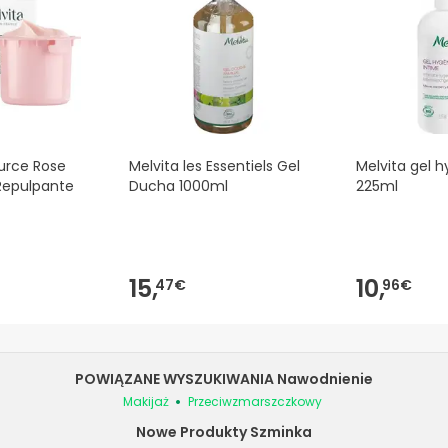
ource Rose
Melvita les Essentiels Gel
Melvita gel h
Repulpante
Ducha 1000ml
225ml
15,
10,
47€
96€
POWIĄZANE WYSZUKIWANIA Nawodnienie
Makijaż
Przeciwzmarszczkowy
Nowe Produkty Szminka