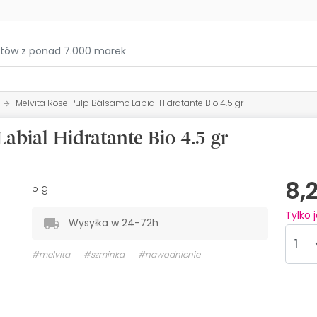
Melvita Rose Pulp Bálsamo Labial Hidratante Bio 4.5 gr
abial Hidratante Bio 4.5 gr
8,
5 g
Tylko 
Wysyłka w 24-72h
#melvita
#szminka
#nawodnienie