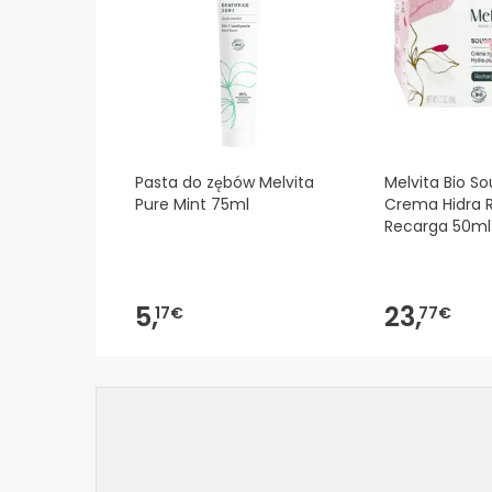
Pasta do zębów Melvita
Melvita Bio S
Pure Mint 75ml
Crema Hidra 
Recarga 50ml
5,
23,
17€
77€