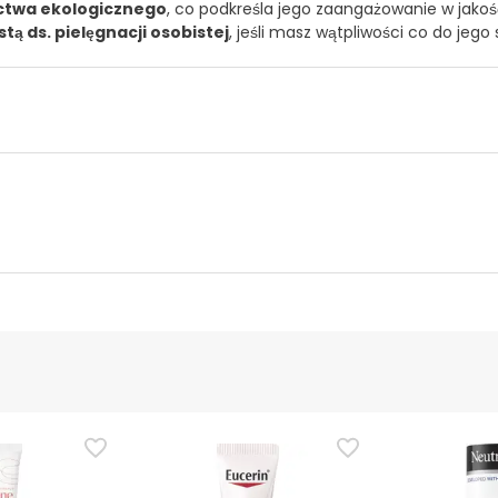
ictwa ekologicznego
, co podkreśla jego zaangażowanie w jakość
tą ds. pielęgnacji osobistej
, jeśli masz wątpliwości co do jego
ucenta
Upoważniony urzędnik
 tego produktu, ale pracujemy nad tym. Zachęcamy do późniejsz
cymi bezpieczeństwa dołączonymi do produktu przed jego użyci
i chcesz, możesz również zwrócić produkt, postępując
zgodnie z