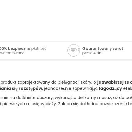
00% bezpieczna
płatność
Gwarantowany zwrot
warantowane
przez 14 dni
 produkt zaprojektowany do pielęgnacji skóry, o
jedwabistej te
iania się rozstępów
, jednocześnie zapewniając
łagodzący
efek
iennie na dotknięte obszary, wykonując delikatny masaż, aż do ca
 pierwszych miesięcy ciąży. Zaleca się dokładne oczyszczenie b