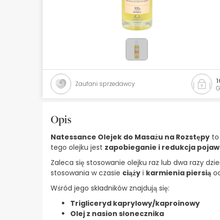
Kosmetyki naturalne
Oferty
Marki
Bestsellery
1
Zaufani sprzedawcy
G
Health Points
Opis
Natessance Olejek do Masażu na Rozstępy
to
tego olejku jest
zapobieganie i redukcja pojaw
Zaleca się stosowanie olejku raz lub dwa razy dz
stosowania w czasie
ciąży
i
karmienia piersią
od
Wśród jego składników znajdują się:
Trigliceryd kaprylowy/kaproinowy
Olej z nasion słonecznika