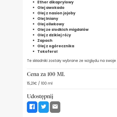
Ether dikaprylowy
Olej awokado
Olej z nasion jojoby
Olej lniany
Olej oliwkowy
Olej ze słodkich migdałów
Olej z dzikiej róży
Zapach
Olej z ogórecznika
Tokoferol
Te składniki zostały wybrane ze względu na swoje
Cena za 100 ML
15,21€ / 100 ml
Udostępnij