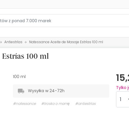
Antiestrías
Natessance Aceite de Masaje Estrías 100 ml
 Estrías 100 ml
15
100 ml
Tylko 
Wysyłka w 24-72h
#natessance
#troska o mamę
#antiestrías