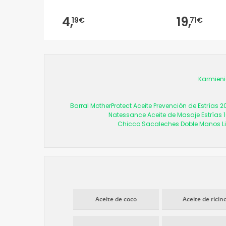
4,
19,
19€
71€
Karmienie
Barral MotherProtect Aceite Prevención de Estrías 2
Natessance Aceite de Masaje Estrías 
Chicco Sacaleches Doble Manos Li
Aceite de coco
Aceite de ricin