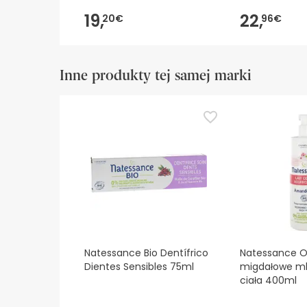
19,
22,
20€
96€
Inne produkty tej samej marki
Natessance Bio Dentífrico
Natessance O
Dientes Sensibles 75ml
migdałowe ml
ciała 400ml