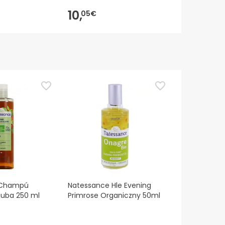
10,
6,
05€
09€
 Champú
Natessance Hle Evening
juba 250 ml
Primrose Organiczny 50ml