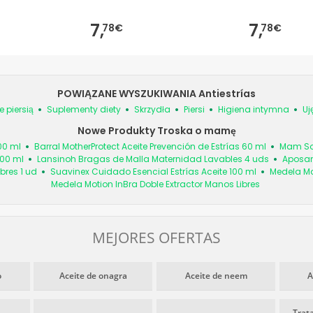
7,
7,
78€
78€
POWIĄZANE WYSZUKIWANIA Antiestrías
 piersią
Suplementy diety
Skrzydła
Piersi
Higiena intymna
Uj
Nowe Produkty Troska o mamę
00 ml
Barral MotherProtect Aceite Prevención de Estrías 60 ml
Mam Sob
100 ml
Lansinoh Bragas de Malla Maternidad Lavables 4 uds
Aposan
bres 1 ud
Suavinex Cuidado Esencial Estrías Aceite 100 ml
Medela Mo
Medela Motion InBra Doble Extractor Manos Libres
MEJORES OFERTAS
o
Aceite de onagra
Aceite de neem
A
Trat