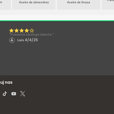
mo
Aceite de almendras
Aceite de linaza
"Poważna obsługa klienta "
4/4/25
Luis
uj nas