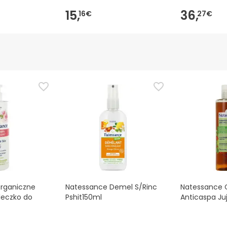
15,
36,
16€
27€
rganiczne
Natessance Demel S/Rinc
Natessance
eczko do
Pshit150ml
Anticaspa Ju