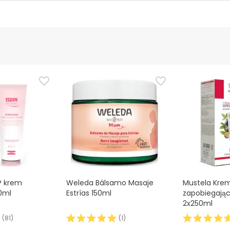
ucenta
Upoważniony urzędnik
 tego produktu, ale pracujemy nad tym. Zachęcamy do późniejsz
cymi bezpieczeństwa dołączonymi do produktu przed jego użyci
i chcesz, możesz również zwrócić produkt, postępując
zgodnie z
® krem
Weleda Bálsamo Masaje
Mustela Kre
50ml
Estrías 150ml
zapobiegają
2x250ml
(
81
)
(
1
)