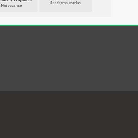
Sesderma estrías
Natessance