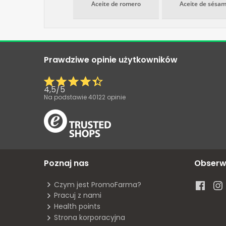
Aceite de romero
Aceite de sésa
Prawdziwe opinie użytkowników
4,5
/
5
Na podstawie
40122
opinie
Poznaj nas
Obserw
Czym jest PromoFarma?
Pracuj z nami
Health points
Strona korporacyjna