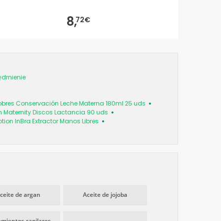
8,
72€
ędrnienie
res Conservación Leche Materna 180ml 25 uds
 Maternity Discos Lactancia 90 uds
tion InBra Extractor Manos Libres
ceite de argan
Aceite de jojoba
amientos capilares