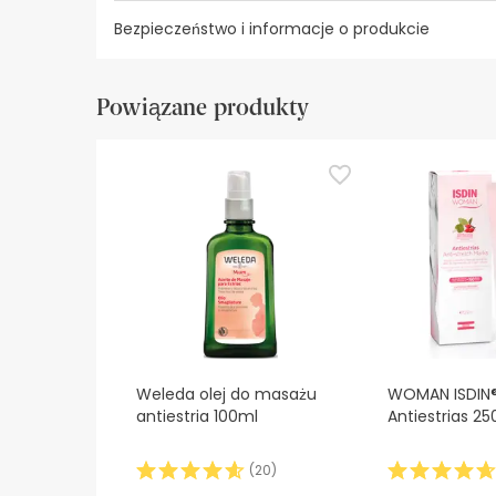
Bezpieczeństwo i informacje o produkcie
Zasoby bezpieczeństwa wizualnego
Dane prod
Powiązane produkty
Zasoby bezpieczeństwa wizualnego
W tej chwili nie mamy obrazów zabezpieczeń dla
zalecamy zapoznanie się z informacjami dotyczą
bezpieczeństwa, prosimy o kontakt. Ponadto, jeśl
Weleda olej do masażu
WOMAN ISDIN
antiestria 100ml
Antiestrias 2
(
20
)