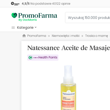
4,5
/
5
Na podstawie
40122
opinie
kategorie
PromoFarma
Niemowlęta i matki
Troska o mamę
Kosmetyki
Natessance Aceite de Masaje
Zdrowie
Higiena
Health Points
Dietetyka
Niemowlęta i matki
Optyka
Ortopedia
Zielarz