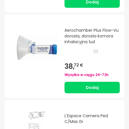
Dodaj
Aerochamber Plus Flow-Vu
dorosła, dorosła komora
inhalacyjna 1ud
(
3
)
38,
72 €
Wysyłka w ciągu
24-72h
Dodaj
L'Espace Camera Ped
C/Mas Gi