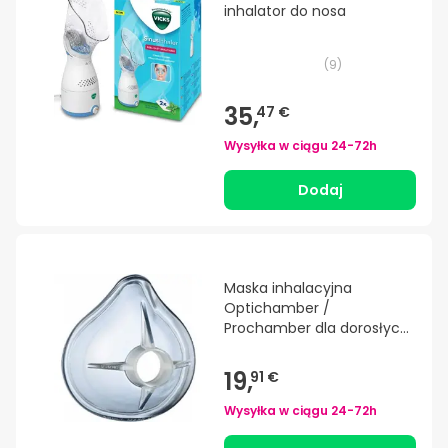
inhalator do nosa
(
9
)
35,
47 €
Wysyłka w ciągu
24-72h
Dodaj
Maska inhalacyjna
Optichamber /
Prochamber dla dorosłych
1ud
19,
91 €
Wysyłka w ciągu
24-72h