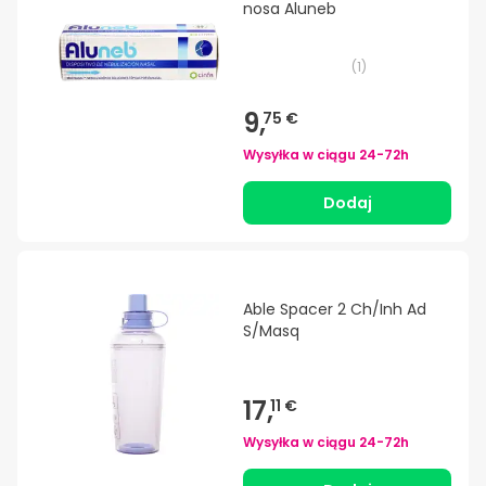
nosa Aluneb
(
1
)
9,
75 €
Wysyłka w ciągu
24-72h
Dodaj
Able Spacer 2 Ch/Inh Ad
S/Masq
17,
11 €
Wysyłka w ciągu
24-72h