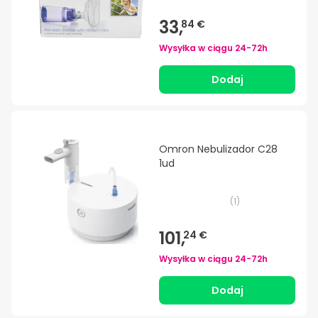
33,
84 €
Wysyłka w ciągu
24-72h
Dodaj
Omron Nebulizador C28
1ud
(
1
)
101,
24 €
Wysyłka w ciągu
24-72h
Dodaj