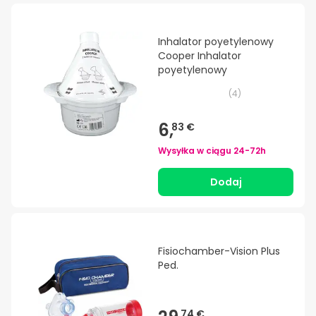
Inhalator poyetylenowy
Cooper Inhalator
poyetylenowy
(
4
)
6,
83 €
Wysyłka w ciągu
24-72h
Dodaj
Fisiochamber-Vision Plus
Ped.
74 €