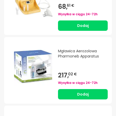
68,
61 €
Wysyłka w ciągu
24-72h
Dodaj
Mgławica Aerozolowa
Pharmoneb Apparatus
217,
02 €
Wysyłka w ciągu
24-72h
Dodaj