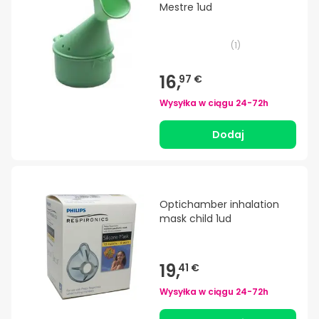
Mestre 1ud
(
1
)
16,
97 €
Wysyłka w ciągu
24-72h
Dodaj
Optichamber inhalation
mask child 1ud
19,
41 €
Wysyłka w ciągu
24-72h