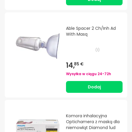
Able Spacer 2 Ch/Inh Ad
With Masq
(
1
)
14,
85 €
Wysyłka w ciągu
24-72h
Dodaj
Komora inhalacyjna
Optichamera z maską dla
niemowląt Diamond 1ud