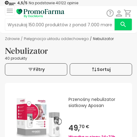
4,5
/5
Na podstawie
40122
opinie
Zdrowie
/
Pielęgnacja układu oddechowego
/
Nebulizator
Nebulizator
40 produkty
Filtry
Sortuj
Przenośny nebulizator
siatkowy Aposan
49,
70 €
Wysyłka w ciągu
24-72h