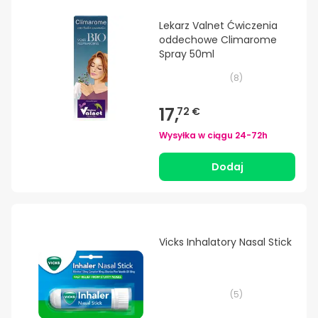
Lekarz Valnet Ćwiczenia
oddechowe Climarome
Spray 50ml
(
8
)
17,
72 €
Wysyłka w ciągu
24-72h
Dodaj
Vicks Inhalatory Nasal Stick
(
5
)