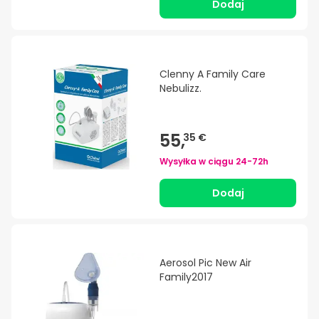
Dodaj
Clenny A Family Care
Nebulizz.
55,
35 €
Wysyłka w ciągu
24-72h
Dodaj
Aerosol Pic New Air
Family2017