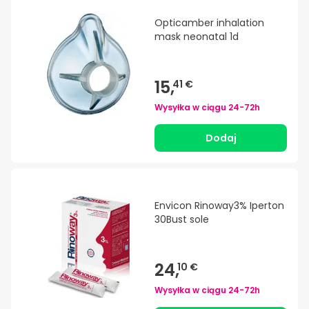
Opticamber inhalation
mask neonatal 1d
15,
41 €
Wysyłka w ciągu
24-72h
Dodaj
Envicon Rinoway3% Iperton
30Bust sole
24,
10 €
Wysyłka w ciągu
24-72h