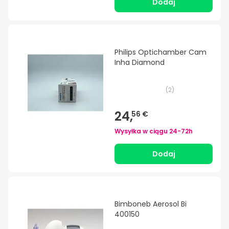
Dodaj
Philips Optichamber Cam
Inha Diamond
(
2
)
24,
56 €
Wysyłka w ciągu
24-72h
Dodaj
Bimboneb Aerosol Bi
400150