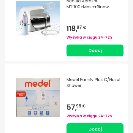
Nebula Aerosol
M2000+Masc+Rinow
118,
87 €
Wysyłka w ciągu
24-72h
Dodaj
Medel Family Plus C/Nasal
Shower
57,
99 €
Wysyłka w ciągu
24-72h
Dodaj