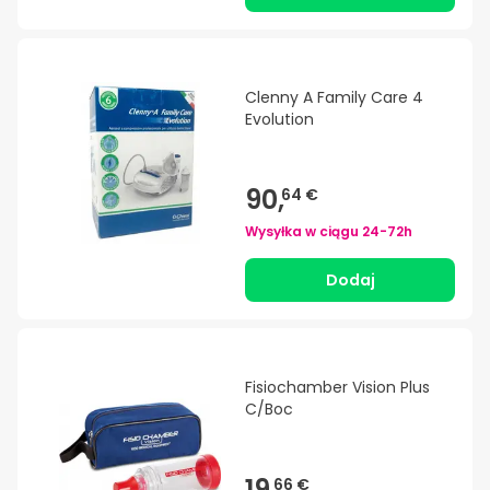
Clenny A Family Care 4
Evolution
90,
64 €
Wysyłka w ciągu
24-72h
Dodaj
Fisiochamber Vision Plus
C/Boc
19,
66 €