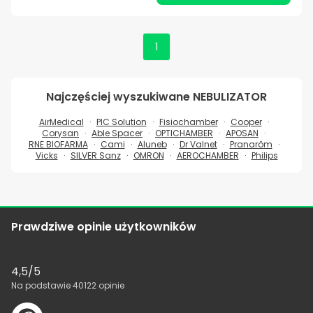
1
Najczęściej wyszukiwane
NEBULIZATOR
AirMedical
PIC Solution
Fisiochamber
Cooper
Corysan
Able Spacer
OPTICHAMBER
APOSAN
RNE BIOFARMA
Cami
Aluneb
Dr Valnet
Pranarôm
Vicks
SILVER Sanz
OMRON
AEROCHAMBER
Philips
Prawdziwe opinie użytkowników
4,5
/5
Na podstawie
40122
opinie