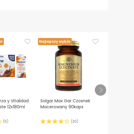
ór
Najlepszy wybór
Najlepszy wy
za y Vitalidad
Solgar Max Gar Czosnek
Meritene Fue
ate 12x180ml
Macerowany 90kaps
Vainilla 30 
(
5
)
(
30
)