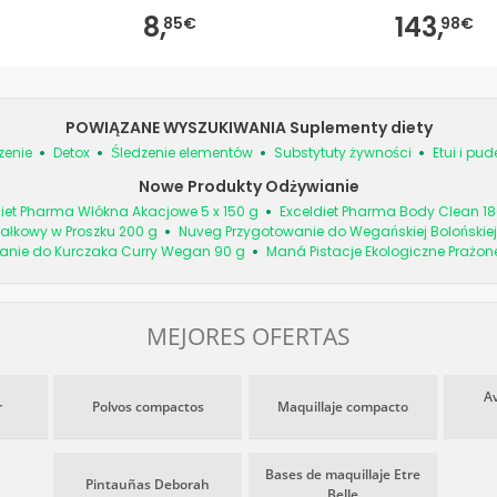
8,
143,
85€
98€
POWIĄZANE WYSZUKIWANIA Suplementy diety
zenie
Detox
Śledzenie elementów
Substytuty żywności
Etui i pud
Nowe Produkty Odżywianie
diet Pharma Włókna Akacjowe 5 x 150 g
Exceldiet Pharma Body Clean 18
ałkowy w Proszku 200 g
Nuveg Przygotowanie do Wegańskiej Bolońskiej
anie do Kurczaka Curry Wegan 90 g
Maná Pistacje Ekologiczne Prażon
MEJORES OFERTAS
A
r
Polvos compactos
Maquillaje compacto
Bases de maquillaje Etre
Pintauñas Deborah
Belle