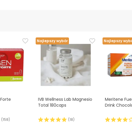
Najlepszy wybór
Najlepszy wyb
 Forte
IVB Wellness Lab Magnesio
Meritene Fuer
Total 180caps
Drink Chocol
(
158
)
(
18
)