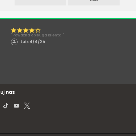
"Poważna obsługa klienta "
4/4/25
Luis
uj nas