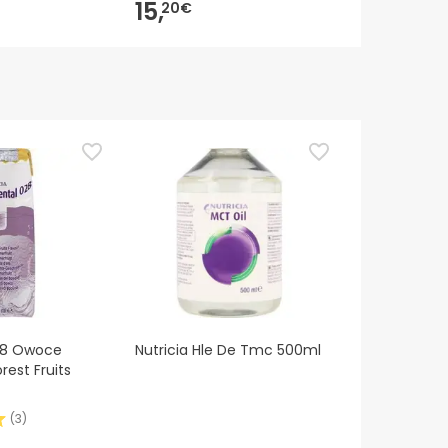
15,
36,
20€
18€
28 Owoce
Nutricia Hle De Tmc 500ml
rest Fruits
(
3
)