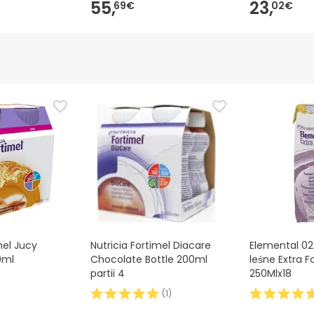
55,
23,
69€
02€
mel Jucy
Nutricia Fortimel Diacare
Elemental 0
0ml
Chocolate Bottle 200ml
leśne Extra Fo
partii 4
250Mlx18
(
1
)