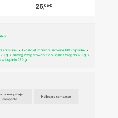
25,
05€
ełka
0 Kapsułek
Exceldiet Pharma Detoxine 180 Kapsułek
 70 g
Nuveg Przygotowanie do Fajitas Wegan 120 g
e w Łupinie 250 g
vene maquillaje
Heliocare compacto
compacto