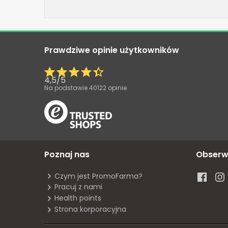
Prawdziwe opinie użytkowników
4,5
/
5
Na podstawie
40122
opinie
Poznaj nas
Obserw
Czym jest PromoFarma?
Pracuj z nami
Health points
Strona korporacyjna