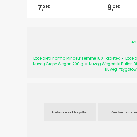
7,
9,
21€
01€
Jed
Exceldiet Pharma Minceur Femme 180 Tabletek
Excel
Nuveg Crepe Wegan 200 g
Nuveg Wegański Bulion Bi
Nuveg Przygotow
Gafas de sol Ray-Ban
Ray ban aviato