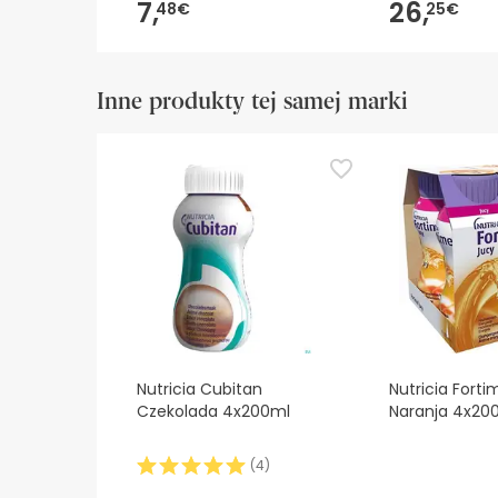
7,
26,
48€
25€
Inne produkty tej samej marki
Nutricia Cubitan
Nutricia Forti
Czekolada 4x200ml
Naranja 4x20
(
4
)