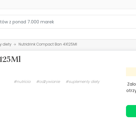
 diety
Nutridrink Compact Ban 4X125Ml
X125Ml
#nutricia
#odżywianie
#suplementy diety
Zalo
otrz