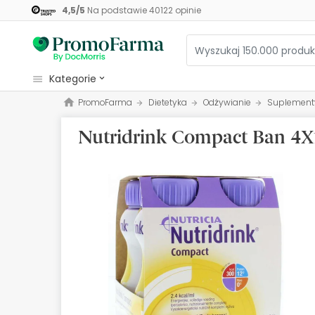
4,5
/
5
Na podstawie
40122
opinie
kategorie
PromoFarma
Dietetyka
Odżywianie
Suplementy
Kosmetyki
Nutridrink Compact Ban 4
Zdrowie
Higiena
Dietetyka
Niemowlęta i matki
Optyka
Ortopedia
Zielarz