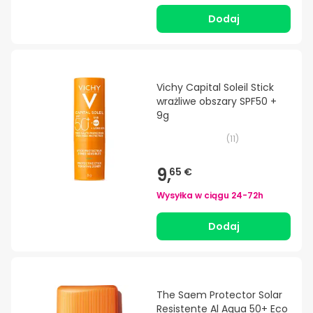
Dodaj
Vichy Capital Soleil Stick
wrażliwe obszary SPF50 +
9g
(
11
)
9,
65 €
Wysyłka w ciągu
24-72h
Dodaj
The Saem Protector Solar
Resistente Al Agua 50+ Eco