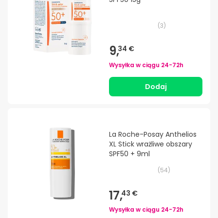
(
3
)
9,
34 €
Wysyłka w ciągu
24-72h
Dodaj
La Roche-Posay Anthelios
XL Stick wrażliwe obszary
SPF50 + 9ml
(
54
)
17,
43 €
Wysyłka w ciągu
24-72h