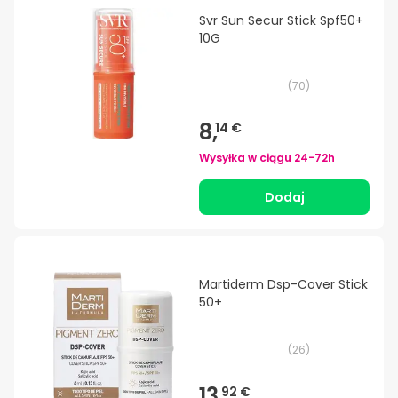
Svr Sun Secur Stick Spf50+
10G
(
70
)
8,
14 €
Wysyłka w ciągu
24-72h
Dodaj
Martiderm Dsp-Cover Stick
50+
(
26
)
13,
92 €