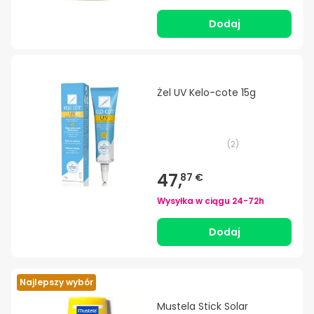
Dodaj
Żel UV Kelo-cote 15g
(
2
)
47,
87 €
Wysyłka w ciągu
24-72h
Dodaj
Najlepszy wybór
Mustela Stick Solar