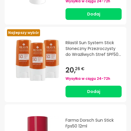
Wysyłka w ciągu
24-72h
Dodaj
Najlepszy wybór
Rilastil Sun System Stick
Słoneczny Przezroczysty
do Wrażliwych Stref SPF50+
3x8,5 g
20,
26 €
Wysyłka w ciągu
24-72h
Dodaj
Farma Dorsch Sun Stick
Fps50 12ml