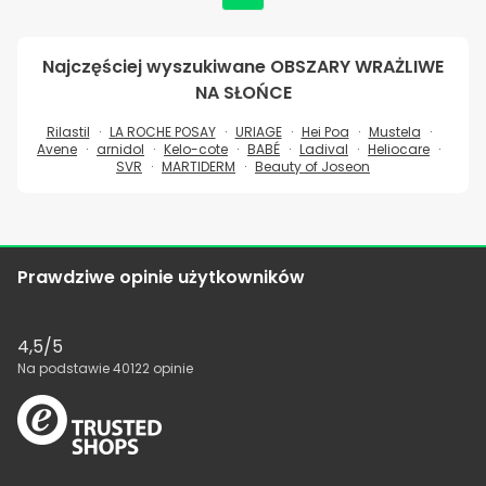
Najczęściej wyszukiwane
OBSZARY WRAŻLIWE
NA SŁOŃCE
Rilastil
LA ROCHE POSAY
URIAGE
Hei Poa
Mustela
Avene
arnidol
Kelo-cote
BABÉ
Ladival
Heliocare
SVR
MARTIDERM
Beauty of Joseon
Prawdziwe opinie użytkowników
4,5
/5
Na podstawie
40122
opinie