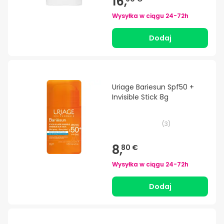
16,
Wysyłka w ciągu
24-72h
Dodaj
Uriage Bariesun Spf50 +
Invisible Stick 8g
(
3
)
8,
80 €
Wysyłka w ciągu
24-72h
Dodaj