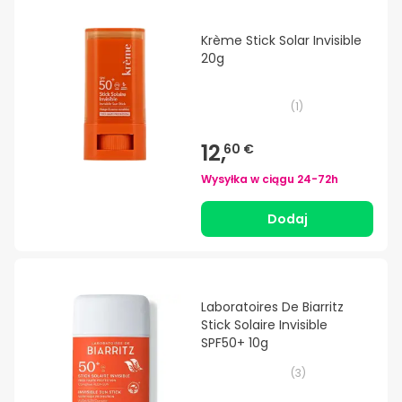
Krème Stick Solar Invisible
20g
(
1
)
12,
60 €
Wysyłka w ciągu
24-72h
Dodaj
Laboratoires De Biarritz
Stick Solaire Invisible
SPF50+ 10g
(
3
)