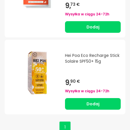
9,
73 €
Wysyłka w ciągu
24-72h
Dodaj
Hei Poa Eco Recharge Stick
Solaire SPF50+ 15g
9,
90 €
Wysyłka w ciągu
24-72h
Dodaj
1