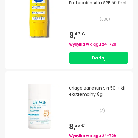
Protección Alta SPF 50 9ml
(
630
)
9,
47 €
Wysyłka w ciągu
24-72h
Dodaj
Uriage Bariesun SPF50 + kij
ekstremalny 8g
(
3
)
8,
55 €
Wysyłka w ciągu
24-72h