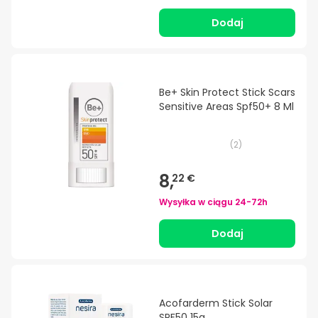
Dodaj
Be+ Skin Protect Stick Scars
Sensitive Areas Spf50+ 8 Ml
(
2
)
8,
22 €
Wysyłka w ciągu
24-72h
Dodaj
Acofarderm Stick Solar
SPF50 15g