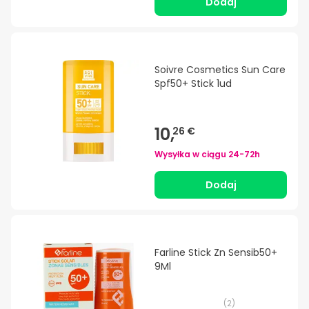
Dodaj
Soivre Cosmetics Sun Care
Spf50+ Stick 1ud
10,
26 €
Wysyłka w ciągu
24-72h
Dodaj
Farline Stick Zn Sensib50+
9Ml
(
2
)