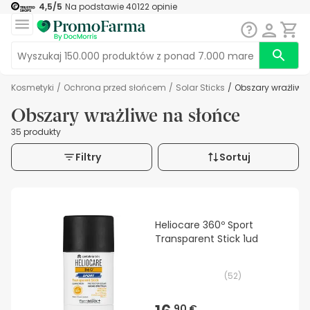
4,5
/5
Na podstawie
40122
opinie
Kosmetyki
/
Ochrona przed słońcem
/
Solar Sticks
/
Obszary wrażliwe
Obszary wrażliwe na słońce
35 produkty
Filtry
Sortuj
Heliocare 360º Sport
Transparent Stick 1ud
(
52
)
90 €