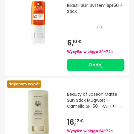
Rilastil Sun System Spf50 +
Stick
(
7
)
6,
10 €
Wysyłka w ciągu
24-72h
Dodaj
Najlepszy wybór
Beauty of Joseon Matte
Sun Stick Mugwort +
Camelia SPF50+ PA++++
18g
16,
12 €
Wysyłka w ciągu
24-72h