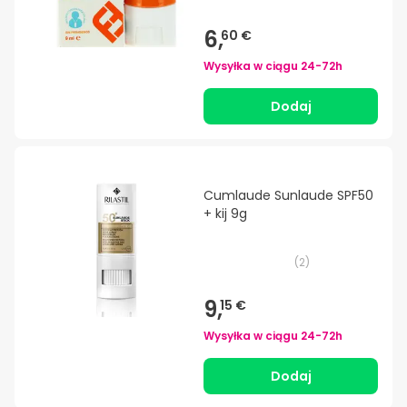
6,
60 €
Wysyłka w ciągu
24-72h
Dodaj
Cumlaude Sunlaude SPF50
+ kij 9g
(
2
)
9,
15 €
Wysyłka w ciągu
24-72h
Dodaj