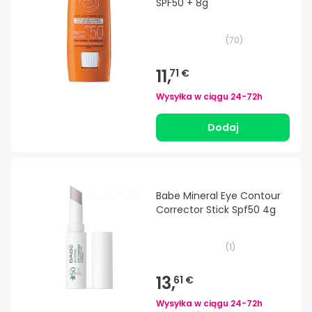
SPF50 + 8g
(
70
)
11,
71 €
Wysyłka w ciągu
24-72h
Dodaj
Babe Mineral Eye Contour
Corrector Stick Spf50 4g
(
1
)
13,
61 €
Wysyłka w ciągu
24-72h