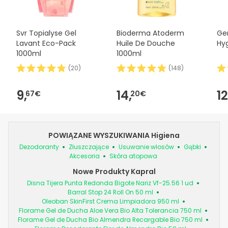
Svr Topialyse Gel
Bioderma Atoderm
Ge
Lavant Eco-Pack
Huile De Douche
Hyg
1000ml
1000ml
(
20
)
(
148
)
9,
14,
12
67€
20€
POWIĄZANE WYSZUKIWANIA Higiena
Dezodoranty
Złuszczające
Usuwanie włosów
Gąbki
Akcesoria
Skóra atopowa
Nowe Produkty Kapral
Disna Tijera Punta Redonda Bigote Nariz Vf-25.56 1 ud
Barral Stop 24 Roll On 50 ml
Oleoban SkinFirst Crema Limpiadora 950 ml
Florame Gel de Ducha Aloe Vera Bio Alta Tolerancia 750 ml
Florame Gel de Ducha Bio Almendra Recargable Bio 750 ml