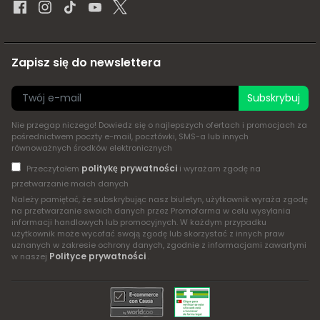
Zapisz się do newslettera
Subskrybuj
Nie przegap niczego! Dowiedz się o najlepszych ofertach i promocjach za
pośrednictwem poczty e-mail, pocztówki, SMS-a lub innych
równoważnych środków elektronicznych
politykę prywatności
Przeczytałem
i wyrażam zgodę na
przetwarzanie moich danych
Należy pamiętać, że subskrybując nasz biuletyn, użytkownik wyraża zgodę
na przetwarzanie swoich danych przez Promofarma w celu wysyłania
informacji handlowych lub promocyjnych. W każdym przypadku
użytkownik może wycofać swoją zgodę lub skorzystać z innych praw
uznanych w zakresie ochrony danych, zgodnie z informacjami zawartymi
Polityce prywatności
w naszej
.