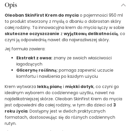
Opis
Oleoban SkinFirst Krem do mycia
o pojemności 950 ml
to produkt stworzony z myślą o dbaniu o dobrostan skóry
całej rodziny. Ta innowacyjna krem do mycia łączy w sobie
skuteczne oczyszczanie
z
wyjątkową delikatnością
, co
czyni ją odpowiednią nawet dla najwrażliwszej skóry.
Jej formuła zawiera:
Ekstrakt z owsa:
znany ze swoich właściwości
łagodzących
Glicerynę roślinną:
pomaga zapewnić uczucie
komfortu i nawilżenia po każdym użyciu
Krem wytwarza
lekką pianę
i
miękki dotyk
, co czyni go
idealnym wyborem do codziennego użytku, nawet na
najdelikatniejszej skórze. Oleoban SkinFirst Krem do mycia
jest odpowiedni dla całej rodziny, w tym dla dzieci od
3
roku życia
. Dostępny jest w dwóch praktycznych
formatach, dostosowując się do różnych codziennych
rutyn.