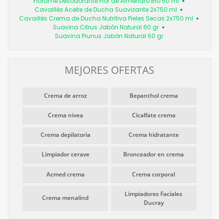
Florame Desodorante Flor de Almendro Bio 50 ml
Cavaillès Aceite de Ducha Suavizante 2x750 ml
Cavaillès Crema de Ducha Nutritiva Pieles Secas 2x750 ml
Suavina Citrus Jabón Natural 60 gr
Suavina Prunus Jabón Natural 60 gr
MEJORES OFERTAS
Crema de arroz
Bepanthol crema
Crema nivea
Cicalfate crema
Crema depilatoria
Crema hidratante
Limpiador cerave
Bronceador en crema
Acmed crema
Crema corporal
Limpiadores Faciales
Crema menalind
Ducray