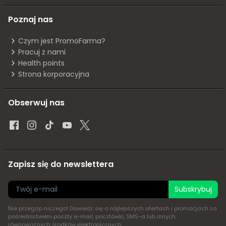
Poznaj nas
Czym jest PromoFarma?
Pracuj z nami
Health points
Strona korporacyjna
Obserwuj nas
Zapisz się do newslettera
Subskrybuj
Nie przegap niczego! Dowiedz się o najlepszych ofertach i promocjach za
pośrednictwem poczty e-mail, pocztówki, SMS-a lub innych
równoważnych środków elektronicznych