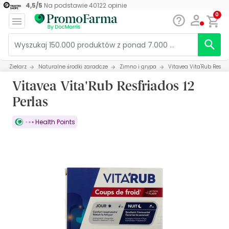
4,5
/
5
Na podstawie
40122
opinie
0
Zielarz
Naturalne środki zaradcze
Zimno i grypa
Vitavea Vita'Rub Resfria
Vitavea Vita'Rub Resfriados 12
Perlas
Health Points