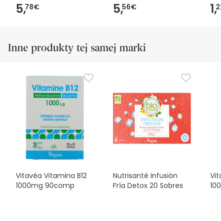
5,
5,
1,
78€
56€
2
Inne produkty tej samej marki
Vitavéa Vitamina B12
Nutrisanté Infusión
Vi
1000mg 90comp
Fría Detox 20 Sobres
10