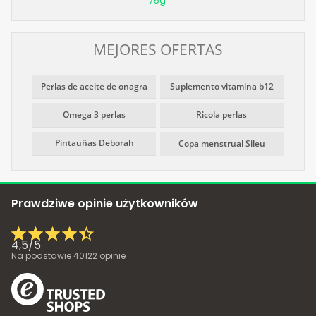
75g
MEJORES OFERTAS
Perlas de aceite de onagra
Suplemento vitamina b12
Omega 3 perlas
Ricola perlas
Pintauñas Deborah
Copa menstrual Sileu
Prawdziwe opinie użytkowników
4,5
/
5
Na podstawie
40122
opinie