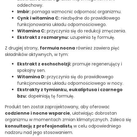
oddechowy.
Imbir:
pomaga wzmocnić odporność organizmu.
Cynk i witamina C:
niezbędne do prawidłowego
funkcjonowania układu odpornościowego.
Witamina C:
przyczynia się do redukcji zmęczenia.
Ekstrakt z rozmarynu:
uzupełnia tę formułę.
Z drugiej strony,
formuła nocna
również zawiera pięć
składników aktywnych, w tym:
Ekstrakt z eschscholzji:
promuje regenerujący i
spokojny sen.
Witamina D:
przyczynia się do prawidłowego
funkcjonowania układu odpornościowego w nocy.
Ekstrakty z tymianku, eukaliptusa i czarnego
bzu:
dopełniają tę formułę.
Produkt ten został zaprojektowany, aby oferować
codzienne i nocne wsparcie
, ułatwiając dobrostan
organizmu w momentach zmian klimatycznych. Zaleca się
konsultację z profesjonalistą
w celu odpowiedniego
nadzoru nad jego stosowaniem.