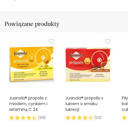
Powiązane produkty
Juanola® propolis z
Juanola® propolis z
Pił
miodem, cynkiem i
lukrem o smaku
ba
witaminą C 24
lukrecji
cu
wi
(
99
)
(
32
)