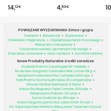
14,
4,
10
12€
80€
POWIĄZANE WYSZUKIWANIA Zimno i grypa
Trawienie
Bezsenność
Krążenie krwi
Cholesterol i trójglicerydy
Zapalenie pęcherza moczowego
Miesiączka i menopauza
Czyszczenie wątroby i pęcherzyka żółciowego
Zmęczenie i zmęczenie
Gazy i wzdęcia
Kamienie nerkowe
Nowe Produkty Naturalne środki zaradcze
Exceldiet Pharma Constidigest 90 Tabletek
Ricola Max Garganta Caramelos Miel y Limón 68 g
Arkopharma Arkosterol Plus Complete 2x30caps
Forté Pharma Noche Sueño Relax 30 comprimidos
Vitavea Vita'Rub Resfriados 12 Perlas
Aldous Bio Magnesio Triple Complex 200caps
Herbensurina Probiotic 30comp
Sanon Aceite De Ajo 180caps
Actúa Garganta gominolas sabor limón 24 uds
Em-Eukal Espinheiro Maritimo Rebuçados Tosse Sem Açúcar