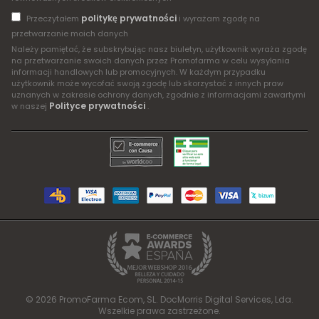
politykę prywatności
Przeczytałem
i wyrażam zgodę na
przetwarzanie moich danych
Należy pamiętać, że subskrybując nasz biuletyn, użytkownik wyraża zgodę
na przetwarzanie swoich danych przez Promofarma w celu wysyłania
informacji handlowych lub promocyjnych. W każdym przypadku
użytkownik może wycofać swoją zgodę lub skorzystać z innych praw
uznanych w zakresie ochrony danych, zgodnie z informacjami zawartymi
Polityce prywatności
w naszej
.
© 2026 PromoFarma Ecom, SL. DocMorris Digital Services, Lda.
Wszelkie prawa zastrzeżone.