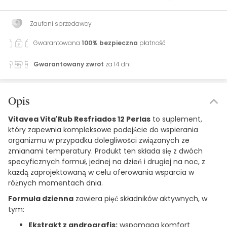
Zaufani sprzedawcy
Gwarantowana
100% bezpieczna
płatność
Gwarantowany zwrot
za 14 dni
Opis
Vitavea Vita'Rub Resfriados 12 Perlas
to suplement,
który zapewnia kompleksowe podejście do wspierania
organizmu w przypadku dolegliwości związanych ze
zmianami temperatury. Produkt ten składa się z dwóch
specyficznych formuł, jednej na dzień i drugiej na noc, z
każdą zaprojektowaną w celu oferowania wsparcia w
różnych momentach dnia.
Formuła dzienna
zawiera pięć składników aktywnych, w
tym:
Ekstrakt z andrografis:
wspomaga komfort