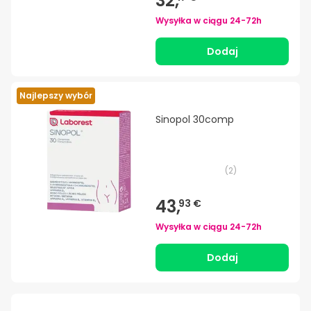
32,
Wysyłka w ciągu
24-72h
Dodaj
Najlepszy wybór
Sinopol 30comp
(
2
)
43,
93 €
Wysyłka w ciągu
24-72h
Dodaj