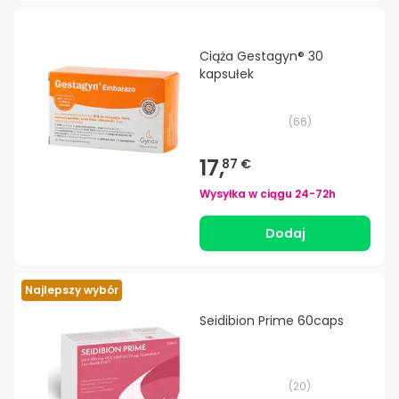
Ciąża Gestagyn® 30
kapsułek
(
66
)
17,
87 €
Wysyłka w ciągu
24-72h
Dodaj
Najlepszy wybór
Seidibion Prime 60caps
(
20
)