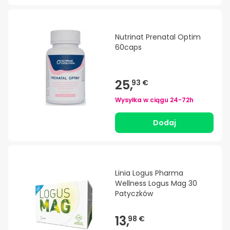
Nutrinat Prenatal Optim
60caps
25,
93 €
Wysyłka w ciągu
24-72h
Dodaj
Linia Logus Pharma
Wellness Logus Mag 30
Patyczków
13,
98 €