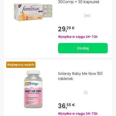
30Comp + 30 kapsułek
(
38
)
29,
29 €
Wysyłka w ciągu
24-72h
Dodaj
Najlepszy wybór
Solaray Baby Me Now 150
tabletek
(
1
)
36,
55 €
Wysyłka w ciągu
24-72h