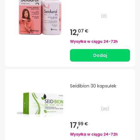
(
2
)
12,
07 €
Wysyłka w ciągu
24-72h
Dodaj
Seidibion 30 kapsułek
(
20
)
17,
99 €
Wysyłka w ciągu
24-72h