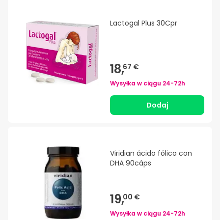
Lactogal Plus 30Cpr
18,
67 €
Wysyłka w ciągu
24-72h
Dodaj
Viridian ácido fólico con
DHA 90cáps
19,
00 €
Wysyłka w ciągu
24-72h