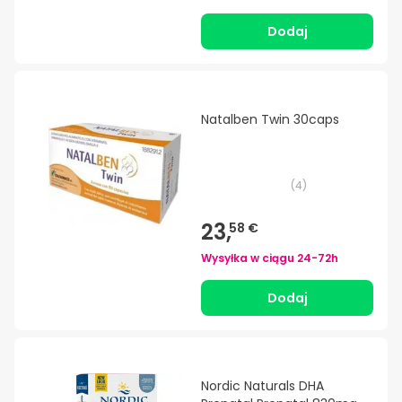
Dodaj
Natalben Twin 30caps
(
4
)
23,
58 €
Wysyłka w ciągu
24-72h
Dodaj
Nordic Naturals DHA