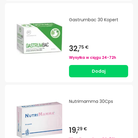
Gastrumbac 30 Kopert
32,
75 €
Wysyłka w ciągu
24-72h
Dodaj
Nutrimamma 30Cps
19,
29 €