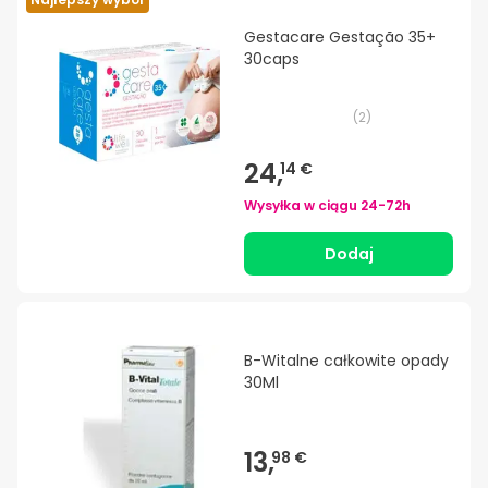
Gestacare Gestação 35+
30caps
(
2
)
24,
14 €
Wysyłka w ciągu
24-72h
Dodaj
B-Witalne całkowite opady
30Ml
13,
98 €