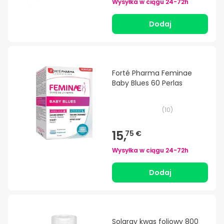
Wysyłka w ciągu
24-72h
Dodaj
Forté Pharma Feminae
Baby Blues 60 Perlas
(
10
)
15,
75 €
Wysyłka w ciągu
24-72h
Dodaj
Solaray kwas foliowy 800