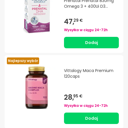
Prenatal Prenatal 830mg
Omega 3 + 400Ui D3
90caps
47,
29 €
Wysyłka w ciągu
24-72h
Dodaj
Najlepszy wybór
Vittalogy Maca Premium
120caps
28,
95 €
Wysyłka w ciągu
24-72h
Dodaj