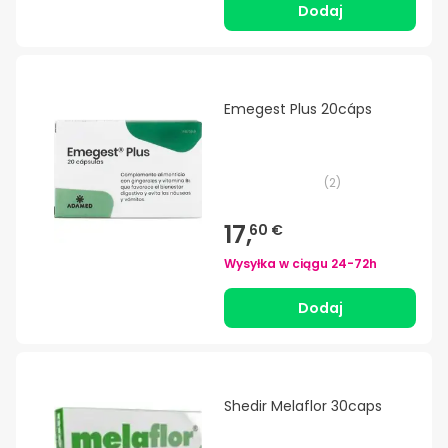
Dodaj
Emegest Plus 20cáps
(
2
)
17,
60 €
Wysyłka w ciągu
24-72h
Dodaj
Shedir Melaflor 30caps