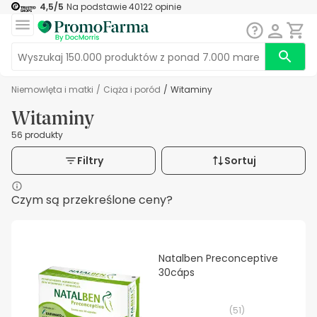
4,5
/5
Na podstawie
40122
opinie
Niemowlęta i matki
/
Ciąża i poród
/
Witaminy
Witaminy
56 produkty
Filtry
Sortuj
Czym są przekreślone ceny?
Natalben Preconceptive
30cáps
(
51
)