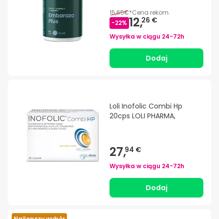
15,65€
*
Cena rekom.
12,
26 €
-
22
%
Wysyłka w ciągu
24-72h
Dodaj
Loli Inofolic Combi Hp
20cps LOLI PHARMA,
27,
94 €
Wysyłka w ciągu
24-72h
Dodaj
Najlepszy wybór