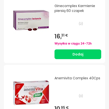
Ginecomplex Karmienie
piersią 60 czapek
(
2
)
16,
31 €
Wysyłka w ciągu
24-72h
Dodaj
Anemivita Complex 40Cps
(
3
)
10,
95 €