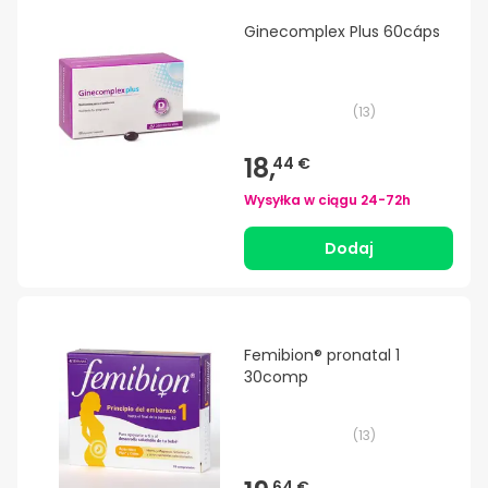
Ginecomplex Plus 60cáps
(
13
)
18,
44 €
Wysyłka w ciągu
24-72h
Dodaj
Femibion® pronatal 1
30comp
(
13
)
64 €