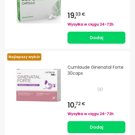
19,
33 €
Wysyłka w ciągu
24-72h
Dodaj
Najlepszy wybór
Cumlaude Ginenatal Forte
30caps
(
8
)
10,
72 €
Wysyłka w ciągu
24-72h
Dodaj