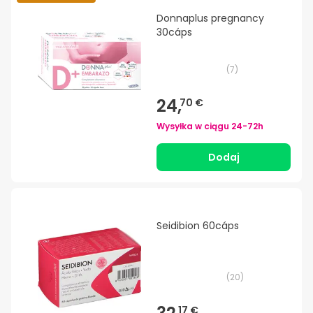
Donnaplus pregnancy
30cáps
(
7
)
24,
70 €
Wysyłka w ciągu
24-72h
Dodaj
Seidibion 60cáps
(
20
)
17 €