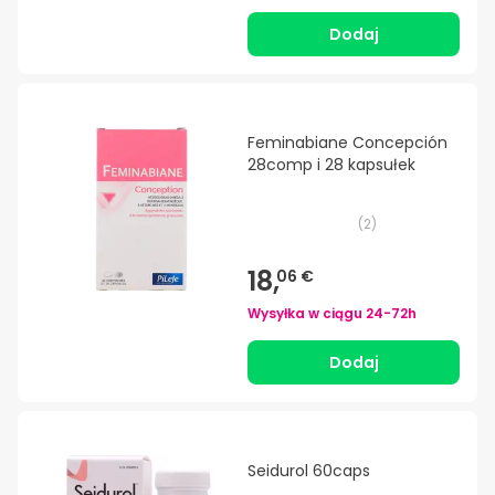
Dodaj
Feminabiane Concepción
28comp i 28 kapsułek
(
2
)
18,
06 €
Wysyłka w ciągu
24-72h
Dodaj
Seidurol 60caps