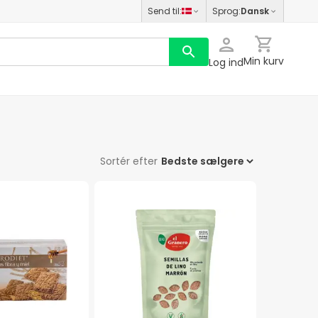
Send til
:
Sprog
:
Dansk
Min kurv
Log ind
Sortér efter