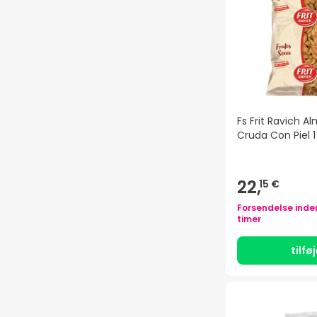
Fs Frit Ravich A
Cruda Con Piel 1
22,
15 €
Forsendelse inde
timer
tilfø