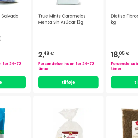
s Salvado
True Mints Caramelos
Dietisa Fibro
Menta Sin Azúcar 13g
kg
)
2,
18,
49 €
05 €
n for
24-72
Forsendelse inden for
24-72
Forsendelse 
timer
timer
je
tilføje
t