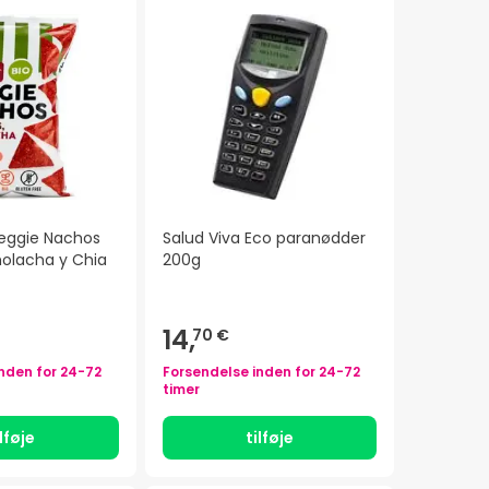
eggie Nachos
Salud Viva Eco paranødder
molacha y Chia
200g
14,
70 €
inden for
24-72
Forsendelse inden for
24-72
timer
ilføje
tilføje