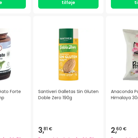
je
tilføje
t
Gato Forte
Santiveri Galletas Sin Gluten
Anaconda Pa
mp
Doble Zero 190g
Himalaya 30
3,
2,
81 €
60 €