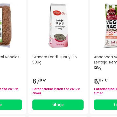
ral Noodles
Granero Lentil Dupuy Bio
Anaconda V
500g
Lenteja. Re
125g
6,
5,
28 €
07 €
n for
24-72
Forsendelse inden for
24-72
Forsendelse 
timer
timer
je
tilføje
t