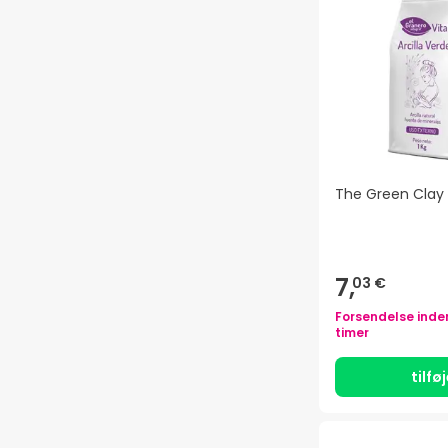
The Green Clay 
7,
03 €
Forsendelse inde
timer
tilfø