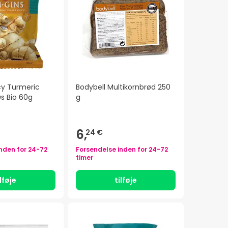
cy Turmeric
Bodybell Multikornbrød 250
s Bio 60g
g
6,
24 €
inden for
24-72
Forsendelse inden for
24-72
timer
ilføje
tilføje