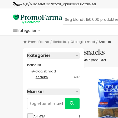
5,0
/5
Baseret på
%total_opinions%
udtalelser
Kategorier
PromoFarma
/
herbalist
/
Økologisk mad
/
snacks
snacks
Kategorier
497 produkter
herbalist
Økologisk mad
snacks
497
Mærker
AHIMSA
1