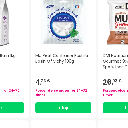
Barn 1kg
Ma Petit Confiserie Pastilla
DMI Nutritio
Basin Of Vichy 100g
Gourmet 9% 
Speculoos C
4,
26,
26 €
93 €
n for
24-72
Forsendelse inden for
24-72
Forsendelse 
timer
timer
je
tilføje
t