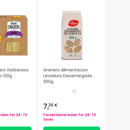
kers Garbanzos
Granero Alimentacion
io 120g
Levadura Desamargada
300g
(
1
)
7,
26 €
inden for
24-72
Forsendelse inden for
24-72
timer