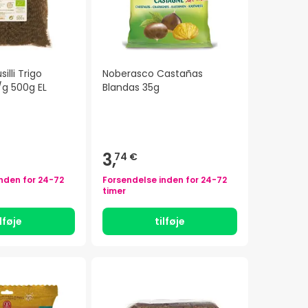
illi Trigo
Noberasco Castañas
/g 500g EL
Blandas 35g
3,
74 €
inden for
24-72
Forsendelse inden for
24-72
timer
ilføje
tilføje