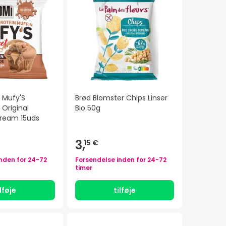
n Mufy'S
Brød Blomster Chips Linser
Original
Bio 50g
ream 15uds
3,
15 €
inden for
24-72
Forsendelse inden for
24-72
timer
ilføje
tilføje