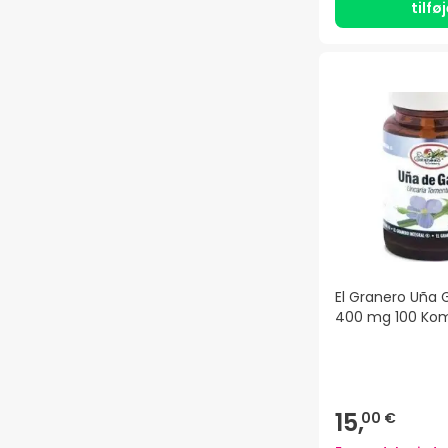
tilfø
El Granero Uña 
400 mg 100 Ko
15,
00 €