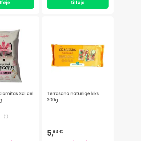
ilføje
tilføje
lomitas Sal del
Terrasana naturlige kiks
g
300g
(
1
)
5,
83 €