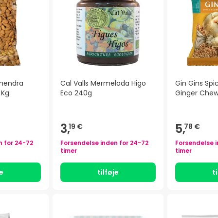
lmendra
Cal Valls Mermelada Higo
Gin Gins Spi
 Kg.
Eco 240g
Ginger Chew
3,
5,
19 €
78 €
n for
24-72
Forsendelse inden for
24-72
Forsendelse 
timer
timer
je
tilføje
t