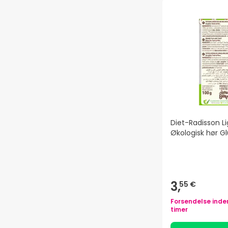
Diet-Radisson L
Økologisk hør Gl
3,
55 €
Forsendelse inde
timer