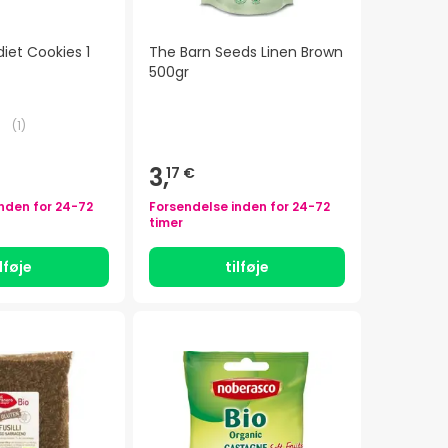
diet Cookies 1
The Barn Seeds Linen Brown
500gr
(
1
)
3,
17 €
inden for
24-72
Forsendelse inden for
24-72
timer
ilføje
tilføje