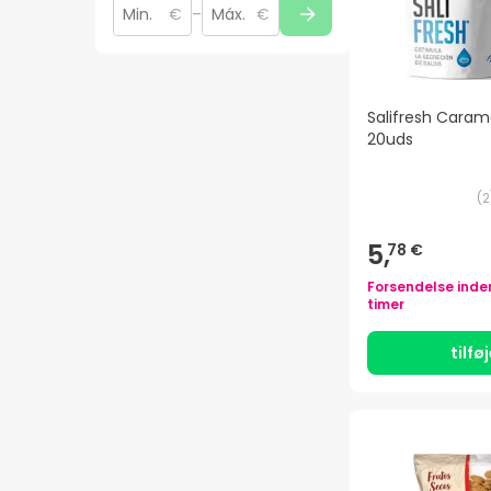
€
–
€
Salifresh Caram
20uds
(
2
5,
78 €
Forsendelse inde
timer
tilfø