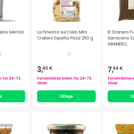
elos Mentol
La Finestra sul Cielo Mini
El Granero Fus
Crakers Espelta Pizza 250 g
Sarraceno S
GRANERO,
)
(
1
)
3,
7,
40 €
94 €
n for
24-72
Forsendelse inden for
24-72
Forsendelse 
timer
timer
je
tilføje
t