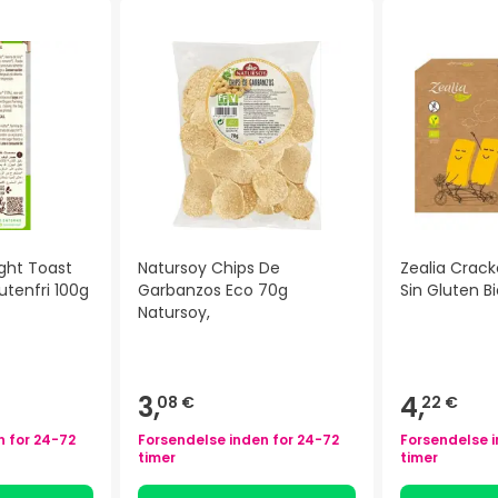
ight Toast
Natursoy Chips De
Zealia Crac
utenfri 100g
Garbanzos Eco 70g
Sin Gluten B
Natursoy,
3,
4,
08 €
22 €
n for
24-72
Forsendelse inden for
24-72
Forsendelse 
timer
timer