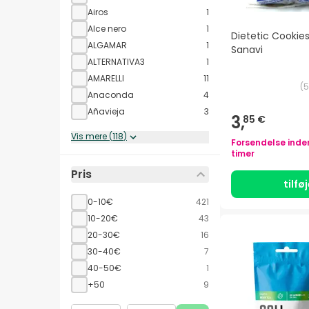
Airos
1
Alce nero
1
Dietetic Cookie
ALGAMAR
1
Sanavi
ALTERNATIVA3
1
AMARELLI
11
(
5
Anaconda
4
Añavieja
3
3,
85 €
Vis mere
(
118
)
Forsendelse inde
timer
Pris
tilfø
0-10€
421
10-20€
43
20-30€
16
30-40€
7
40-50€
1
+50
9