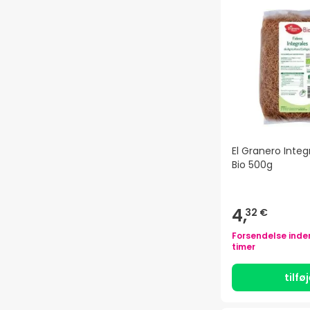
El Granero Integ
Bio 500g
4,
32 €
Forsendelse inde
timer
tilfø