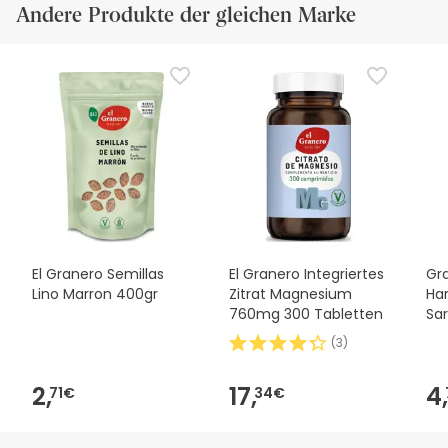
Andere Produkte der gleichen Marke
El Granero Semillas
El Granero Integriertes
Gr
Lino Marron 400gr
Zitrat Magnesium
Har
760mg 300 Tabletten
Sa
(
3
)
2,
17,
4,
71€
34€