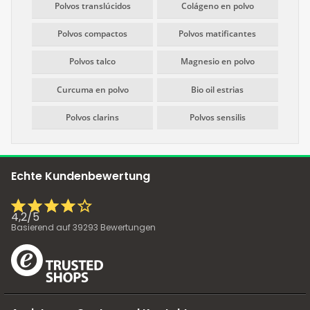
Polvos translúcidos
Colágeno en polvo
Polvos compactos
Polvos matificantes
Polvos talco
Magnesio en polvo
Curcuma en polvo
Bio oil estrias
Polvos clarins
Polvos sensilis
Echte Kundenbewertung
4,2
/
5
Basierend auf
39293
Bewertungen