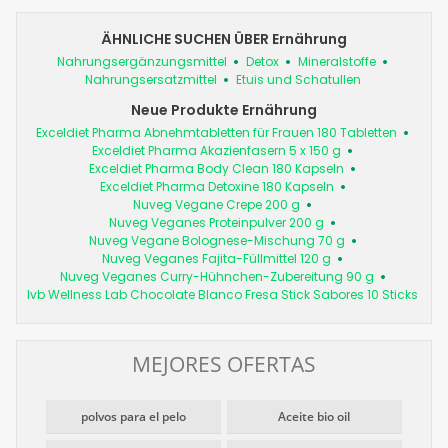
ÄHNLICHE SUCHEN ÜBER Ernährung
Nahrungsergänzungsmittel
Detox
Mineralstoffe
Nahrungsersatzmittel
Etuis und Schatullen
Neue Produkte Ernährung
Exceldiet Pharma Abnehmtabletten für Frauen 180 Tabletten
Exceldiet Pharma Akazienfasern 5 x 150 g
Exceldiet Pharma Body Clean 180 Kapseln
Exceldiet Pharma Detoxine 180 Kapseln
Nuveg Vegane Crepe 200 g
Nuveg Veganes Proteinpulver 200 g
Nuveg Vegane Bolognese-Mischung 70 g
Nuveg Veganes Fajita-Füllmittel 120 g
Nuveg Veganes Curry-Hühnchen-Zubereitung 90 g
Ivb Wellness Lab Chocolate Blanco Fresa Stick Sabores 10 Sticks
MEJORES OFERTAS
polvos para el pelo
Aceite bio oil