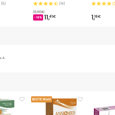
(
5
)
(
16
)
13,90€
11,
1,
41€
16€
-18%
 A.
BESTE Wahl