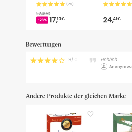
(
26
)
22,30€
17,
24,
10€
41€
-23%
Bewertungen
8/10
Hhhhhh
Anonymous
Andere Produkte der gleichen Marke