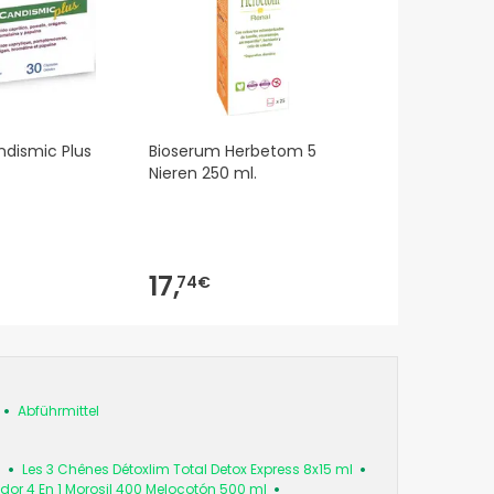
dismic Plus
Bioserum Herbetom 5
Nieren 250 ml.
17,
74€
Abführmittel
s
Les 3 Chênes Détoxlim Total Detox Express 8x15 ml
or 4 En 1 Morosil 400 Melocotón 500 ml