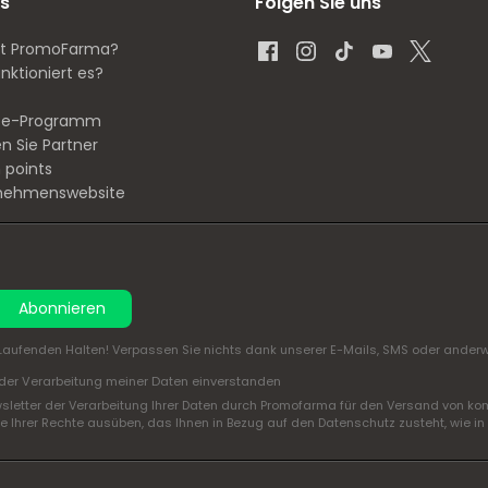
s
Folgen Sie uns
st PromoFarma?
nktioniert es?
iate-Programm
n Sie Partner
 points
nehmenswebsite
Abonnieren
aufenden Halten! Verpassen Sie nichts dank unserer E-Mails, SMS oder anderwe
der Verarbeitung meiner Daten einverstanden
sletter der Verarbeitung Ihrer Daten durch Promofarma für den Versand von ko
 Ihrer Rechte ausüben, das Ihnen in Bezug auf den Datenschutz zusteht, wie in