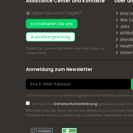
Assistance Center und Kontakte
Über un
Haben Sie noch Fragen?
Was i
Wie fu
Kontaktieren Sie uns
Jobs
Affil
Auszahlungsantrag
Werde
Health
Stellen Sie unseren Apothekern
hier
Ihre Fragen zu
Unter
Arzneimitteln.
Anmeldung zum Newsletter
Lassen Sie sich von unseren Angeboten und Rabatten auf dem L
Datenschutzerklärung
Ich habe die
gelesen und bin mit 
Bitte beachten Sie, dass Sie mit der Anmeldung zu unserem New
Fall können Sie Ihre Zustimmung zurückziehen oder jedes andere