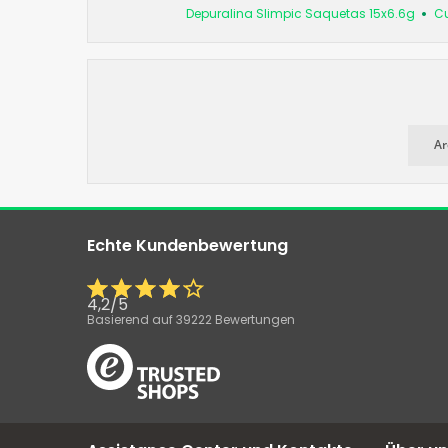
Depuralina Slimpic Saquetas 15x6.6g
Cu
Ar
Echte Kundenbewertung
4,2
/
5
Basierend auf
39222
Bewertungen