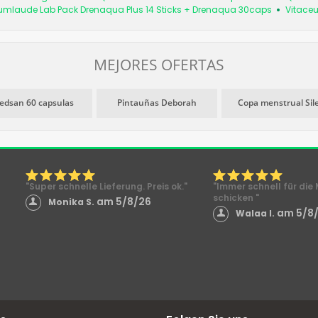
mlaude Lab Pack Drenaqua Plus 14 Sticks + Drenaqua 30caps
Vitace
MEJORES OFERTAS
edsan 60 capsulas
Pintauñas Deborah
Copa menstrual Sil
"Super schnelle Lieferung. Preis ok."
"Immer schnell für di
schicken "
am 5/8/26
Monika S.
am 5/8
Walaa I.