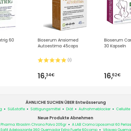
trig 60
Bioserum Ansiomed
Bioserum Can
Autoestima 45caps
30 Kapseln
(
1
)
16,
16,
34€
62€
ÄHNLICHE SUCHEN ÜBER Entwässerung
g
Süßstoffe
Sättigungsmittel
Diät
Aufnahmeblocker
Cellulite
Neue Produkte Abnehmen
é Pharma Xtraslim Chrono Polvo 205gr
A LAB Cromo Liposomal 60 Perla
Eafit Adelgazante 360 Quemador Extra Fuerte 60comp
Vitavea Quemad