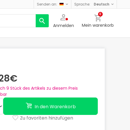
senden an:
sprache:
deutsch
0
Mein warenkorb
Anmelden
,28€
och
9
Stück des Artikels zu diesem Preis
gbar
In den Warenkorb
Zu favoriten hinzufügen