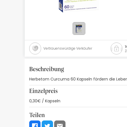
Naturkosmetik
Angebote
Marken
Bestsellers
1
Vertrauenswürdige Verkäufer
Z
Health Points
Beschreibung
Herbetom Curcuma 60 Kapseln fördern die Leber- 
Einzelpreis
0,30€ / Kapseln
Teilen