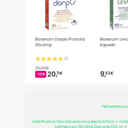
Bioserum Dorpis Prostata
Bioserum Leva
30comp
Kapseln.
(
1
)
23,00€
20,
9,
11€
63€
-13%
Fettverbrennun
Forté Pharma Slim Drenante Lima Menta 500ml
Fort
Eafit Minceur 360 Drink Drenante 500 ml