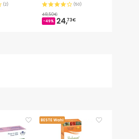
(
2
)
(
50
)
48,50€
4,45€
24,
4,
73€
08
-49%
-8%
BESTE Wahl