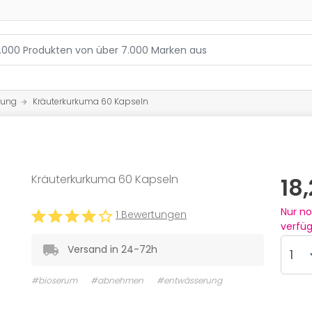
rung
Kräuterkurkuma 60 Kapseln
Kräuterkurkuma 60 Kapseln
18
Nur n
1 Bewertungen
verfü
Versand in 24-72h
#bioserum
#abnehmen
#entwässerung