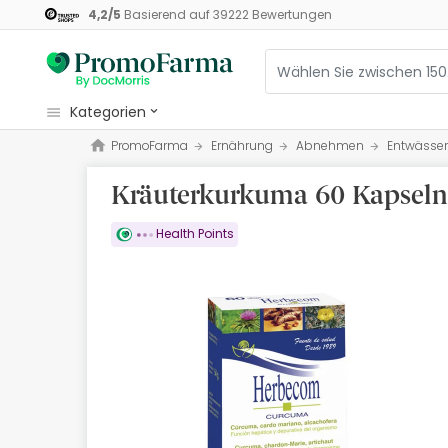
4,2
/
5
Basierend auf
39222
Bewertungen
kategorien
PromoFarma
Ernährung
Abnehmen
Entwässe
Kosmetik
Kräuterkurkuma 60 Kapseln
Gesundheit
Pflege
Health Points
Ernährung
Mutter und Kind
Optik
Orthopädie
Naturheilmittel