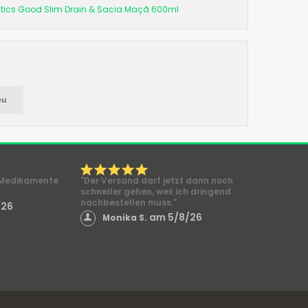
utics Good Slim Drain & Sacia Maçã 600ml
eu
e Medikamente
"Der Versand darf jetzt dann noch
schneller gehen, weil ich dringend
nachbestellen muss."
/26
am 5/8/26
Monika S.