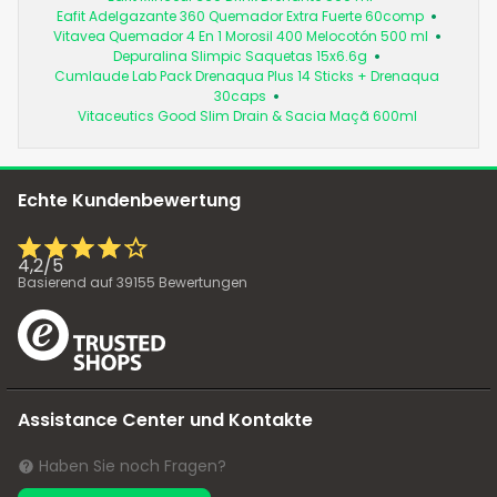
Eafit Adelgazante 360 Quemador Extra Fuerte 60comp
Vitavea Quemador 4 En 1 Morosil 400 Melocotón 500 ml
Depuralina Slimpic Saquetas 15x6.6g
Cumlaude Lab Pack Drenaqua Plus 14 Sticks + Drenaqua
30caps
Vitaceutics Good Slim Drain & Sacia Maçã 600ml
Echte Kundenbewertung
4,2
/
5
Basierend auf
39155
Bewertungen
Assistance Center und Kontakte
Haben Sie noch Fragen?