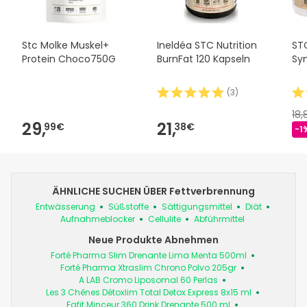
Stc Molke Muskel+
Ineldéa STC Nutrition
STC
Protein Choco750G
BurnFat 120 Kapseln
Sy
(
3
)
18
29,
21,
99€
38€
-1
ÄHNLICHE SUCHEN ÜBER Fettverbrennung
Entwässerung
Süßstoffe
Sättigungsmittel
Diät
Aufnahmeblocker
Cellulite
Abführmittel
Neue Produkte Abnehmen
Forté Pharma Slim Drenante Lima Menta 500ml
Forté Pharma Xtraslim Chrono Polvo 205gr
A LAB Cromo Liposomal 60 Perlas
Les 3 Chênes Détoxlim Total Detox Express 8x15 ml
Eafit Minceur 360 Drink Drenante 500 ml