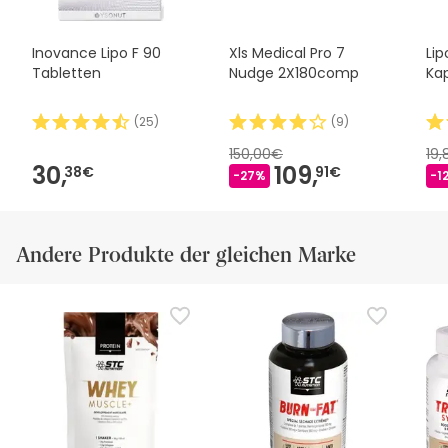
Geschäftsbedingungen befolgen
.
Inovance Lipo F 90
Xls Medical Pro 7
Li
Tabletten
Nudge 2X180comp
Ka
(
25
)
(
9
)
150,00€
19
30,
109,
38€
91€
-27%
-1
Andere Produkte der gleichen Marke