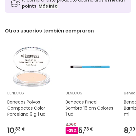
points.
Más Info
Otros usuarios también compraron
BENECOS
BENECOS
Benec
Benecos Polvos
Benecos Pincel
Bene
Compactos Color
Sombra 16 cm Colores
Barni
Porcelana 9 g 1 ud
1 ud
ml
8,00€
10,
5,
8,
83 €
73 €
09
-
28
%