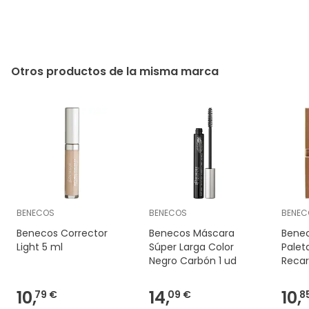
Otros productos de la misma marca
BENECOS
BENECOS
BENEC
Benecos Corrector
Benecos Máscara
Benec
Light 5 ml
Súper Larga Color
Palet
Negro Carbón 1 ud
Recar
10,
14,
10,
79 €
09 €
8