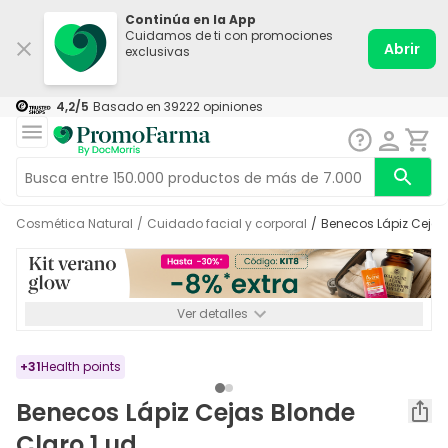
Continúa en la App
Cuidamos de ti con promociones
Abrir
exclusivas
4,2
/5
Basado en
39222
opiniones
Cosmética Natural
/
Cuidado facial y corporal
/
Benecos Lápiz Cejas
Ver detalles
*-8% a partir de 72€ hasta el 16/08/2026. Se excluyen
Medicamentos y Leches infantiles de 0-6 meses o especiales. No
acumulable.
+
31
Health points
Benecos Lápiz Cejas Blonde
Claro 1 ud