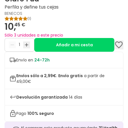
Perfila y define tus cejas
BENECOS
(
1
)
10,
45 €
Sólo 3 unidades a este precio
Añadir a mi cesta
Envío en
24-72h
Envíos sólo a 2,99€
.
Envío gratis
a partir de
49,00€
Devolución garantizada
14 días
Pago
100% seguro
Al comprar este producto acumularás
31
Health