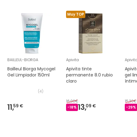
Muy TOP
BAILLEUL-BIORGA
Apivita
Apivit
Bailleul Biorga Mycogel
Apivita tinte
Apivi
Gel Limpiador 150ml
permanente 8.0 rubio
gel l
claro
íntim
300m
(
4
)
16,00€
15,30€
11,
13,
59 €
09 €
-
18
%
-
29
%