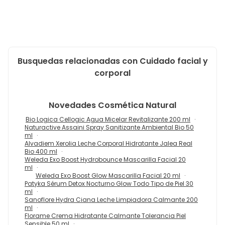
Busquedas relacionadas con Cuidado facial y
corporal
Novedades
Cosmética Natural
Bio Logica Cellogic Agua Micelar Revitalizante 200 ml
Naturactive Assaini Spray Sanitizante Ambiental Bio 50
ml
Alvadiem Xerolia Leche Corporal Hidratante Jalea Real
Bio 400 ml
Weleda Exo Boost Hydrobounce Mascarilla Facial 20
ml
Weleda Exo Boost Glow Mascarilla Facial 20 ml
Patyka Sérum Detox Nocturno Glow Todo Tipo de Piel 30
ml
Sanoflore Hydra Ciana Leche Limpiadora Calmante 200
ml
Florame Crema Hidratante Calmante Tolerancia Piel
Sensible 50 ml