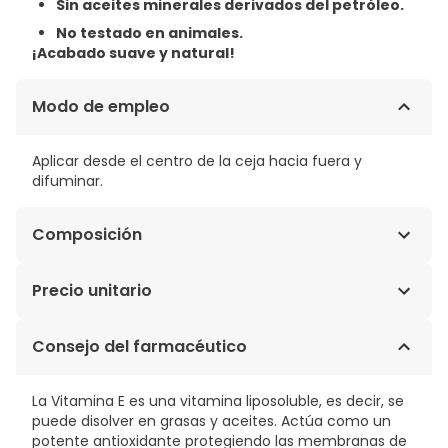
Sin aceites minerales derivados del petróleo.
No testado en animales.
¡Acabado suave y natural!
Modo de empleo
Aplicar desde el centro de la ceja hacia fuera y
difuminar.
Composición
HYDROGENATED VEGETABLE OIL, HYDROGENATED
Precio unitario
COTTON SEED OIL, HYDROGENATED PALM GLYCERIDES,
CAPRYLIC/CAPRIC TRIGLYCERIDE, SIMMONDSIA CHINENSIS
10,45€ / Unidades
Consejo del farmacéutico
(JOJOBA) SEED OIL*, TOCOPHEROL (VITAMINA E),
ASCORBYL PALMITATE, CI77891 (TITANIUM DIOXIDE),
CI77499 (IRON OXIDES), I 77492 (IRON OXIDES), CI
La Vitamina E es una vitamina liposoluble, es decir, se
77491 (IRON OXIDES).
puede disolver en grasas y aceites. Actúa como un
potente antioxidante protegiendo las membranas de