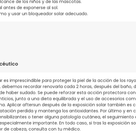
lcance de los niños y de las mascotas.
l antes de exponerse al sol.
mo y usar un bloqueador solar adecuado.
cg. Vitamina D2mg. Luteína 20mg. Vitamina C 3mg. Vitamina E 
céutico
ar es imprescindible para proteger la piel de la acción de los ray
, debemos recordar renovarla cada 2 horas, después del baño, d
 de haber sudado. Se puede reforzar esta acción protectora con 
cios, junto a una dieta equilibrada y el uso de accesorios com
a. Aplicar aftersun después de la exposición solar también es 
idratación perdida y mantenga los antioxidantes. Por último y en
ibilizantes o tener alguna patología cutánea, el seguimiento 
pecialmente importante. En todo caso, si tras la exposición so
lor de cabeza, consulta con tu médico.