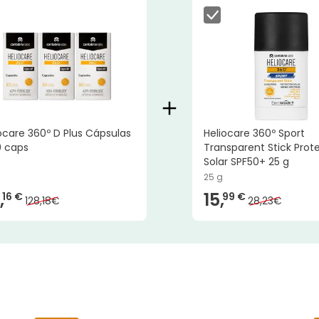
ocare 360º D Plus Cápsulas
Heliocare 360º Sport
0 caps
Transparent Stick Prot
Solar SPF50+ 25 g
25 g
,
15,
16 €
99 €
128,18€
28,23€