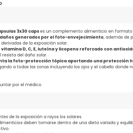
o
ápsulas 3x30 caps
es un complemento alimenticio en format
 daños generados por el foto-envejecimiento
, además de pr
derivadas de la exposición solar.
vitamina D, C, E, luteína y licopeno reforzado con antioxi
 resista del daño solar.
a la foto-protección tópica aportando una protección
egando a todas las zonas incluyendo los ojos y el cabello donde n
untar por el médico.
tes de la exposición a rayos los solares.
imenticios deben tomarse dentro de una dieta variada y equili
tivo.