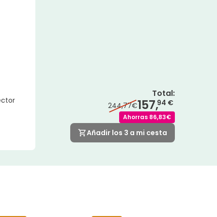
Total
:
ector
157,
94 €
244,77€
Ahorras
86,83€
Añadir los 3 a mi cesta