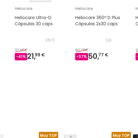
Heliocare
Heliocare
H
Heliocare Ultra-D
Heliocare 360º D Plus
H
Cápsulas 30 caps
Cápsulas 2x30 caps
O
(
157
)
(
9
)
37,25€
80,78€
3
21,
50,
99 €
77 €
-
41
%
-
37
%
Muy TOP
Muy TOP