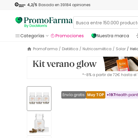
4,2
/5
Basado en
39184
opiniones
Categorías
Promociones
Nuestra marca
PromoFarma
/
Dietética
/
Nutricosmética
/
Solar
/
He
*-8% a partir de 72€ hasta e
Envío gratis
Muy TOP
+
197
Health poin