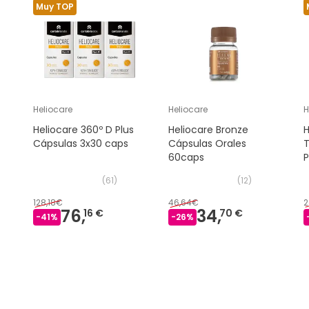
Muy TOP
Heliocare
Heliocare
H
Heliocare 360º D Plus
Heliocare Bronze
H
Cápsulas 3x30 caps
Cápsulas Orales
T
60caps
P
2
(
61
)
(
12
)
128,18€
46,64€
2
76,
34,
16 €
70 €
-
41
%
-
26
%