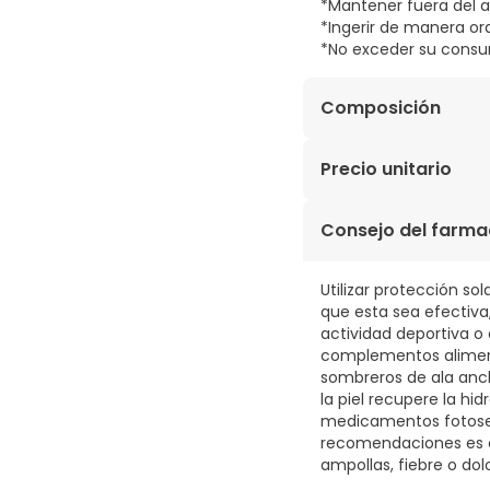
*Mantener fuera del a
*Ingerir de manera ora
*No exceder su consu
Composición
480 mg Fernblock® 5m
Precio unitario
0,73€ / Cápsulas
Consejo del farma
Utilizar protección sol
que esta sea efectiva
actividad deportiva o
complementos alimenti
sombreros de ala anch
la piel recupere la h
medicamentos fotosens
recomendaciones es es
ampollas, fiebre o do