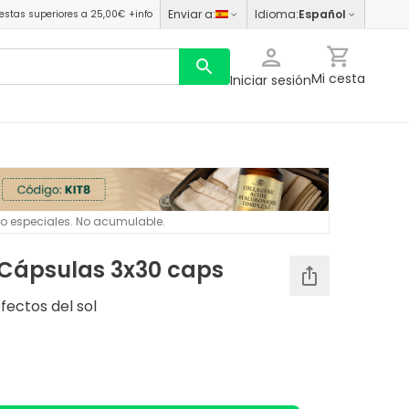
Enviar a
:
Idioma
:
Español
estas superiores a 25,00€
+info
Mi cesta
Iniciar sesión
 o especiales. No acumulable.
 Cápsulas 3x30 caps
efectos del sol