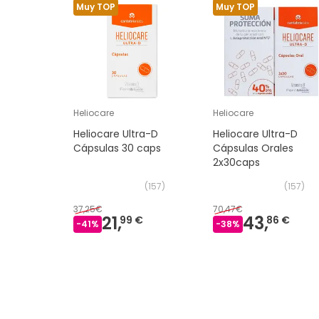
Muy TOP
Muy TOP
Heliocare
Heliocare
Heliocare Ultra-D
Heliocare Ultra-D
Cápsulas 30 caps
Cápsulas Orales
2x30caps
(
157
)
(
157
)
37,25€
70,47€
21,
43,
99 €
86 €
-
41
%
-
38
%