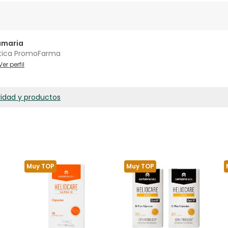
amaria
tica PromoFarma
Ver perfil
ridad y productos
Muy TOP
Muy TOP