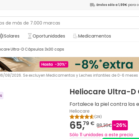
Envíos sólo a 1,99€
para c
Solares
Oportunidades
Medicamentos
liocare Ultra-D Cápsulas 3x30 caps
l 16/08/2026. Se excluyen Medicamentos y Leches infantiles de 0-6 meses
Heliocare Ultra-D
ts
Fortalece la piel contra los 
Heliocare
(
29
)
65,
79 €
-
26
%
88,36€
Sólo 11 unidades a este precio