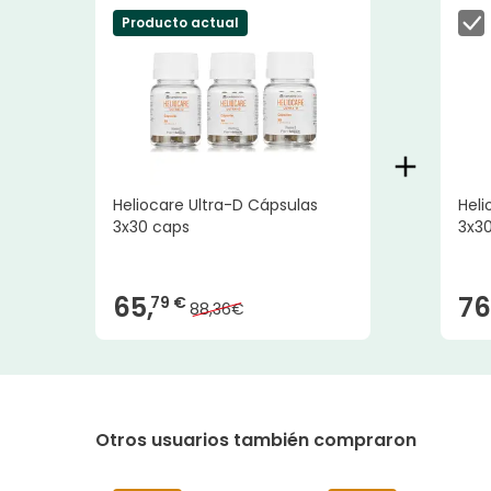
Producto actual
Heliocare Ultra-D Cápsulas
Heli
3x30 caps
3x3
65,
76
79 €
88,36€
Otros usuarios también compraron