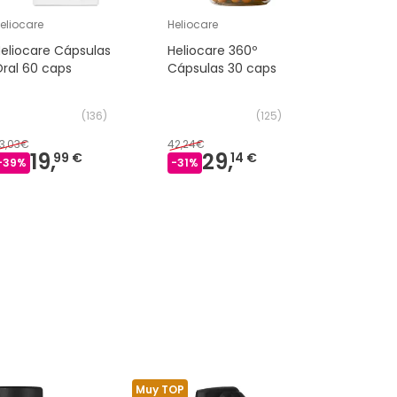
eliocare
Heliocare
Heliocare
eliocare Cápsulas
Heliocare 360º
Heliocare
ral 60 caps
Cápsulas 30 caps
Cápsulas
2x30cap
(
136
)
(
125
)
3,03€
42,24€
70,47€
19,
29,
4
99 €
14 €
-
39
%
-
31
%
-
38
%
Muy TOP