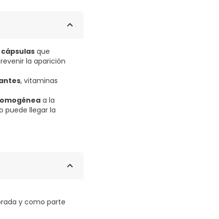
o
cápsulas
que
evenir la aparición
dantes
, vitaminas
 homogénea
a la
o puede llegar la
brada y como parte