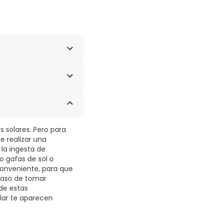
1mg. Licopeno.
os solares. Pero para
e realizar una
la ingesta de
o gafas de sol o
conveniente, para que
 caso de tomar
de estas
lar te aparecen