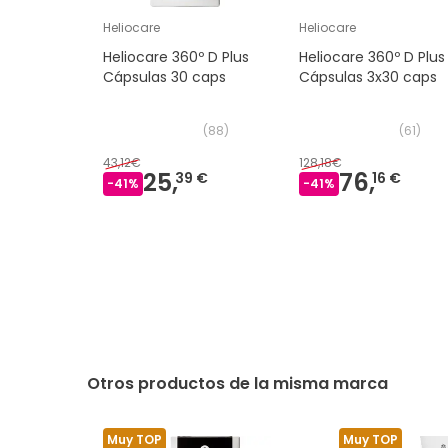
Heliocare
Heliocare
Heliocare 360º D Plus
Heliocare 360º D Plus
Cápsulas 30 caps
Cápsulas 3x30 caps
(
88
)
(
61
)
43,12€
128,18€
25,
76,
39 €
16 €
-
41
%
-
41
%
Otros productos de la misma marca
Muy TOP
Muy TOP